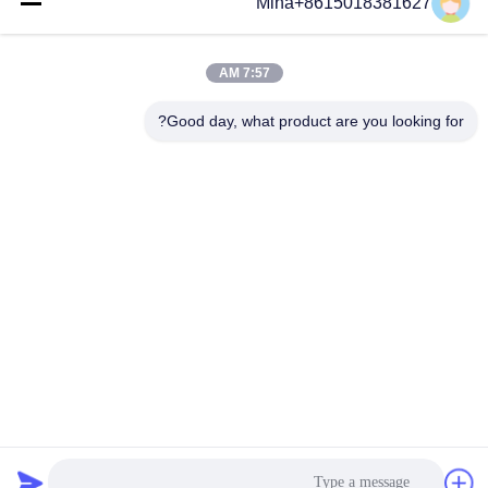
Mina+8615018381627
وسائل التواصل الاجتماعي
7:57 AM
Good day, what product are you looking for?
الاتصال السريع
تيل
86-132-6668-8862
بريد إلكتروني
sales07@helorcloud.com
عنوان
الطابق الثاني، رقم 3 مبنى المصنع، المنطقة الصناعية من بوكشيا،
مجتمع ليوي، شارع هنغغانغ، شنشن، غوانغدونغ، الصين
سياسة الخصوصية
|
خريطة الموقع
الصين جودة جيدة كمبيوتر صغير المورد.حقوق النشر © 2024-2026