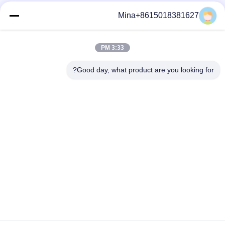
Mina+8615018381627
وسائل التواصل الاجتماعي
3:33 PM
Good day, what product are you looking for?
الاتصال السريع
تيل
86-132-6668-8862
بريد إلكتروني
sales07@helorcloud.com
عنوان
الطابق الثاني، رقم 3 مبنى المصنع، المنطقة الصناعية من بوكشيا،
مجتمع ليوي، شارع هنغغانغ، شنشن، غوانغدونغ، الصين
سياسة الخصوصية
|
خريطة الموقع