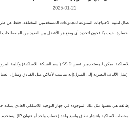
2025-01-21
صال لتلبية الاحتياجات المتنوعة لمجموعات المستخدمين المختلفة. فقط عن طري
في خسارة، حيث يكافحون لتحديد أي وضع هو الأفضل بين العديد من المصطلحات الت
يقوم هذا الوضع بشكل رئيسي بتحويل إشارة سلكية إلى إشارة Wi-Fi اللاسلكية.
(مثل الألياف البصرية إلى المنزل)إنه مناسب لأماكن مثل الفنادق ومنازل الضياف
ذا الوضع ، يصل جهاز التوجيه إلى الإنترنت من خلال منفذ WAN. وظائفه هي نفسها مثل تلك الموجودة في جهاز التو