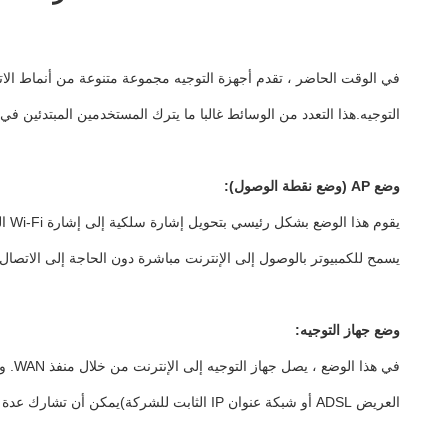
في الوقت الحاضر ، تقدم أجهزة التوجيه مجموعة متنوعة من أنماط الات
التوجيه.هذا التعدد من الوسائط غالبا ما يترك المستخدمين المبتدئين 
وضع AP (وضع نقطة الوصول):
يسمح للكمبيوتر بالوصول إلى الإنترنت مباشرة دون الحاجة إلى الاتصال 
وضع جهاز التوجيه:
في ه
العريض ADSL أو شبكة عنوان IP الثابت للشركة)يمكن أن تشارك عدة محطات لاسلكية بانتشار نطاق واسع واحد (حساب واحد أو عنوان IP). يستخدم عادة في البيئات المنزلية والشركية.