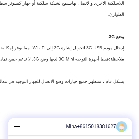
اللاسلكية الأخرى والاتصال بهايسمح لشبكة سلكية أو جهاز كمبيوتر س
الطوارئ.
وضع 3G:
إدخال مودم 3G USB لتحويل إشارة 3G إلى Wi - Fi، مما يوفر إمكانية الوصول إلى الإنترنت للهواتف المحمولة وأجهزة الكمبيوتر المحمولة.
ملاحظة:
فقط أجهزة التوجيه 3G Mini لديها وضع 3G. لا تدعم جميع نماذج أجهزة التوجيه هذا الوضع. فهي مناسبة للاستخدام في بيئات مثل الرحلات التجارية والسفر والخارج والمكاتب المتنقلة.
بشكل عام ، ستظهر جميع خيارات وضع الاتصال للجهاز التوجيه في معالج
Mina+8615018381627