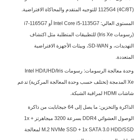
1125G4 (4C/8T) للتوجيه المتقدم والمحاكاة الافتراضية.
المستوى العالي: Intel Core i5-1135G7 أو i7-1165G7
(رسومات Iris Xe) للتطبيقات المتطلبة مثل اكتشاف
التهديدات، و SD-WAN، وبيئات الأجهزة الافتراضية
المتعددة.
وحدة معالجة الرسومات: رسومات Intel HD/UHD/Iris
Xe المدمجة (تختلف حسب وحدة المعالجة المركزية) تدعم
شاشات HDMI لمراقبة الشبكة.
الذاكرة والتخزين: ما يصل إلى 64 جيجابايت من ذاكرة
الوصول العشوائي DDR4 بسرعة 3200 ميجاهرتز + 1x
M.2 NVMe SSD + 1x SATA 3.0 HDD/SSD لمعالجة