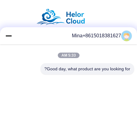
Mina+8615018381627
وسائل التواصل الاجتماعي
5:33 AM
Good day, what product are you looking for?
الاتصال السريع
تيل
86-132-6668-8862
بريد إلكتروني
sales07@helorcloud.com
عنوان
الطابق الثاني، رقم 3 مبنى المصنع، المنطقة الصناعية من بوكشيا،
مجتمع ليوي، شارع هنغغانغ، شنشن، غوانغدونغ، الصين