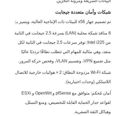
البيانات السريعة ومرونة التخزين.
شبكات وأمان متعددة جيجابت
تم تصميم جهاز x56 للبيئات ذات الإنتاجية العالية، ويتميز بـ:
6 منافذ شبكة محلية (LAN) بسرعة 2.5 جيجابت في الثانية
من Intel i225: توفر سرعات 2.5 جيجابت في الثانية لكل
منفذ، وهي مثالية للمهام التي تتطلب نطاقًا تردديًا عاليًا
مثل تجميع VPN، وتقسيم VLAN، وفحص حركة المرور.
شبكة Wi-Fi مزدوجة النطاق: 2 × هوائيات خارجية للاتصال
اللاسلكي (وحدات اختيارية).
أمان مُحكم: متوافق مع pfSense و OpenWrt و ESXi
لقواعد جدار الحماية القابلة للتخصيص، ومنع التسلل،
وهياكل الثقة الصفرية.