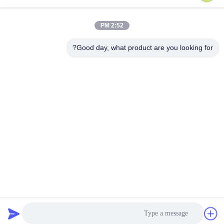
وسائل التواصل الاجتماعي
2:52 PM
Good day, what product are you looking for?
الاتصال السريع
تيل
86-132-6668-8862
بريد إلكتروني
sales07@helorcloud.com
عنوان
الطابق الثاني، رقم 3 مبنى المصنع، المنطقة الصناعية من بوكشيا،
مجتمع ليوي، شارع هنغغانغ، شنشن، غوانغدونغ، الصين
سياسة الخصوصية
|
خريطة الموقع
الصين جودة جيدة كمبيوتر صغير المورد.حقوق النشر © 2024-2026
Shenzhen Helor Cloud Computer Co., Ltd. . جميع الحقوقمحجوز.