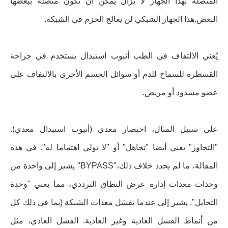
المتصلة بهذا الجهاز لا يزال يمكن أن تكون متصلة ببعضها
البعض.هذا الجهاز الشبكي لن يعالج الحزم في الشبكة.
يُعني الالتفاف في الطب أنبوب استبدال يستخدم في جراحة
القسطرة للسماح للدم أو سوائل الجسم الأخرى بالالتفاف على
عضو مسدود أو مريض.
على سبيل المثال، اختصار معدي (أنبوب استبدال معدي).
"التجاوز" يعني أيضا "تجاهل" أو "لا تولي اهتماما له". في هذه
المقالة، ما لم يحدد خلاف ذلك،"BYPASS" يشير إلى واحدة من
وحدات معدات إدارة عرض النطاق الترددي، مما يعني "وحدة
التحايل". يشير إلى عندما تفشل معدات الشبكة (بما في ذلك كل
من أنماط الفشل العادية وغير العادية. الفشل العادي، مثل