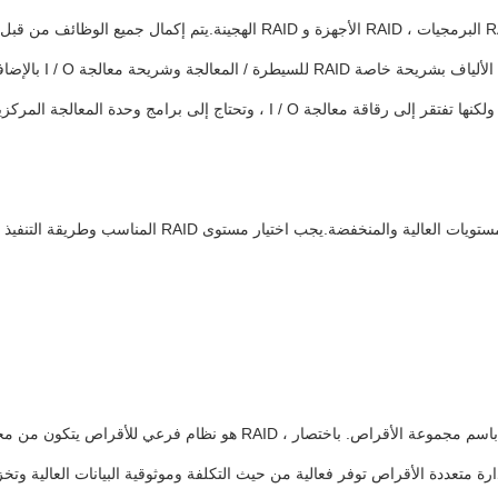
مستقلة ورقاقة معالج
كل مستوى RAID يمثل طريقة وتنفيذ وتكنولوجيا، ولا يوجد 
RAID ، وهي مجموعة متكررة من الأقراص المستقلة ، عادة ما تُختصر باسم مجمو