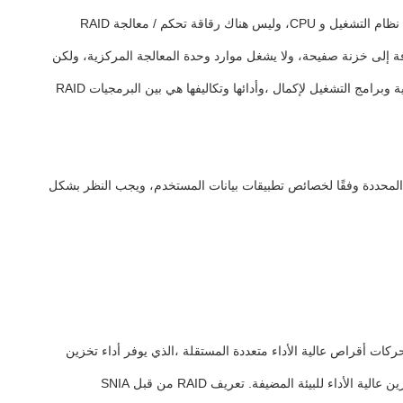
من منظور التنفيذ ، يتم تقسيم RAID بشكل رئيسي إلى ثلاثة أنواع: RAID البرمجيات ، RAID الأجهزة و RAID الهجينة.يتم إكمال جميع الوظائف من قبل نظام التشغيل و CPU، وليس هناك رقاقة تحكم / معالجة RAID
ة I / O ، لذلك تكون الكفاءة أقل.يتم تجهيز RAID الألياف بشريحة خاصة RAID للسيطرة / المعالجة وشريحة معالجة I / O بالإضافة إلى خزنة صفيحة، ولا يشغل موارد وحدة المعالجة المركزية، ولكن
التكلفة مرتفعة جدا. الـ RAID الهجينة لديها رقاقة تحكم / معالجة RAID ولكنها تفتقر إلى رقاقة معالجة I / O ، وتحتاج إلى برامج وحدة المعالجة المركزية وبرامج التشغيل لإكمال ،وأدائها وتكاليفها هي بين البرمجيات RAID
تمييز بين المستويات العالية والمنخفضة.يجب اختيار مستوى RAID المناسب وطريقة التنفيذ المحددة وفقًا لخصائص تطبيقات بيانات المستخدم، ويجب النظر بشكل
عة الأقراص. باختصار ، RAID هو نظام فرعي للأقراص يتكون من محركات أقراص عالية الأداء متعددة المستقلة ،الذي يوفر أداء تخزين
أعلى وتكنولوجيا إعادة توزيع البيانات من قرص واحد. RAID هي تقنية إدارة متعددة الأقراص توفر فعالية من حيث التكلفة وموثوقية البيانات العالية وتخزين عالية الأداء للبيئة المضيفة. تعريف RAID من قبل SNIA