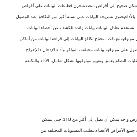
نات بشكل صحيح إلى أقراص متعددةتخزن قطاعات البيانات على أقراص
بالأداءيحتوي تسريحة البيانات على نسبة أكبر من التكافؤ. عند الوصول
تستخدم تعادل البيانات بيانات زائدة للكشف عن أخطاء البيانات
.استخدام وظيفة التكافؤ يمكن أن تحسن إلى حد كبير موثوقيةمع ذلك ، تحتاج تكافؤ البيانات إلى قراءة البيانات من أماكن
ة أو أكثر من التقنيات الثلاثة المذكورة أعلاه للحصول على موثوقية بيانات مختلفة، التوافر وأداء الإدخال / الإخراج.
خاذ خيار معقول بناء على فرضية فهم متطلبات النظام بعمق وتقييم موثوقيتها بشكل شامل، الأداء والتكلفة
: هذه ميزة واضحة من RAID. فإنه يوسع سعة القرص، ونظام RAID المكون من أقراص متعددة لديها مساحة تخزين ضخمة. الآن سعة قرص واحد يمكن أن تصل إلى أكثر من 1TB،حتى يتمكن
 معظم متطلبات التخزين. بشكل عام ، تكون السعة المتاحة لـ RAID أقل من إجمالي سعة جميع الأقراص الأعضاء.تتطلب المستويات المختلفة من