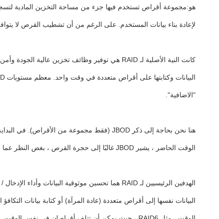
هو:مجموعة أقراص تستخدم فيها جزء من مساحة التخزين المادية لتسجيل
لإعادة بناء بيانات المستخدم. على الرغم من أن تشطيب القرص لا يتوافق مع تعريف RAID ،عادة ما يطلق عليها أيضاً
"الاضافية".
الوقت الحاضر ، يشير JBOD غالبًا إلى حجرة القرص ، بغض النظر عما إذا كان يوفر وظيفة RAID أم لا.
الهدفين الرئيسيين لـ RAID هما تحسين موثوقية الب