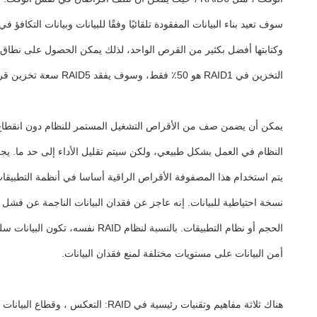
وكتابتها أفضل بكثير من القرص الواحد، لذلك يمكن الحصول على نطاق 
التخزين في RAID1 هو 50٪ فقط، وسوف يفقد RAID5 سعة تخزين قرص واحد،واستخدام المساحة هو (n-1) /n.
يمكن أن يضمن صف من الأقراص التشغيل المستمر للنظام دون انقطاع عندم
النظام في العمل بشكل طبيعي، ولكن سيتم تقليل الأداء إلى حد ما. ي
نسخة احتياطية للبيانات. إنه عاجز عن فقدان البيانات الناجمة عن فشل
أمن البيانات على مستويات مختلفة لمنع فقدان البيانات.
هناك ثلاثة مفاهيم وتقنيات رئيسي