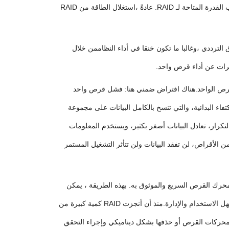
خوارزميات RAID تكلفة إضافية معينة، وتتعلق تكاليف السعة المحددة بالخوارزمية المعتمدة. إذا كانت خوارزمية RAID والقدرة معروفة ، فيمكن حساب القدرة المتاحة لـ RAID. عادةً ،استغلال الطاقة من RAID
الكمبيوتر مثل الواجهة وعرض النطاق الترددي ،وغالبا ما تكون خنقا في أداء النظاممن خلال
نظام RAID يتكون من أقراص متعددة أسوأ من نظام القرص الواحد.هناك افتراض ضمني هنا: فشل قرص واحد
أكثر تقنيات الاكتفاء البدائية، والتي تنسخ بالكامل البيانات على مجموعة
من محركات الأقراص لضمان أن هناك دائما نسخة من البيانات المتاحة.بالمقارنة مع 50% من تكاليف التكرار، تعادل البيانات أصغر بكثير، ويستخدم المعلومات
ها، ويضمن أنه عندما تفشل العديد من الأقراص، لن تفقد البيانات ولن تتأثر التشغيل المستمر
بيرة.محرك القرص السريع والموثوق به. بهذه الطريقة ، يمكن
للمستخدمين تنظيم وتخزين بيانات نظام التطبيقات على هذا القرص الافتراضي. من منظور تطبيق المستخدم ، يمكن أن يجعل نظام التخزين بسيطًا وسهل الاستخدام والإدارة.منذ أن أنجزت RAID كمية كبيرة من
ليا، يحتاج المدير فقط لإدارة محرك أقراص افتراضي واحد، مما يمكن أن يوفر الكثير من العمل الإداري.يمكن لـ RAID إضافة محركات القرص أو حذفها بشكل ديناميكي وإجراء التحقق