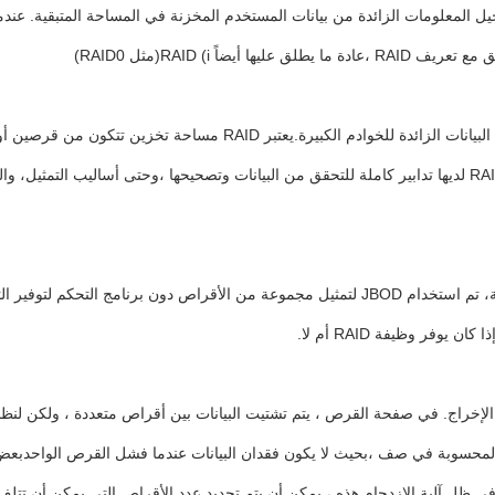
 المعلومات الزائدة من بيانات المستخدم المخزنة في المساحة المتبقية. عند
 RAID (i(مثل RAID0)
كانت النية الأصلية لـ RAID هي توفير وظائف تخزين عالية الجودة وأمن البي
البيانات وكتابتها على أقراص متعددة في وقت واحد. معظم مستويات RAID لديها تدابير كاملة للتحقق من البيانات وتصح
يانات وأداء الإدخال / الإخراج. في صفحة القرص ، يتم تشتيت البيانات بين أقراص متعددة ،