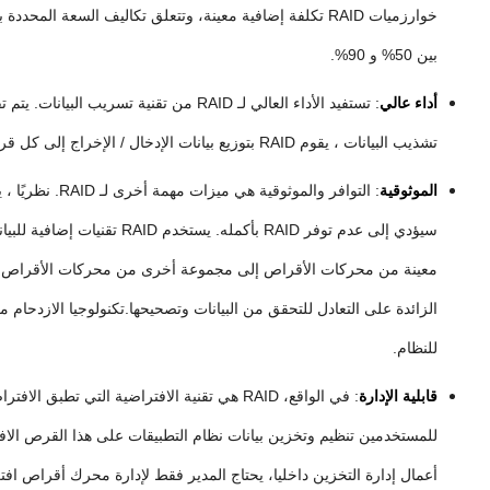
بين 50% و 90%.
أداء عالي
تشذيب البيانات ، يقوم RAID بتوزيع بيانات الإدخال / الإخراج إلى كل قرص عضو ، وبالتالي الحصول على أداء الإدخال / الإخراج المجمع الذي يزيد عدة مرات عن أداء قرص واحد.
الموثوقية
سيؤدي إلى عدم توفر RAID ب
للنظام.
قابلية الإدارة
: في الواقع، RAID هي تقنية الافتراضية ا