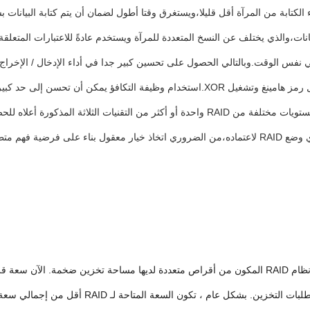
ء الكتابة من المرآة أقل قليلا،ويستغرق وقتا أطول لضمان أن يتم كتابة البيا
ات،والذي يختلف عن النسخ المتعددة للمرآة ويستخدم عادةً للاعتبارات المتعلقة 
 نفس الوقت.وبالتالي الحصول على تحسين كبير جدا في أداء الإدخال / الإخراج. 
وإصلاحها. عادة ما يتم حساب البيانات الزائدة عن طريق خوارزميات مثل رمز هامينغ وتشغيل XOR
متعددة وإجراء حسابات ومقارنات ، مما سيؤثر على أداء النظام.تتبنى مستويات مختلفة من RAID واحد
بالنسبة إلى نوع RAID (حتى المستويات أو الأنواع الجديدة) لتصميم أو أي وضع RAID لاعتماده،من الضروري ات
سعة تخزين RAID من الوصول إلى مستوى PB، ويمكن تلبية