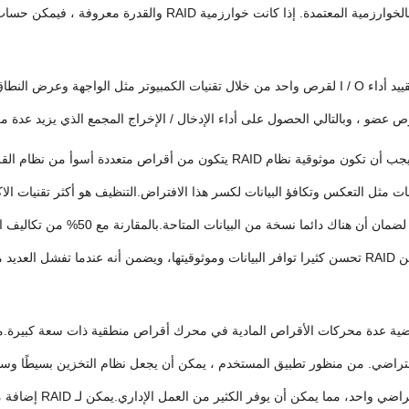
: تستفيد الأداء العالي لـ RAID من تقنية تسريب البيانات. يتم تقييد أداء I / O لقرص واحد من خلال تقنيات 
: التوافر والموثوقية هي ميزات مهمة أخرى لـ RAID. نظريًا ، يجب أن تكون موثوقية 
أكمله. يستخدم RAID تقنيات إضافية للبيانات مثل التعكس وتكافؤ البيانات لكسر هذا الافتراض.التنظيف هو 
معينة من محركات الأقراص إلى مجموعة أخرى 
الزائدة على التعادل للتحقق من البيانات وتصحيحها.تكنولوجيا الازدحام من RAID تحسن كثيرا توافر البيانات وموثوقيت
لتي تطبق الافتراضية عدة محركات الأقراص المادية في محرك أقراص منطقية ذات سعة ك
أعمال إدارة التخزين داخ