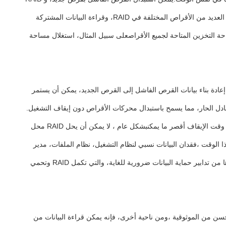
سوف تعيد بناء البيانات المفقودة تلقائيًا وفقًا للبيانات وبيانات التكافؤ في الأقراص المتبقية لضمان اتساق البيانات وسلامتها.يتم بث البيانات وتخزينها على العديد من الأقراص المختلفة في RAID، وقراءة البيانات المشتركة
ة التخزين المتاحة لجميع الأقراصعلى سبيل المثال، استغلال مساحة
إعادة بناء بيانات القرص الفاشل إلى القرص الجديد، يمكن أن يستمر
دل الحار، مما يسمح باستبدال محركات الأقراص دون إيقاف التشغيل.
يتم استخدام هذا المصفوفة الأقراص الراقية أساسا في أنظمة التطبيقات مع متطلبات عالية للموثوقية،و لا يمكن إيقاف تشغيل النظام أو يجب أن يكون وقت الإيقاف أقصر ما يمكنبشكل عام ، لا يمكن أن يحل RAID محل
 الوقت ،فقدان البيانات نسبي لنظام التشغيل، نظام الملفات، مدير
الحجم أو نظام التطبيقات. بالنسبة لنظام RAID نفسه، تكون البيانات سليمة ولم يحدث أي فقدان. لذلك، نسخة احتياطية من البياناتتعافي الكوارث وغيرها من تدابير حماية البيانات ضرورية للغاية، والتي تكمل RAID وتحمي
احية ، يمكن أن يحسن من الموثوقية ،ومن ناحية أخرى، فإنه يمكن قراءة البيانات من