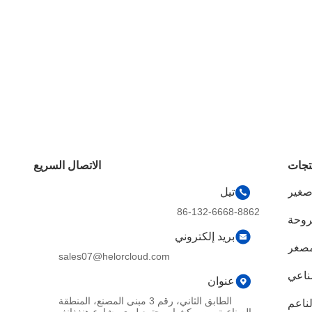
تجات
الاتصال السريع
صغير
تيل
86-132-6668-8862
روحة
بريد إلكتروني
مصغر
sales07@helorcloud.com
صناعي
عنوان
الطابق الثاني، رقم 3 مبنى المصنع، المنطقة
لناعم