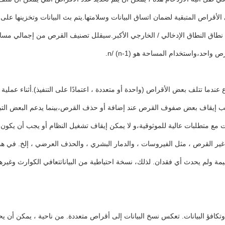
نطاق النطاق الإدخالي / الخارجي الأكبر.سيقلل تصنيف القرص من إجمالي مساح
ا تتلف بعض الأقراص (واحدة أو متعددة ، اعتمادًا على التنفيذ).أثناء عملية 
جب إيقاف بعض صفوف القرص عند إضافة أو حذف القرص،بينما يدعم البعض التبا
 غير القرص ، مثل الفيروسات ، والدمار البشري ، والحذف العرضي ، إلخ. في هذا
ة في RAID: التعكس ، وقطاع البيانات وتكافؤ البيانات. تعكس نسخ البيانات إلى أقراص متعددة. من ن