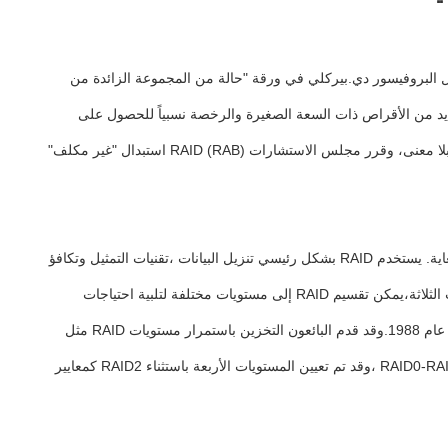
 قبل البروفيسور دي.بيركلي في ورقة "حالة من المجموعة الزائدة من
 كانت الأقراص ذات السعة الكبيرة مكلفة، لذلك كانت الفكرة الأساسية لـ RAID هي الجمع بين العديد من الأقراص ذات السعة الصغيرة والرخصة نسبياً للحصول على
السعة،الأداء والموثوقية مماثلة للأقراص الكبيرة السعة باهظة الثمن بتكلفة أقلمع استمرار انخفاض تكلفة وسعر الأقراص، أصبح مصطلح "غير مكلف" بلا معنى، وقرر مجلس الاستشارات RAID (RAB) استبدال "غير مكلف"
تم اعتماد فكرة تصميم RAID هذه بسرعة من قبل الصناعة. وقد تم تطبيق تقنية RAID على نطاق واسع ، باعتبارها تقنية تخزين عالية الأداء وموثوقية للغاية. يستخدم RAID بشكل رئيسي تنزيل البيانات ،تقنيات التمثيل وتكافؤ
البيانات لتحقيق أداء عال، والموثوقية، وتحمل الأخطاء والقدرة على التوسع. وفقا للاستراتيجيات والهندسة المعمارية لاستخدام أو الجمع بين هذه التقنيات الثلاثة،يمكن تقسيم RAID إلى مستويات مختلفة لتلبية احتياجات
تطبيقات بيانات مختلفةتم تعريف مستويات RAID الأصلية RAID1-RAID5 في ورقة من قبل D. A. Patterson et al. ، وتم توسيع RAID0 و RAID6 منذ عام 1988.وقد قدم البائعون التخزين باستمرار مستويات RAID مثل
RAID7، RAID10/01 ، RAID50 ، RAID53 و RAID100 ، ولكن لا يوجد معيار موحد. في الوقت الحالي ، فإن المعايير المعترف بها في الصناعة هي RAID0-RAID5 ،وقد تم تعيين المستويات الأربعة باستثناء RAID2 كمعايير