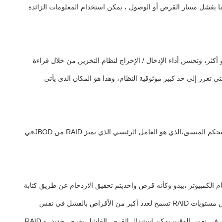
ما يفشل مسار القرص أو الوصول ، يمكن استخدام المعلومات الزائدة
انات الزائدة للخوادم الكبيرة.يعتبر RAID مساحة تخزين تتكون من قرصين أو أكثر، وتحسن أداء الإدخال / الإخراج لنظام التخزين من خلال قراءة
يحها ،وحتى أساليب التمثيل، والتي تعزز إلى حد كبير موثوقية النظام، وهذا هو المكان الذي يأتي
هنا نحن بحاجة إلى ذكر JBOD (فقط مجموعة من الأقراص). في البداية، تم استخدام JBOD لتمثيل مجموعة من الأقراص دون برنامج التحكم لتوفير التحكم المنسق،الذي هو العامل الرئيسي الذي يميز RAID من JBODفي
 ولكن لنظام الكمبيوتر ،يبدو وكأنه قرص واحديتم تحقيق الازدحام عن طريق كتابة
البيانات نفسها إلى أقراص متعددة (عادة المرآة) أو كتابة بيانات التكافؤ المحسوبة في صف ،بحيث لا يكون فقدان البيانات عندما فشل القرص الواحدبعض مستويات RAID تسمح لعدد أكبر من الأقراص بالفشل في نفس
الوقت ، مثل RAID6 ، حيث يمكن أن تتلف أقراصان في نفس الوقت. في ظل آلية الازدحام هذه ، يمكن أن يتم تحديد عدد الأقراص التي يمكن أن تتلف في نفس الوقت.يمكن استبدال القرص الفاشل بقرص جديد، و RAID