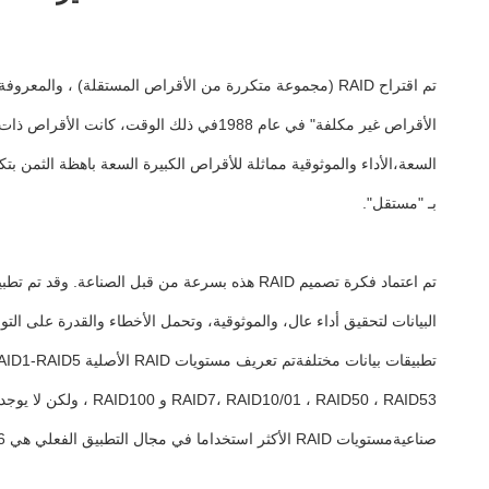
تم اقتراح RAID (مجموعة متكررة من الأقراص المستقلة) ،
بـ "مستقل".
صناعيةمستويات RAID الأكثر استخداما في مجال التطبيق الفعلي هي RAID0، RAID1، RAID3، RAID5، RAID6 و RAID10.