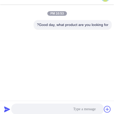
وسائل التواصل الاجتماعي
10:53 PM
Good day, what product are you looking for?
الاتصال السريع
تيل
86-132-6668-8862
بريد إلكتروني
sales07@helorcloud.com
عنوان
الطابق الثاني، رقم 3 مبنى المصنع، المنطقة الصناعية من بوكشيا،
مجتمع ليوي، شارع هنغغانغ، شنشن، غوانغدونغ، الصين
سياسة الخصوصية
|
خريطة الموقع
الصين جودة جيدة كمبيوتر صغير المورد.حقوق النشر © 2024-2026
Shenzhen Helor Cloud Computer Co., Ltd. . جميع الحقوقمحجوز.