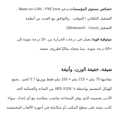
خصائص مستوى المؤسسات:
يدعم Wake-on-LAN ، PXE boot ،
التشغيل التلقائي / المؤقت ، والتوافق مع العديد من أنظمة
التشغيل (Windows® ، Linux).
موثوقية قوية:
يعمل في درجات الحرارة من -20 درجة مئوية إلى
+60 درجة مئوية، مما يجعله مثاليًا لظروف صعبة.
ضيقة، خفيفة الوزن، وأنيقة
مقاسها 75 ملم × 215 ملم × 155 ملم فقط ووزنها 0.7 كجم ، يجمع
الهيكل المصمم بواسطة ABS X106 ′s بين المتانة والجمالية الحد
الأدنى.تصميمه الذي يوفر المساحة يتناسب بسلاسة مع أي إعداد، سواء
كانت مثبتة على سطح المكتب أو متكاملة في أجهزة الألعاب المخصصة.