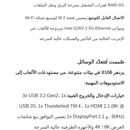
RAID 0/1 لفترات التشغيل بسرعة البرق ونقل الملفات.
الاتصال القابل للتوسع:
يتضمن فتحة M.2 لتوسيع شبكة Wi-Fi
وموانئ Intel i226V 2.5G Ethernet مزدوجة للألعاب عبر
الإنترنت الخالية من التأخير والشبكات عالية السرعة.
صُممت لتتعدّد الوسائل
يزدهر X106 في بيئات متنوعة، من مستودعات الألعاب إلى
الاستوديوهات المهنية:
خيارات الإدخال والخروج الغنية:
3x USB 3.2 Gen2، 1x
USB 20، 1x Thunderbolt TM 4 ، 1x HDMI 2.1 (8K @
60Hz) ، و 1x DisplayPort 2.1 تضمن التوافق مع شاشات
العرض 4K / 8K والأجهزة الطرفية عالية السرعة.