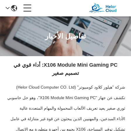
تفاصيل الأخبار
X106 Module Mini Gaming PC: أداء قوي في
تصميم صغير
شركة "هيلور كلاود كومبيوتر" (Helor Cloud Computer CO. Ltd)
تكشف عن جهاز "X106 Module Mini Gaming PC"، وهو حل حاسوبي
ثوري صغير يعيد تعريف الألعاب المحمولة والمهام المتعددة عالية
الأداء.المبدعين، والمهنيين الذين يبحثون عن قوة غير متنازلة في عامل
تشكيل توفير المساحة، X106 يجمع بين أجهزة متطورة مع الاتصال