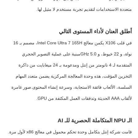
متعددة الاستخدامات لتقديم تجربة مستخدم لا مثيل لها.
أطلق العنان لأداء المستوى التالي
في قلب X106 يكمن معالج Intel Core Ultra 7 165H، مصمم بـ 16
نواة، و 22 خيوط، و 5.0 GHzمبنية على عملية التصوير الحجري
المتقدمة لـ 4 نانومتر من إنتل ومدعومة بـ 24 ميغابايت من ذاكرة
التخزين المؤقت، هذه وحدة المعالجة المركزية يضمن متعدد المهام
السلسة، الألعاب فائقة الاستجابة، وسرعة إنشاء المحتوى.صور غامرة
لألقاب AAA الحديثة وتدفقات العمل المكثفة من GPU.
الـ NPU المتكاملة الحصرية للـ AI
قامت شركة إنتل بتكامل وحدة تحكم محمول في معالج x86 لأول مرة.