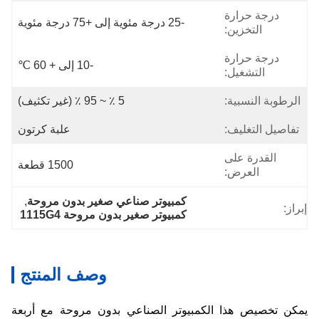
درجة حرارة
-25 درجة مئوية إلى +75 درجة مئوية
التخزين:
درجة حرارة
-10 إلى + 60 ℃
التشغيل:
الرطوبة النسبية:
5 ٪ ~ 95 ٪ (غير تكثيف)
تفاصيل التغليف:
علبة كرتون
القدرة على
1500 قطعة
العرض:
كمبيوتر صناعي صغير بدون مروحة
, 
إبراز:
كمبيوتر صغير بدون مروحة 1115G4
وصف المنتج
يمكن تخصيص هذا الكمبيوتر الصناعي بدون مروحة مع أربعة