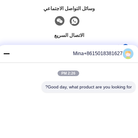
وسائل التواصل الاجتماعي
الاتصال السريع
تيل
Mina+8615018381627
86-132-6668-8862
بريد إلكتروني
2:26 PM
sales07@helorcloud.com
Good day, what product are you looking for?
عنوان
الطابق الثاني، رقم 3 مبنى المصنع، المنطقة الصناعية من بوكشيا،
مجتمع ليوي، شارع هنغغانغ، شنشن، غوانغدونغ، الصين
سياسة الخصوصية
|
خريطة الموقع
الصين جودة جيدة كمبيوتر صغير المورد.حقوق النشر © 2024-2026