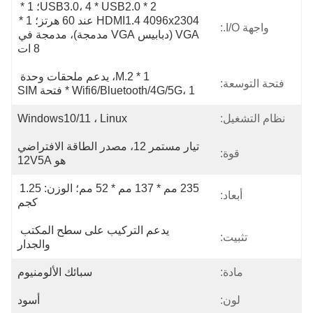
2 * USB3.0، 4 * USB2.0؛ 1 * 
HDMI1.4 4096x2304 عند 60 هرتز؛ 1 * 
واجهة I/O.:
VGA (دبابيس VGA مدمجة)، مدمجة في 
8 ات
1 * M.2، يدعم ملحقات وحدة 
فتحة التوسعة:
Wifi6/Bluetooth/4G/5G، 1 * فتحة SIM
نظام التشغيل:
Windows10/11 ، Linux
تيار مستمر 12، مصدر الطاقة الافتراضي 
قوة:
هو 12V5A
235 مم * 137 مم * 52 مم؛ الوزن: 1.25 
أبعاد:
كجم
يدعم التركيب على سطح المكتب 
تثبيت:
والجدار
مادة:
سبائك الألومنيوم
لون:
أسود