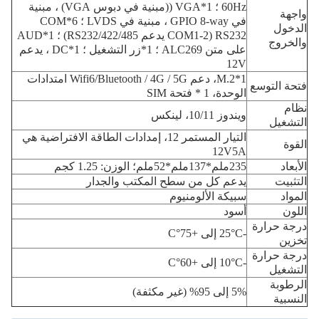
60Hz ؛ 1*VGA ((مبنية في دبوس VGA) ، مبنية
واجهة
في GPIO 8-way ، مبنية في LVDS ؛ 6*COM
الدخول
RS232 (COM1-2 يدعم RS232/422/485) ؛ 1*AUD
والخروج
على متن ALC269 ؛ 1*زر التشغيل ؛ 1*DC ، يدعم
12V
1*M.2، دعم Wifi6/Bluetooth / 4G / 5G امتدادات
فتحة التوسع
الوحدة، 1 * فتحة SIM
نظام
ويندوز 10/11، لينكس
التشغيل
التيار المستمر 12، إمدادات الطاقة الافتراضية هي
القوة
12V5A
الأبعاد
235ملم*137ملم*52ملم؛ الوزن: 1.25 كجم
التثبيت
يدعم كل من سطح المكتب والجدار
المواد
سبيكة الألومنيوم
اللون
أسود
درجة حرارة
-25°C إلى +75°C
تخزين
درجة حرارة
-10°C إلى +60°C
التشغيل
الرطوبة
5% إلى 95% (غير مكثفة)
النسبية