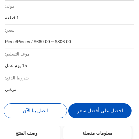
موك:
1 قطعة
سعر:
$306.00 ~ $660.00 / Piece/Pieces
موعد التسليم:
15 يوم عمل
شروط الدفع:
تي/تي
احصل على أفضل سعر
اتصل بنا الآن
معلومات مفصلة
وصف المنتج