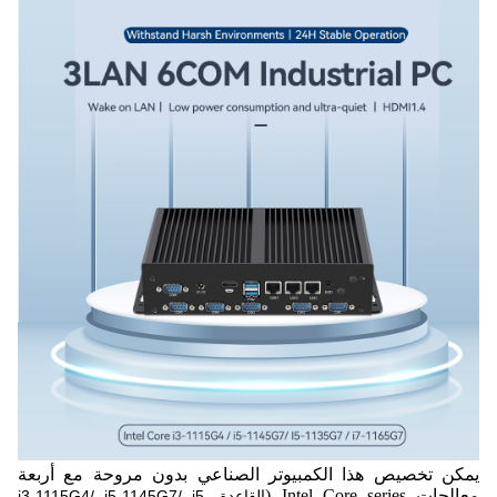
يمكن تخصيص هذا الكمبيوتر الصناعي بدون مروحة مع أربعة
معالجات Intel Core series (
القاعدة i3-1115G4/ i5-1145G7/ i5-