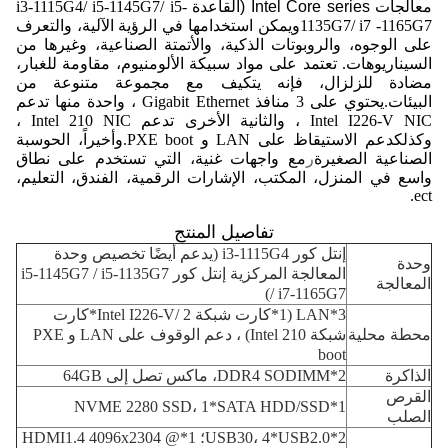
معالجات Intel Core series (
القاعدة i3-1115G4/ i5-1145G7/ i5-
-1165G7
1135G7/ i7
ويمكن استخدامها في الرؤية الآلية، والتعرف
على الوجوه، والروبوتات الذكية، والأتمتة الصناعية، وغيرها من
السيناريوهات.
تعتمد على مواد سبيكة الألومنيوم، مقاومة للغبار،
مضادة للزلزال، فإنه يتكيف مع مجموعة متنوعة من
البيئات.
يحتوي على 3 منافذ Gigabit Ethernet ، واحدة منها تدعم
Intel I226-V NIC ، والثانية الأخرى تدعم Intel 210 NIC ،
وكذلك
دعم الاستيقاظ على LAN و PXE boot.
وأخيراً، الحوسبة
الصناعية الصغيرة
ر
مع واجهات غنية، التي تستخدم على نطاق
واسع في المنزل، المكتب، الإشارات الرقمية، الفندق، التعليم،
ect.
تفاصيل المنتج
إنتل كور i3-1115G4 (يدعم أيضًا تخصيص وحدة
وحدة
المعالجة المركزية إنتل كور i5-1145G7 / i5-1135G7
المعالجة
/ i7-1165G7)
3*LAN (1*كارت شبكة Intel I226-V/ 2*كارت
محطة محلية
شبكة Intel 210) ، دعم الوقوف على LAN و PXE
boot
الذاكرة
2*DDR4 SODIMM، ماكس تصل إلى 64GB
القرص
1*NVME 2280 SSD، 1*SATA HDD/SSD
الصلب
2*USB30، 4*USB2.0؛ 1*HDMI1.4 4096x2304 @