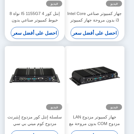
فيديو
فيديو
جهاز كمبيوتر صناعي Intel Core
إنتل كور I5 1155G7 4 نواة 8
i3 بدون مروحة جهاز كمبيوتر
خيوط كمبيوتر صناعي بدون
مصغر مع GPIO و DDR4 16G
مروحة مع 6COM WiFi و
احصل على أفضل سعر
احصل على أفضل سعر
GPIO
6COM
فيديو
فيديو
جهاز كمبيوتر مزدوج LAN
سلسلة إنتل كور مزدوج إيثيرنث
مزدوج COM بدون مروحة مع
مزدوج كوم ميني بي سي
DDR4 32G Intel Celeron
صناعي بدون مروحة مع DDR4