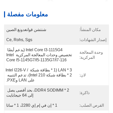
معلومات مفصلة
مكان المنشأ:
شنتشن قوانغدونغ الصين
إصدار الشهادات:
Ce, Rohs, Sgs
Intel Core I3-1115G4 (يدعم أيضًا 
وحدة المعالجة
تخصيص وحدات المعالجة المركزية Intel 
المركزية:
Core I5-1145G7/i5-1135G7/i7-116
3 * LAN (1 * بطاقة شبكة Intel I226-V / 
لان:
2 * بطاقة شبكة Intel 210)، تدعم التنبيه 
على LAN وPXE.
2 * DDR4 SODIMM، بحد أقصى يصل 
ذاكرة:
إلى 64 جيجابايت
القرص الصلب:
1 * إن في إم إي 2280، 1 * ساتا