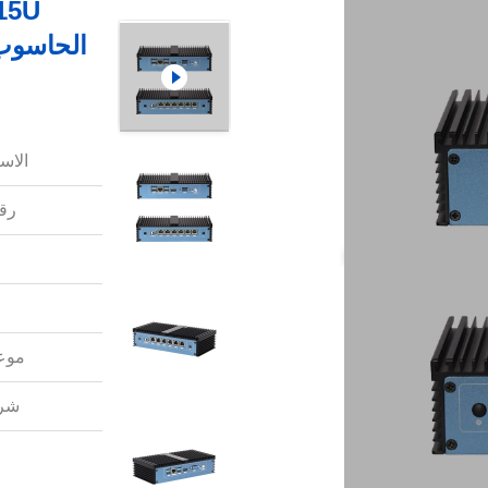
الاس
رقم
موعد
شرو