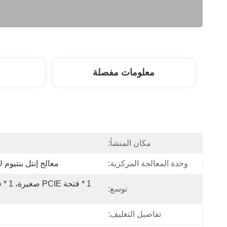
معلومات مفصلة
مكان المنشأ:
وحدة المعالجة المركزية:
معالج إنتل بنتيوم 4415U ثنائي النواة و4 خيوط
توسع:
تفاصيل التغليف: