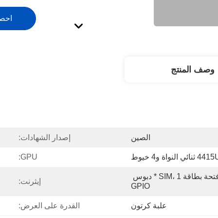
احص
وصف المنتج
الصين
إصدار الشهادات:
GPU:
1 * فتحة PCIE صغيرة، 1 * فتحة بطاقة SIM، 1 * دبوس 
إيثرنت:
GPIO
علبة كرتون
القدرة على العرض: