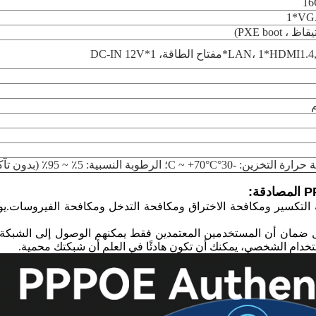
افحة التكسير ومكافحة الاختراق ومكافحة التدخل ومكافحة الفيروسات.
المصادقة PPPOE على منع سرقة WiFi من خلال ضمان أن المستخدمين المعتمدين فقط يمكنهم ا
ستخدام الشخصي، يمكنك أن تكون هادئًا في العلم أن شبكتك محمية.