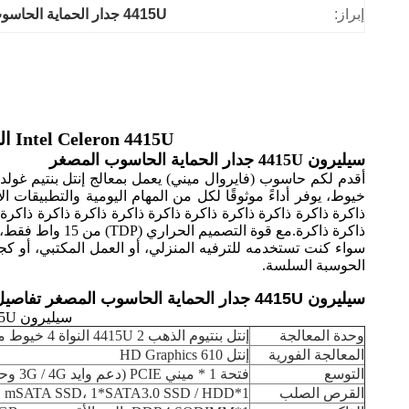
إبراز:
4415U جدار الحماية الحاسوب المصغر
Intel Celeron 4415U المعالج جدار الحماية الحاسوب المصغر مع نظام التبريد بدون مروحة 6 Ethernet
سيليرون 4415U جدار الحماية الحاسوب المصغر
ذاكرة ذاكرة ذاكرة ذاكرة ذاكرة ذاكرة ذاكرة ذاكرة ذاكرة ذاكرة 
ذاكرة ذاكرة.مع قوة التصميم الحراري (TDP) من 15 واط فقط، هذا الكمبيوتر المصغّر كفء في استخدام الطاقة، مما يجعله مثالي للاستخدام في بيئات مختلفة دون استهلاك طاقة مفرطة.
سواء كنت تستخدمه للترفيه المنزلي، أو العمل المكتبي، أو 
الحوسبة السلسة.
سيليرون 4415U جدار الحماية الحاسوب المصغر تفاصيل:
سيليرون 4415U جدار الحماية الحاسوب المصغر تفاصيل
وحدة المعالجة
إنتل بنتيوم الذهب 4415U 2 النواة 4 خيوط معالج، 2.30 غيغاهرتز التردد الأساسي، 2 ميغابايت ذاكرة التخزين المؤقت، 15 واط TDP
المعالجة الفورية
إنتل HD Graphics 610
التوسع
فتحة 1 * ميني PCIE (دعم وايد 3G / 4G وحدة) ، 1 * فتحة بطاقة SIM، 1 * GPIO دبوس، 1 * USB دبوس، 1 * PS / 2 دبوس
القرص الصلب
1*mSATA SSD، 1*SATA3.0 SSD / HDD