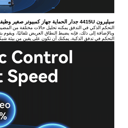
سيليرون 4415U جدار الحماية جهاز كمبيوتر صغير وظيفة التحكم الذكي في حركة المرور:
التحكم الذكي في التدفق يمكنه تحليل حالات مختلفة من المضيف
وبالإضافة إلى ذلك، فإنه يضبط النطاق العريض تلقائيًا، ويقو
التحكم في تدفق الذكية، يمكنك أن تكون على يقين من بيئة شبك