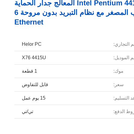
Intel Pentium 4415U المعالج جدار الحماية
الحاسوب المصغر مع نظام التبريد بدون مروحة 6
Ethernet
م التجاري:
Helor PC
 الموديل:
X76 4415U
موك:
1 قطعة
سعر:
قابل للتفاوض
 التسليم:
15 يوم عمل
ط الدفع:
تي/تي