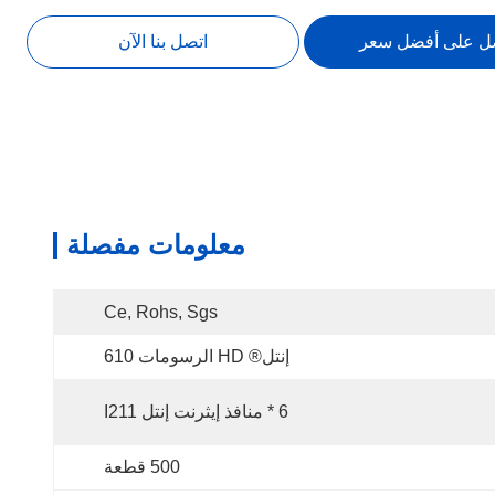
ل على أفضل سعر
اتصل بنا الآن
معلومات مفصلة
Ce, Rohs, Sgs
إنتل® HD الرسومات 610
6 * منافذ إيثرنت إنتل I211
500 قطعة