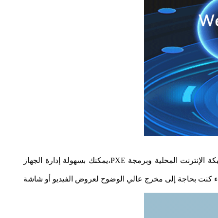
هذا الكمبيوتر المصغّر مزود بـ 6 * من منافذ إنتل i211 إيثرنت، مما يوفر اتصال شبكي موثوق به وسرعة عالية. مع دعم لتنشيط شبكة الإنترنت المحلية وبرمجة PXE،يمكنك بسهولة إدارة الجهاز
ة من الشاشات والشاشات.سواء كنت بحاجة إلى مخرج عالي الوضوح لعروض الفيديو أو شاشة