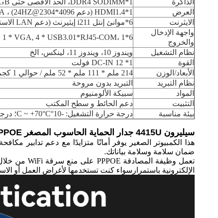
الذاكرة
1*DDR4 SODIMM، الحد الأقصى حتى 16GB
العرض
1*HDMI1.4 (دعم 4096*2304@24HZ) ، 1*VGA
الايثرنت
6*موانئ إنتل i211 إيثيرنث (دعم LAN الاستيقاظ ، PXE boot)
واجهة الإدخال
6*LAN، 1*HDMI1.4, 1 * VGA, 4 * USB3.01*RJ45-COM، 1*مفتاح الطاقة، 1*DC-IN 12V
والخروج
نظام التشغيل
ويندوز 10، ويندوز 11، لينكس، الخ
القوة
1* DC-IN 12 فولت
الأبعاد/الوزن
214 ملم * 111 ملم * 52 ملم / حوالي 1 كجم
نظام التبريد
التبريد بدون مروحة
المواد
سبيكة الألومنيوم
التثبيت
دعم الحائط و سطح المكتب
بيئة مناسبة
درجة حرارة التشغيل: -10°C ~ +70°C؛ درجة حرارة التخزين: -30°C ~ +70°C؛ الرطوبة النسبية: 5٪ ~ 95٪ (بدون تآكل)
سيليرون 4415U جدار الحماية الحاسوب المصغر PPPOE المصادقة:
هذا الكمبيوتر الصغير يوفر أمانًا متزايدًا مع دعم تدابير مك
ضمان سلامة وسلامة بياناتك.
تعمل وظيفة 
الإلكترونية باستمرارسواء كنت تستخدمها لأغراض العمل أو الا