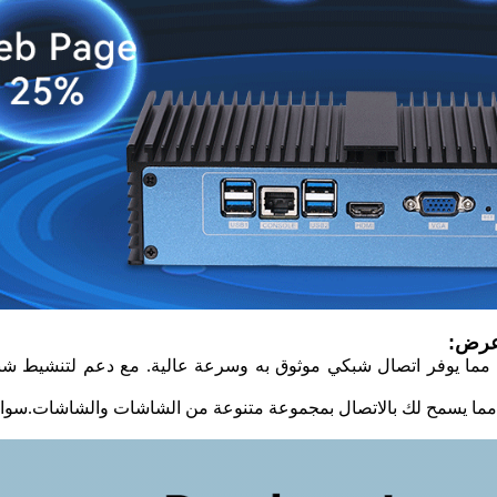
نسبة للشاشة ، فإنه يوفر واجهة 1 * HDMI 1.4 و 1 * VGA ، مما يسمح لك بالاتصال بمجموعة متنوع