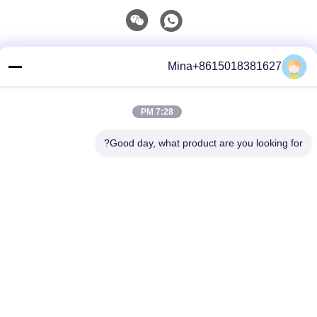
الاتصال السريع
Mina+8615018381627
تيل
86-132-6668-8862
7:28 PM
بريد إلكتروني
Good day, what product are you looking for?
sales07@helorcloud.com
عنوان
الطابق الثاني، رقم 3 مبنى المصنع، المنطقة الصناعية من بوكشيا،
مجتمع ليوي، شارع هنغغانغ، شنشن، غوانغدونغ، الصين
سياسة الخصوصية
|
خريطة الموقع
الصين جودة جيدة كمبيوتر صغير المورد.حقوق النشر © 2024-2026
Shenzhen Helor Cloud Computer Co., Ltd. . جميع الحقوقمحجوز.