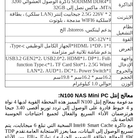
1*SODIMM DDR4 ذاكرة الوصول العشوائي 3200
الذاكرة
MT/s، ماكس تصل إلى 32GB
2 * 2.5G 226V جيجابيت إثنتر (LAN سلكي) ، بطاقة
الايثرنت
لاسلكية WIFI6 مدمجة ، بلوتوث
نظام
يدعم لينكس، Istoreos، الخ
التشغيل
القوة
1*DC-12V
1*HDMI، 1*DP، 1*الجهاز الكامل الوظيفي Type-c،
العرض
يدعم شاشة ثلاثية غير متزامنة
واجهة
USB3.2 GEN2*2، USB2.0*2، HDMl*1، DP*1، Full-
الإدخال
function Type-c*1، TF Card Slot*1، 2.5G Wired
والخروج
LAN*2، AUD*1، DC*1، Power Switch*1
الحجم
16.2سم * 16.2سم * 19.8سم
الوزن
حوالي 1.0 كيلوغرام
معالج إنتل N100 NAS Mini PC:
مدعومة بمعالج إنتل N100 المميز هذه المحطة القوية لديها 4 نواة
و 4 خيوط قادرة على الوصول إلى تردد توربو أقصى 3.40 جيجا
هرتزضمان الأداء السريع والفعال لجميع احتياجات الحوسبة
الخاصة بك.
مع ذاكرة Intel® Smart Cache السخية التي تبلغ 6 ميجابايت، يتم
تسريع الوصول إلى البيانات، مما يعزز الاستجابة العامة.تقدم TDP
6W للمعالج (طاقة التصميم الحراري) توازنًا مثاليًا بين الأداء