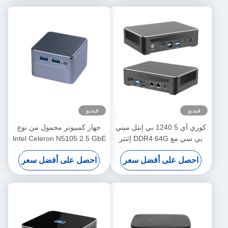
فيديو
فيديو
كوري آي 5 1240 بي إنتل ميني
جهاز كمبيوتر محمول من نوع
بي سي مع DDR4 64G إثنتر
Intel Celeron N5105 2.5 GbE
مزدوج إثنتر مزدوج HDMI
مع شاشة 4K مزدوجة HD
احصل على أفضل سعر
احصل على أفضل سعر
للمكتب المنزلي