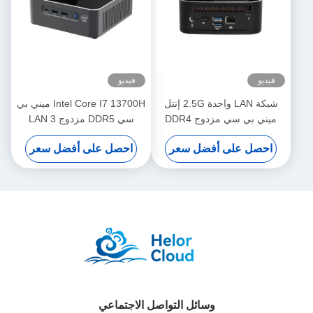
فيديو
فيديو
شبكة LAN واحدة 2.5G إنتل
Intel Core I7 13700H ميني بي
ميني بي سي مزدوج DDR4
سي DDR5 مزدوج LAN 3
64G لينكس القرص الصلب واي
شاشة 4K شاشة ميني بي سي
احصل على أفضل سعر
احصل على أفضل سعر
فاي ومروحة التبريد
مع مروحة
وسائل التواصل الاجتماعي