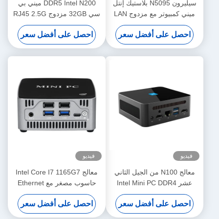
سيليرون N5095 بلاستيك إنتل
DDR5 Intel N200 ميني بي
ميني كمبيوتر مع مزدوج LAN
سي 32GB مزدوج RJ45 2.5G
DDR4 16G مزدوج النطاق
LAN مع مروحة للمكتب
احصل على أفضل سعر
احصل على أفضل سعر
الواي فاي ومروحة
المنزلي
فيديو
فيديو
معالج N100 من الجيل الثاني
معالج Intel Core I7 1165G7
عشر Intel Mini PC DDR4
حاسوب مصغر مع Ethernet
32GB مع LAN واحد HDMI
مزدوج و DDR4 تصل إلى
احصل على أفضل سعر
احصل على أفضل سعر
مزدوج
64GB