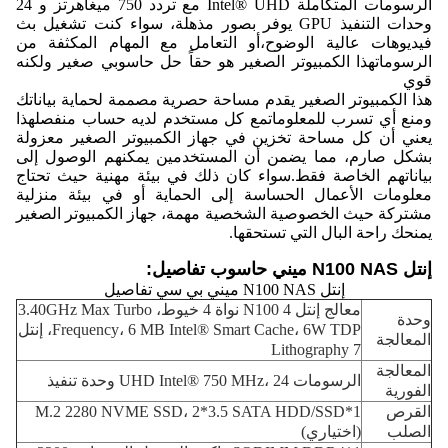
الرسومات المتكاملة Intel® UHD مع تردد 750 ميغاهرتز و 24
وحدات التنفيذ GPU يوفر بصور مذهلة، سواء كنت تشغيل بث
فيديوهات عالية الوضوح،أو التعامل مع المهام المكثفة من
الرسوماتهذا الكمبيوتر الصغير هو حقاً حل حاسوبي صغير ولكنه
قوي
هذا الكمبيوتر الصغير يقدم مساحة حصرية مصممة لحماية بياناتك
ومنع أي تسرب للمعلوماتمع كل مستخدم لديه حساب منفصلهذا
يعني أن كل مساحة تخزين في جهاز الكمبيوتر الصغير معزولة
بشكل صارم، مما يضمن أن المستخدمين يمكنهم الوصول إلى
بياناتهم الخاصة فقط.سواء كان ذلك في بيئة مهنية حيث تحتاج
معلومات الأعمال الحساسة إلى الحماية أو في بيئة منزلية
مشتركة حيث الخصوصية الشخصية مهمة، جهاز الكمبيوتر الصغير
يمنحك راحة البال التي تستحقها.
إنتل N100 NAS ميني حاسوب تفاصيل:
إنتل N100 NAS ميني بي سي تفاصيل
معالج إنتل N100 4 نواة 4 خيوط، 3.40GHz Max Turbo
وحدة
Frequency، 6 MB Intel® Smart Cache، 6W TDP، إنتل
المعالجة
7 Lithography
المعالجة
الرسومات UHD Intel® 750 MHz، 24 وحدة تنفيذ
الفورية
القرص
1*M.2 2280 NVME SSD، 2*3.5 SATA HDD/SSD
الصلب
(اختياري)