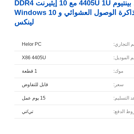
خادم إنتل بينتيوم 4405U 1U مع 10 إيثيرنت DDR4
32G ذاكرة الوصول العشوائي و Windows 10
لينكس
م التجاري:
Helor PC
 الموديل:
X86 4405U
موك:
1 قطعة
سعر:
قابل للتفاوض
 التسليم:
15 يوم عمل
ط الدفع:
تي/تي