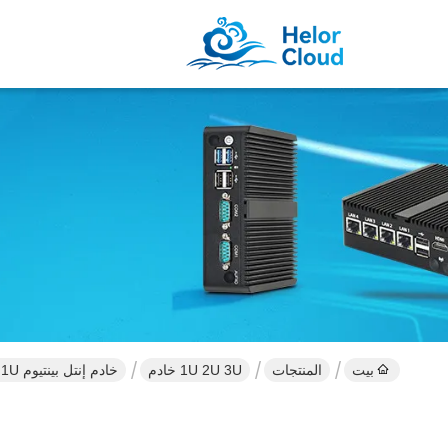
بيت
المنتجات
1U 2U 3U خادم
خادم إنتل بينتيوم 4405U 1U مع 10 إيثيرنت DDR4 32G ذاكرة الوصول العشوائي و Windows 10 لينكس