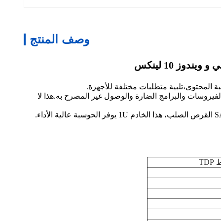
وصف المنتج
لفيروسات والبرامج الضارة والوصول غير المصرح به.هذا لا
مجهزة بـ 10 جيجابيت إثنتر، ودعم ما يصل إلى 32 جيجابايت من ذاكرة الوصول العشوائي DDR4، وخيارات كلا من MSATA SSD و SATA القرص الصلب، هذا الخادم 1U يوفر الحوسبة عالية الأداء.