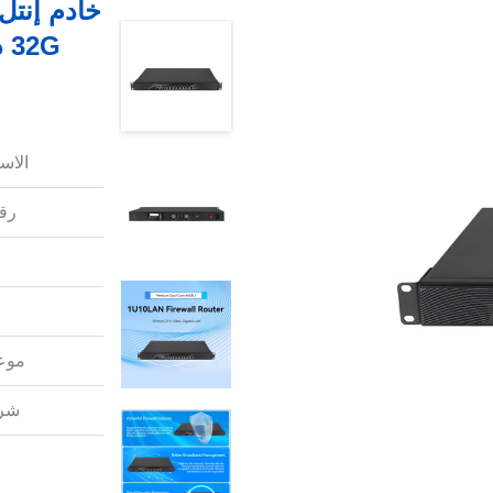
الاس
رقم
موعد
شرو