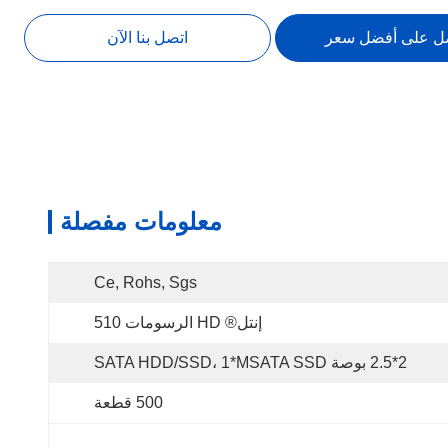
ل على أفضل سعر
اتصل بنا الآن
معلومات مفصلة
Ce, Rohs, Sgs
إنتل® HD الرسومات 510
2*2.5 بوصة SATA HDD/SSD، 1*MSATA SSD
500 قطعة