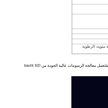
ة مئوية إلى +70 درجة مئوية، درجة حرارة التشغيل: -10 درجة مئوية إلى +60 درجة مئوية، الرطوبة
كمبيوترنا الصغير مع إنتل بنتيم 4405 يو مثالية. لديها 2 نواة، 4 خيوط، تعمل على تردد 2.10 غيغاهرتز الأساسي.انها طاقة فعالة و باردة تعملتعمل معالجة الرسومات عالية الجودة من Intel® HD