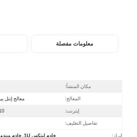
معلومات مفصلة
مكان المنشأ:
المعالج:
معالج إنتل بينتيوم 4405U 2 
إيثرنت:
10 * إنتل 11/ I226 2.5G
تفاصيل التغليف:
إبراز:
خادم لينكس 1U
, 
خادم ويندوز 10 