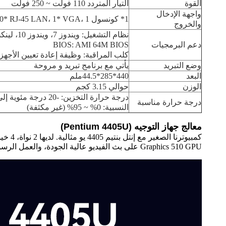
القوة
التيار المتردد 110 فولت ~ 250 فولت
واجهة الإدخال
1* كونسول RJ45، 2*USB3.02* LED، 10* RJ-45 LAN، 1* VGA، 1* زر التشغيل، 1* DC
والخروج
نظام التشغيل: ويندوز 7، ويندوز 10، لينكس، أوبانتو 1604، CentOS 7.0;
دعم البرمجيات
BIOS: AMI 64M BIOS
كلب المراقبة: وظيفة إعادة تعيين الأجهزة (256 مستوى، 0-255 ثا
وضع التبريد
يأتي مع برنامج تبريد و مروحة
البعد
440*285*44.5ملم
الوزن
حوالي 3.15 كجم
درجة حرارة مناسبة
النسبية: 0% ~ 95% (غير مكثفة)
معالج جهاز التوجيه (Pentium 4405U)
Graphics 510 GPU على بث الفيديو عالية الجودة، والعمل الرسومي الخفيف، والألعاب العادية.