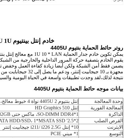
خادم إنتل بينتيوم 4405U 1U مع 10 إيثيرنت DDR4 32G ذاكرة الوصول العشوائي و ويندوز 10 لينكس
روتر حائط الحماية بنتيوم 4405U
يمكن تكوين خادم جدار الحماية 1U 10 * LAN مع معالج إنتل بنتيم 4405U. إنه يجمع بين بوابة، جدار الحماية، جهاز توجيه، ووظائف مراقبة المحتوى،تلبية متطلبات مختلفة للأجهزة.
يقوم الخادم بتصفية حركة المرور الداخلية والخارجية من الشبكة
يضمن فقط أمن الشبكة ولكن أيضا زيادة كفاءة العمل وخفض تكا
نتيجة لذلك،لقد وجدت تطبيقات واسعة في الحياة اليومية والسين
بيانات موجه حائط الحماية بنتيوم 4405U
وحدة المعالجة
إنتل بنتيوم 4405U 2 نواة 4 خيوط معالج، 2.10 GHz معالج التردد الأساسي، 2 MB ذاكرة التخزين المؤقت، 15 واط TDP
المعالجة الفورية
إنتل HD Graphics 510
الذاكرة
1*SO-DIMM DDR4، ماكس حتى 32GB
القرص الصلب
2*2.5' SATA HDD/SSD، 1*MSATA SSD
الايثرنت
10* إنتل i211/ i226 2.5G جيجابيت إثنتر
التوسع
1* ميني PCIE