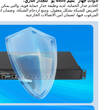
أدوات جهاز "بنتيم 4405 يو" للجدار الناري:
كخادم جدار الحماية، لديه وظيفة جدار حماية قوية، والتي يم
العريض للشبكة بشكل معقول، ومنع ازدحام الشبكة، وضمان انت
المرغوب فيها، لضمان أمن الاتصالات الخارجية.