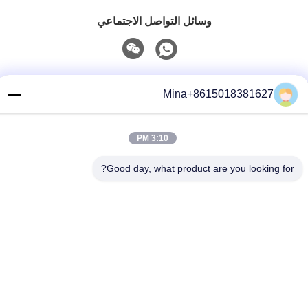
وسائل التواصل الاجتماعي
الاتصال السريع
Mina+8615018381627
تيل
86-132-6668-8862
3:10 PM
بريد إلكتروني
Good day, what product are you looking for?
sales07@helorcloud.com
عنوان
الطابق الثاني، رقم 3 مبنى المصنع، المنطقة الصناعية من بوكشيا،
مجتمع ليوي، شارع هنغغانغ، شنشن، غوانغدونغ، الصين
سياسة الخصوصية
|
خريطة الموقع
الصين جودة جيدة كمبيوتر صغير المورد.حقوق النشر © 2024-2026