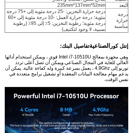
البعد
235mm*137mm*52mm
درجة حرارة التخزين: -25 درجة مئوية إلى +75 درجة
درجة
مئوية؛ درجة حرارة العمل: -10 درجة مئوية إلى +60
حرارة
درجة مئوية؛ رطوبة التخزين: 5٪ إلى 95٪ (رطوبة
مناسبة
نسبية، لا وجود لتكثيف)
الصناعية
إنتل كور
تفاصيل البنك:
وهي مجهزة بمعالج Intel i7-10510U قوي ، ويمكن استخدام أدائها
العالي للغاية في المجال الصناعي.ويمكن أن تصل أعلى تردد
توربو إلى 4.9Ghz ، يعمل بسرعة كبيرة وله كفاءة عالية. يمكن أن
يدعم مهام معالجة البيانات المعقدة أو تشغيل برامج متعددة في
نفس الوقت.