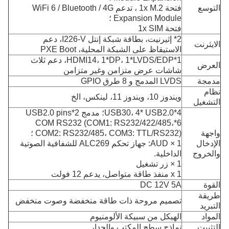
التوسع
فتحة 1x M.2 ، تدعم WiFi 6 / Bluetooth / 4G
Expansion Module ؛
فتحة 1x SIM
2* إثيرنيت، بطاقة شبكة إنتل I226-V، دعم
الايثرنت
الاستيقاظ على الشبكة المحلية، PXE Boot
1*HDMI14، 1*DP، 1*LVDS/EDP، دعم ثلاث
العرض
شاشات عرض متزامن وغير متزامن
مدمجة
LVDS المدمج و 8 طرق GPIO
نظام
ويندوز 10، ويندوز 11، لينكس، الخ
التشغيل
4*USB30، 4* USB2.0؛ مدمج 2*USB2.0 pins
6*COM RS232 (COM1: RS232/422/485،
واجهة
COM2: RS232/485، COM3: TTL/RS232) ؛
الإدخال
1 × AUD: جهاز تحكم ALC269 للشفافية الصوتية
والخروج
الداخلية.
1 × زر تشغيل
1 x منفذ طاقة متواصل، يدعم 12 فولت
القوة
DC 12V 5A
طريقة
تصميم مروحة ذات طاقة منخفضة وصوت منخفض
التبريد
المواد
الهيكل من سبيكة الألومنيوم
التثبيت
نماذج سطح المكتب والجدار