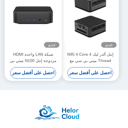
فيديو
فيديو
إنتل ألدر ليك N95 4 Core 4
شبكة LAN واحدة HDMI
Thread ميني بي سي مع
مزدوجة إنتل N100 ميني بي
LPDDR5 12G 2 إثنتر و واي
سي DDR4 16GB للمكتب
احصل على أفضل سعر
احصل على أفضل سعر
فاي
المنزلي