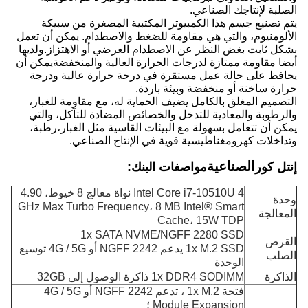
الصلبة لإنتاجك الصناعي.
يتم تصنيع جسم هذا الكمبيوتر المكتبية المصغرة من سبيكة
الألومنيوم، والتي هي مقاومة للضغط والاصطدام. يمكن أن تعمل
بشكل ثابت بغض النظر عن الاصطدام العرضي أو الاهتزاز.ولديها
أيضا مقاومة ممتازة لدرجات الحرارة العالية والمنخفضةيمكن أن
يحافظ على حالة عمل مستقرة في درجة حرارة عالية ودرجة
حرارة ساخنة أو منخفضة وبيئة باردة.
التصميم المغلق بالكامل يضيف الحماية له، مع مقاومة للغبار،
والرطوبة والمعادية للتدخل والخصائص المضادة للتآكل، والتي
يمكن أن تتعامل بسهولة مع البيئات القاسية مثل الغبار،رطبة،
وتداخلات كهرومغناطيسية قوية في الإنتاج الصناعي.
الصناعية
إنتل كور
مواصفات البنك:
Intel Core i7-10510U 4 نواة معالج 8 خيوط، 4.90
وحدة
GHz Max Turbo Frequency، 8 MB Intel® Smart
المعالجة
Cache، 15W TDP
1x SATA NVME/NGFF 2280 SSD
القرص
1x M.2 SSD يدعم NGFF 2242 أو 4G / 5G توسيع
الصلب
الوحدة
الذاكرة
1x DDR4 SODIMM ذاكرة الوصول إلى 32GB
فتحة 1x M.2 ، تدعم NGFF 2242 أو 4G / 5G
Module Expansion ؛