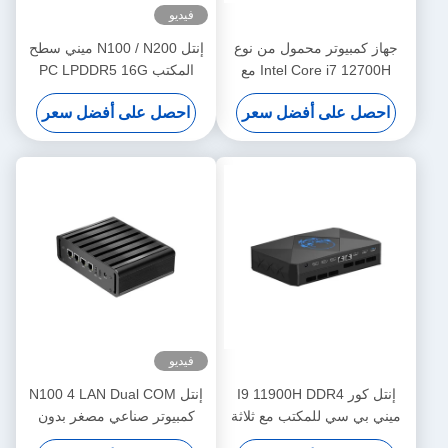
فيديو
جهاز كمبيوتر محمول من نوع
إنتل N100 / N200 ميني سطح
Intel Core i7 12700H مع
المكتب PC LPDDR5 16G
RTX3060 جهاز كمبيوتر محمول
ذاكرة الوصول العشوائي ويندوز
احصل على أفضل سعر
احصل على أفضل سعر
12G رسومات منفصلة و DDR4
10/11 لينكس ميني سطح
المكتب
فيديو
إنتل كور I9 11900H DDR4
إنتل N100 4 LAN Dual COM
ميني بي سي للمكتب مع ثلاثة
كمبيوتر صناعي مصغر بدون
HDMI دعم شاشة 4K
مروحة مع WIFI DDR4 16G