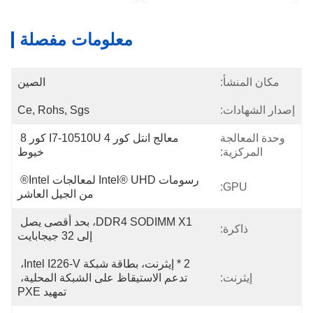
معلومات مفصلة
مكان المنشأ:
الصين
إصدار الشهادات:
Ce, Rohs, Sgs
وحدة المعالجة
معالج انتل كور I7-10510U 4 كور 8 
المركزية:
خيوط
رسومات Intel® UHD لمعالجات Intel® 
GPU:
من الجيل العاشر
DDR4 SODIMM X1، بحد أقصى يصل 
ذاكرة:
إلى 32 جيجابايت
2 * إيثرنت، بطاقة شبكة Intel I226-V، 
إيثرنت:
تدعم الاستيقاظ على الشبكة المحلية، 
تمهيد PXE