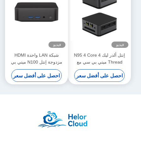
فيديو
فيديو
إنتل ألدر ليك N95 4 Core 4
شبكة LAN واحدة HDMI
Thread ميني بي سي مع
مزدوجة إنتل N100 ميني بي
LPDDR5 12G 2 إثنتر و واي
سي DDR4 16GB للمكتب
احصل على أفضل سعر
احصل على أفضل سعر
فاي
المنزلي