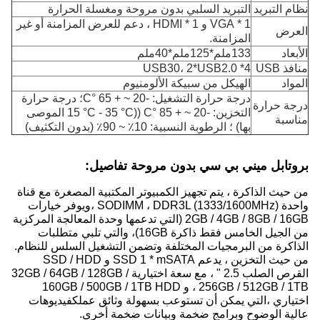
نظام التبريد
التبريد السلبي بدون مروحة ومغسلة الحرارة
1 * VGA و 1 * HDMI ، دعم للعرض المزامنة أو غير
العرض
المزامنة.
الأبعاد
133ملم*125ملم*40ملم
منافذ USB
4* USB30، 2*USB2.0
المواد
الهيكل من سبيكة الألومنيوم
درجة حرارة التشغيل: -20 ~ + 65 °C؛ درجة حرارة
درجة حرارة
التخزين: -20 ~ + 85 °C ((15 °C - 35 °C الموصى
مناسبة
بها) ؛ الرطوبة النسبية: 10٪ ~ 90٪ (بدون التكثيف)
بروتابل ميني بي سي بدون مروحة تفاصيل:
من حيث الذاكرة ، يتم تجهيز الكمبيوتر المكتبية المصغرة مع قناة
واحدة SODIMM ، DDR3L (1333/1600MHz) ،ويوفر خيارات
2GB / 4GB / 8GB / 16GB (التي تدعمها وحدة المعالجة المركزية
من الجيل الخامس فقط ذاكرة 16GB)، والتي تلبي متطلبات
الذاكرة من البرمجيات المختلفة وتضمن التشغيل السلس للنظام.
من حيث التخزين ، يدعم SSD 1 * mSATA و SSD / HDD
القرص الصلب 2.5 " ، مع سعة اختيارية 32GB / 64GB / 128GB /
256GB / 512GB / 1TB ، و 160GB / 500GB / 1TB HDD
اختياري ،التي يمكن أن تستوعب بسهولة وثائق عملكفيديوهات
عالية الوضوح وبرامج ضخمة وبيانات ضخمة أخرى.