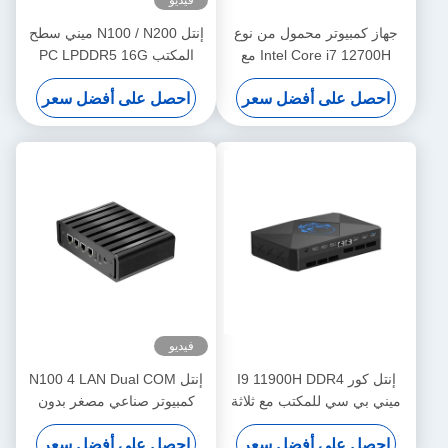
فيديو
جهاز كمبيوتر محمول من نوع
إنتل N100 / N200 ميني سطح
Intel Core i7 12700H مع
المكتب PC LPDDR5 16G
RTX3060 جهاز كمبيوتر محمول
ذاكرة الوصول العشوائي ويندوز
احصل على أفضل سعر
احصل على أفضل سعر
12G رسومات منفصلة و DDR4
10/11 لينكس ميني سطح
المكتب
فيديو
إنتل كور I9 11900H DDR4
إنتل N100 4 LAN Dual COM
ميني بي سي للمكتب مع ثلاثة
كمبيوتر صناعي مصغر بدون
HDMI دعم شاشة 4K
مروحة مع WIFI DDR4 16G
احصل على أفضل سعر
احصل على أفضل سعر
RAM ويندوز لينكس