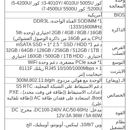
وحدة
كور i3-4010Y/ 4010U/ 5005U؛ كور i5-4200U/
المعالجة
5200U؛ كور i7-4500U/ 5500U
BIOS
أمريكية
1* SODIMM القناة الواحدة، DDR3L
1333/1600MHz؛
الذاكرة
2GB / 4GB / 8GB / 16GB اختياري (وحده 5th
CPU يدعم 16GB من ذاكرة الوصول العشوائي)
دعم 1* mSATA SSD + 1* 2.5 ′′ SSD / HDD
القرص
؛
32GB / 64GB / 128GB / 256GB / 512GB / 1TB
الصلب
اختياري ، 160GB / 500GB / 1TB HDD اختياري
التوسع
1* فتحة PCIe مصغرة، دعم وحدة WiFi
1 × RJ45 10/100/1000Mbps ريلتك 8111F
الايثرنت
جيجابيت إثنر
الـ (ويفاي)
الوحدة مع هوائي مزدوج، 300M،802.11.b/g/n
دعم الاستيقاظ على الشبكة المحلية، S5 RTC
إعدادات الاستيقاظ ((طاقة في وقت محدد) ، PXE
الخصائص
Boot، استعادة على فقدان طاقة AC ((طاقة تلقائية
على).
مدخل: DC100-240V AC/50-60Hz، مخرج: DC
القوة
12V-3A 36W / 5A 60W
نظام
وين 10/8/7، لينكس، أوبونتو، أوبينليك، الخ
التشغيل