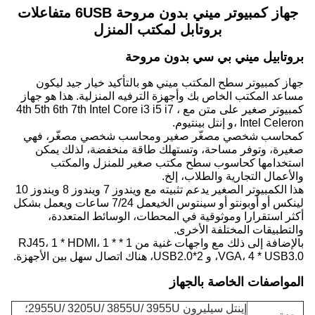
جهاز كمبيوتر ميني بدون مروحة 6USB متفاعلات
بروتابل لمكتب المنزل
بروتابيل ميني بي سي بدون مروحة
جهاز كمبيوتر سطح المكتب ميني هو بالتأكيد خيار جيد ليكون
مساعد المكتب الخاص بك وأجهزة الترفيه المنزلية. هذا هو جهاز
كمبيوتر صغير على متن مع 4th 5th 6th 7th Intel Core i3 i5 i7 ،
Intel Celeron ،و إنتل بينتيوم.
كمحاسب شخصي مصغّر صغير ومحاسب شخصي مصغّر، فهي
صغيرة، وتوفر مساحة، وتستهلك طاقة منخفضة، لذلك يمكن
استخدامها كحاسوب سطح مكتب صغير للمنزل والمكتب
والأعمال التجارية والطلاب، إلخ.
هذا الكمبيوتر الصغير يدعم تثبيته مع ويندوز 7 ويندوز 8 ويندوز 10
لينكس أو أوبونتو أو سينتوس الخيعمل 7/24 ساعات ويعمل بشكل
أكثر استقرارا وموثوقية في المحطات، الوسائط المتعددة،
والتطبيقات المختلفة الأخرى.
بالإضافة إلى ذلك مع واجهات غنية من 1 * RJ45، 1 * HDMI، 1 *
VGA، 4 * USB3.0، و 2*USB2.0، هناك اتصال سهل بين الأجهزة.
المواصفات الخاصة بالجهاز
إينتل سيليرون 2955U/ 3205U/ 3855U/ 3955U؛