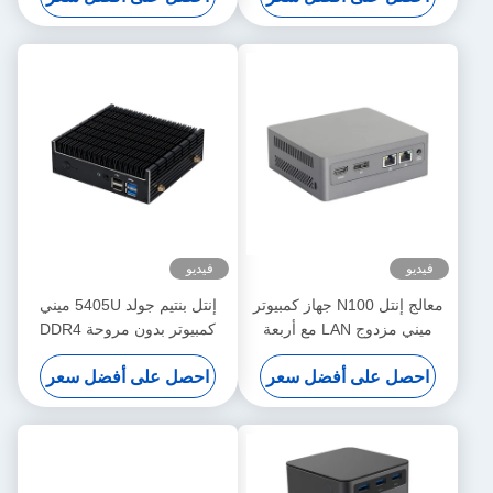
فيديو
فيديو
معالج إنتل N100 جهاز كمبيوتر
إنتل بنتيم جولد 5405U ميني
ميني مزدوج LAN مع أربعة
كمبيوتر بدون مروحة DDR4
أجهزة USB DDR4 ذاكرة ذاكرة
64GB لينكس للمكتب المنزلي
احصل على أفضل سعر
احصل على أفضل سعر
RAM 46GB للمكتب المنزلي