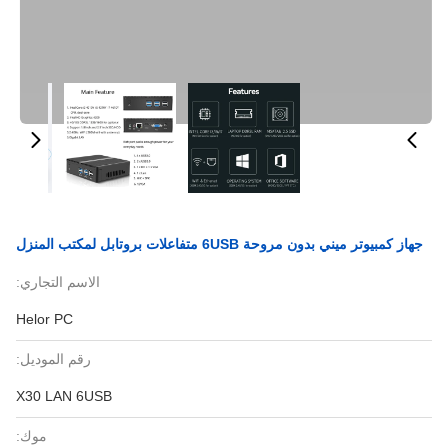
جهاز كمبيوتر ميني بدون مروحة 6USB متفاعلات بروتابل لمكتب المنزل
الاسم التجاري:
Helor PC
رقم الموديل:
X30 LAN 6USB
موك: