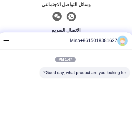
وسائل التواصل الاجتماعي
الاتصال السريع
Mina+8615018381627
تيل
86-132-6668-8862
1:47 PM
بريد إلكتروني
sales07@helorcloud.com
Good day, what product are you looking for?
عنوان
الطابق الثاني، رقم 3 مبنى المصنع، المنطقة الصناعية من بوكشيا،
مجتمع ليوي، شارع هنغغانغ، شنشن، غوانغدونغ، الصين
سياسة الخصوصية
|
خريطة الموقع
الصين جودة جيدة كمبيوتر صغير المورد.حقوق النشر © 2024-2026
Shenzhen Helor Cloud Computer Co., Ltd. . جميع الحقوقمحجوز.