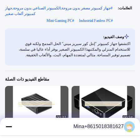
العلامات:
#
جهاز كمبيوتر مصغر بدون مروحة,الكمبيوتر الصناعي بدون مروحة,جهاز
كمبيوتر ألعاب صغير
Mini Gaming PC
#
Industrial Fanless PC
#
وصف الفيديو:
اكتشفوا جهاز كمبيوتر "إنتل كور سيريز ميني" الحل المدمج ولكنه قوي
للاستخدام المنزلي والمكتبهذا الكمبيوتر الصغير يوفر أداء عاليا في سلسة،
تصميم توفير المساحة. مثالي لمتعددة المهام، البث، والألعاب الخفيفة.
مقاطع الفيديو ذات الصلة
00:27
00:24
Mina+8615018381627
كمبيوتر صغير Intel i3 7100U قوي
Intel 00 Mini PC LA Dual COM
ومدمج
Powerhouse
كمبيوتر صغير
كمبيوتر صغير