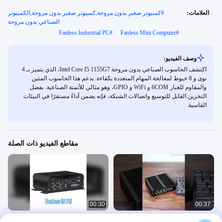
العلامات:
#
كمبيوتر صغير بدون مروحة,كمبيوتر صغير بدون مروحة,الكمبيوتر
الصناعي بدون مروحة
Fanless Industrial PC
#
Fanless Mini Computer
#
وصف الفيديو:
اكتشف الحاسوب الصناعي بدون مروحة Intel Core I5 1155G7، الذي يتميز بـ 4
نوى و 8 خيوط لمعالجة المهام المتعددة بكفاءة. يدعم هذا الحاسوب المتين
والمقاوم للغبار 6COM و WiFi و GPIO، وهو مثالي للأتمتة الصناعية. بفضل
التخزين القابل للتوسيع واتصالات الشبكة، فإنه يضمن أداءً مستقرًا في البيئات
القاسية.
مقاطع الفيديو ذات الصلة
00:30
00:37
جهاز كمبيوتر صغير بمعالج Intel Celeron
كمبيوتر صناعي بدون مروحة i5 ثنائي