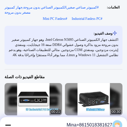
العلامات:
#
كمبيوتر صناعي صغير,الكمبيوتر الصناعي بدون مروحة,جهاز كمبيوتر
مصغر بدون مروحة
Mini PC Fanless
#
Industrial Fanless PC
#
وصف الفيديو:
اكتشف جهاز الكمبيوتر الصناعي Intel Celeron N5095، وهو جهاز كمبيوتر صغير
بدون مروحة مزود بذاكرة وصول عشوائي DDR4 سعة 16 جيجابايت، ومنفذي
إيثرنت مزدوجين، ومنفذي COM مزدوجين. مثالي للتطبيقات الصناعية، وهو يدعم
نظامي التشغيل Windows 11 و Linux، مما يوفر أداءً مستقرًا وإخراجًا بدقة 4K.
مقاطع الفيديو ذات الصلة
00:21
00:30
إنتل كور i7 قوة الكمبيوتر الصناعي
كمبيوتر صناعي Intel i5 ثنائي الشبكة
Mina+8615018381627
المحلية المزدوجة COM بدون مروحة
الكمبيوتر الصناعي