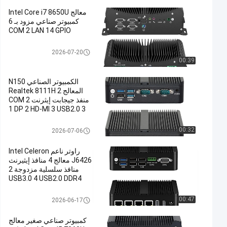
معالج Intel Core i7 8650U
كمبيوتر صناعي مزود بـ 6
COM 2 LAN 14 GPIO
الكمبيوتر الصناعي
2026-07-20
00:39
الكمبيوتر الصناعي N150
المعالج 2 Realtek 8111H
منفذ جيجابت إيثرنت 2 COM
1 DP 2 HD-MI 3 USB2.0 3
USB3.0 DDR4 كمبيوتر
مصغر
الكمبيوتر الصناعي
00:32
2026-07-06
راوتر ناعم Intel Celeron
J6426 معالج 4 منافذ إيثيرنث
منافذ سلسلية مزدوجة 2
USB3.0 4 USB2.0 DDR4
Win10 Win11 لينكس
كمبيوتر صناعي صغير
الكمبيوتر الصناعي
00:47
2026-06-17
كمبيوتر صناعي صغير معالج