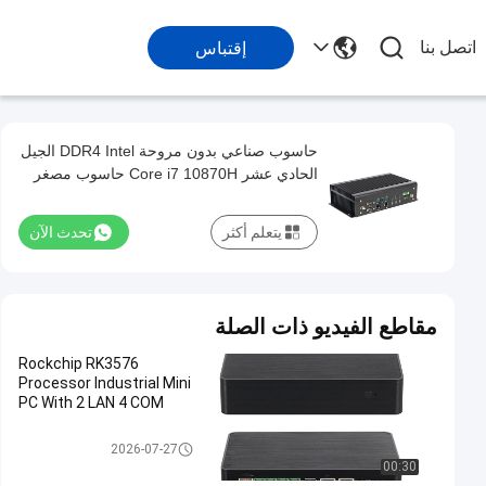
اتصل بنا
إقتباس
حاسوب صناعي بدون مروحة DDR4 Intel الجيل
الحادي عشر Core i7 10870H حاسوب مصغر
مع GPIO Dual LAN 6COM
يتعلم أكثر
تحدث الآن
مقاطع الفيديو ذات الصلة
Rockchip RK3576
Processor Industrial Mini
PC With 2 LAN 4 COM
الكمبيوتر الصناعي
2026-07-27
00:30