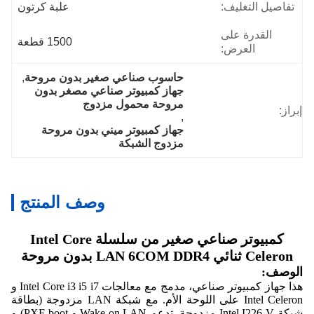
تفاصيل التغليف:
علبة كرتون
القدرة على
1500 قطعة
العرض:
حاسوب صناعي صغير بدون مروحة
, 
جهاز كمبيوتر صناعي مصغر بدون 
مروحة محمول مزدوج
إبراز:
, 
جهاز كمبيوتر ميني بدون مروحة 
مزدوج الشبكة
وصف المنتج
كمبيوتر صناعي صغير من سلسلة Intel Core
Celeron ثنائي LAN 6COM DDR4 بدون مروحة
الوصف:
هذا جهاز كمبيوتر صناعي، مدمج مع معالجات Intel Core i3 i5 i7 و
Intel Celeron على اللوحة الأم. مع شبكة LAN مزدوجة (بطاقة
شبكة Intel I226-V مزدوجة، تدعم Wake on LAN و PXE boot) و