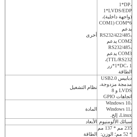
1*DP،
1*LVDS/EDP
(واجهة داخلية)،
6*COM (COM1
يدعم
RS232/422/485،
أخرى
COM2 يدعم
RS232/485،
COM3 يدعم
TTL/RS232)،
1*DC، 1*زر
الطاقة
دبابيس USB2.0
مدمجة مزدوجة،
نظام التشغيل
LVDS و 8
اتجاهات GPIO
Windows 10،
Windows 11،
المادة
Linux، إلخ.
سبائك الألومنيوم
الأبعاد
235 مم * 137 مم
* 52 مم؛ الوزن:
الطاقة