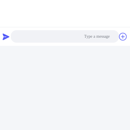
نظام التبريد:
يحتوي المضيف على مروحة تبريد مدمجة منخفضة
الضوضاء، والتي يمكنها تبديد الحرارة بهدوء وسرعة أكبر،
والحفاظ على درجة حرارة الجسم طبيعية، والحفاظ على
Photo
برودته وإطلاق مستوى عالٍ من قوة الأداء.
Video Call
Audio Call