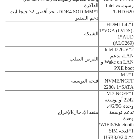
رسومات Intel
الذاكرة
UHD 620؛
1*DDR4 SODIMM، بحد أقصى 32 جيجابايت
دعم الفيديو
1*HDMI 1.4،
1*VGA (LVDS)،
الشبكة
1*AUD
(ALC269)
2*Intel I226-V
LAN، تدعم
القرص الصلب
Wake on LAN و
PXE boot
1*M.2
NVME/NGFF
فتحة التوسعة
2280، 1*SATA
1*M.2 NGFF
2242 أو توسعة
وحدة 4G/5G،
تدعم توسعة
منفذ الإدخال/الإخراج
وحدة
WIFI6/Bluetooth؛
1*فتحة SIM
4*USB3.0/2.0،