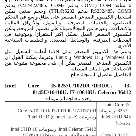
6 منافذ COM (COM1 يدعم rs232/422/485، COM2 يدعم
RS232/485، COM3 يدعم TTL/RS232) وحجم صغير، يمكن
استخدام الكمبيوتر الصناعي المصغر على نطاق واسع في التحكم
الصناعي، والخدمات المصرفية، والتمويل، والأوراق المالية،
والاتصالات، وغيرها من المجالات.
بناءً على تصميم المروحة، يمكن
للكمبيوتر المصغر العمل بشكل أكثر استقرارًا وموثوقية في
المحطات الطرفية، والوسائط المتعددة، والتطبيقات الصناعية
الأخرى.
يدعم هذا الكمبيوتر المصغر ثنائي LAN أنظمة التشغيل مثل
Windows 10 و Windows 11 و Linux وغيرها. يمكننا القول أن
الكمبيوتر الصناعي المصغر يمكن أن يلبي مجموعة متنوعة من
الاحتياجات في البيئات المتطلبة.
التفاصيل:
تفاصيل المنتج
المعالج
Intel Core I5-8257U/10210U/10310U، I3-
8145U/10110U، I7-10610U، Celeron J6412
وحدة معالجة الرسومات
Intel Core I5-
8257U: رسومات
Core i5-10210U/ I3-10110U/ I7-10610U:
Intel UHD 645
رسومات Intel UHD (Comet Lake)؛
مدمجة؛
Intel Celeron J6412: رسومات Intel UHD 16
Core I3-8145U:
وحدة معالجة رسومات (Elkhart Lake)