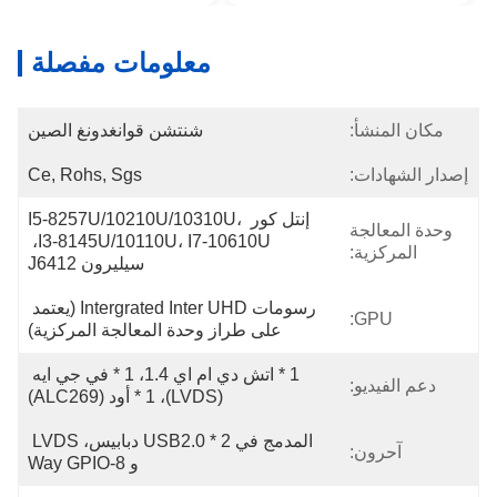
معلومات مفصلة
مكان المنشأ:
شنتشن قوانغدونغ الصين
إصدار الشهادات:
Ce, Rohs, Sgs
إنتل كور I5-8257U/10210U/10310U، 
وحدة المعالجة
I3-8145U/10110U، I7-10610U، 
المركزية:
سيليرون J6412
رسومات Intergrated Inter UHD (يعتمد 
GPU:
على طراز وحدة المعالجة المركزية)
1 * اتش دي ام اي 1.4، 1 * في جي ايه 
دعم الفيديو:
(LVDS)، 1 * أود (ALC269)
المدمج في 2 * USB2.0 دبابيس، LVDS 
آحرون:
و 8-Way GPIO