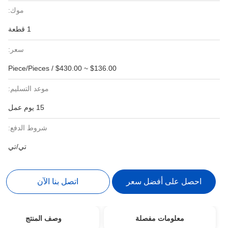
موك:
1 قطعة
سعر:
$136.00 ~ $430.00 / Piece/Pieces
موعد التسليم:
15 يوم عمل
شروط الدفع:
تي/تي
احصل على أفضل سعر
اتصل بنا الآن
معلومات مفصلة
وصف المنتج