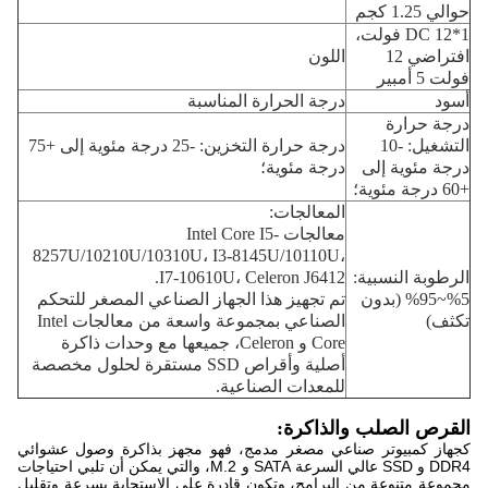
حوالي 1.25 كجم
1*DC 12 فولت،
افتراضي 12
اللون
فولت 5 أمبير
أسود
درجة الحرارة المناسبة
درجة حرارة
التشغيل: -10
درجة حرارة التخزين: -25 درجة مئوية إلى +75
درجة مئوية إلى
درجة مئوية؛
+60 درجة مئوية؛
المعالجات:
معالجات Intel Core I5-
8257U/10210U/10310U، I3-8145U/10110U،
الرطوبة النسبية:
I7-10610U، Celeron J6412.
5%~95% (بدون
تم تجهيز هذا الجهاز الصناعي المصغر للتحكم
تكثف)
الصناعي بمجموعة واسعة من معالجات Intel
Core و Celeron، جميعها مع وحدات ذاكرة
أصلية وأقراص SSD مستقرة لحلول مخصصة
للمعدات الصناعية.
القرص الصلب والذاكرة:
كجهاز كمبيوتر صناعي مصغر مدمج، فهو مجهز بذاكرة وصول عشوائي
DDR4 و SSD عالي السرعة SATA و M.2، والتي يمكن أن تلبي احتياجات
مجموعة متنوعة من البرامج، وتكون قادرة على الاستجابة بسرعة وتقليل