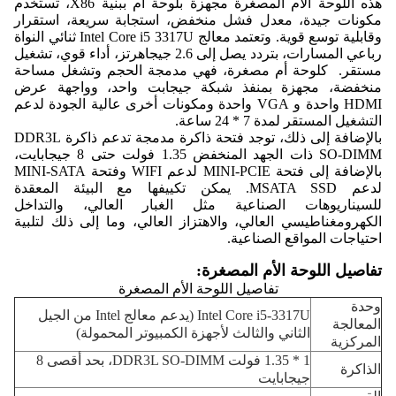
هذه اللوحة الأم المصغرة مجهزة بلوحة أم ببنية X86، تستخدم
مكونات جيدة، معدل فشل منخفض، استجابة سريعة، استقرار
وقابلية توسع قوية. وتعتمد معالج Intel Core i5 3317U ثنائي النواة
رباعي المسارات، بتردد يصل إلى 2.6 جيجاهرتز، أداء قوي، تشغيل
مستقر. كلوحة أم مصغرة، فهي مدمجة الحجم وتشغل مساحة
منخفضة، مجهزة بمنفذ شبكة جيجابت واحد، وواجهة عرض
HDMI واحدة و VGA واحدة ومكونات أخرى عالية الجودة لدعم
التشغيل المستقر لمدة 7 * 24 ساعة.
بالإضافة إلى ذلك، توجد فتحة ذاكرة مدمجة تدعم ذاكرة DDR3L
SO-DIMM ذات الجهد المنخفض 1.35 فولت حتى 8 جيجابايت،
بالإضافة إلى فتحة MINI-PCIE لدعم WIFI وفتحة MINI-SATA
لدعم MSATA SSD. يمكن تكييفها مع البيئة المعقدة
للسيناريوهات الصناعية مثل الغبار العالي، والتداخل
الكهرومغناطيسي العالي، والاهتزاز العالي، وما إلى ذلك لتلبية
احتياجات المواقع الصناعية.
تفاصيل اللوحة الأم المصغرة:
تفاصيل اللوحة الأم المصغرة
وحدة
Intel Core i5-3317U (يدعم معالج Intel من الجيل
المعالجة
الثاني والثالث لأجهزة الكمبيوتر المحمولة)
المركزية
1 * 1.35 فولت DDR3L SO-DIMM، بحد أقصى 8
الذاكرة
جيجابايت