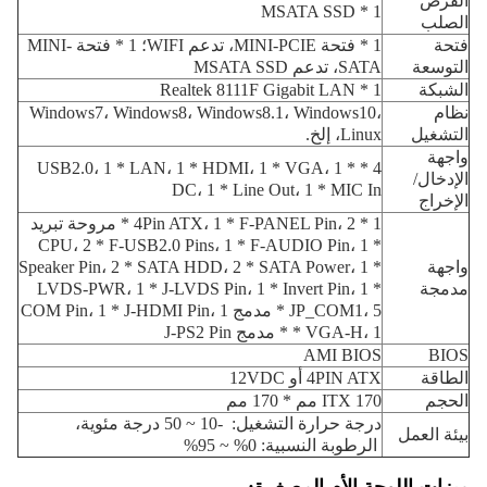
القرص
1 * MSATA SSD
الصلب
فتحة
1 * فتحة MINI-PCIE، تدعم WIFI؛ 1 * فتحة MINI-
التوسعة
SATA، تدعم MSATA SSD
الشبكة
1 * Realtek 8111F Gigabit LAN
نظام
Windows7، Windows8، Windows8.1، Windows10،
التشغيل
Linux، إلخ.
واجهة
4 * USB2.0، 1 * LAN، 1 * HDMI، 1 * VGA، 1 *
الإدخال/
DC، 1 * Line Out، 1 * MIC In
الإخراج
1 * 4Pin ATX، 1 * F-PANEL Pin، 2 * مروحة تبريد
CPU، 2 * F-USB2.0 Pins، 1 * F-AUDIO Pin، 1 *
واجهة
Speaker Pin، 2 * SATA HDD، 2 * SATA Power، 1 *
مدمجة
LVDS-PWR، 1 * J-LVDS Pin، 1 * Invert Pin، 1 *
JP_COM1، 5 * مدمج COM Pin، 1 * J-HDMI Pin، 1
* VGA-H، 1 * مدمج J-PS2 Pin
AMI BIOS
BIOS
الطاقة
4PIN ATX أو 12VDC
الحجم
ITX 170 مم * 170 مم
درجة حرارة التشغيل: -10 ~ 50 درجة مئوية،
بيئة العمل
الرطوبة النسبية: 0% ~ 95%