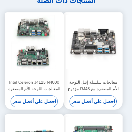
المنتجات ذات الصلة
معالجات سلسلة إنتل اللوحة
Intel Celeron J4125 N4000
الأم المصغرة مع RJ45 مزدوج
المعالجات اللوحة الأم المصغرة
LAN و DDR3L حتى 8G
DDR4 NANO 120mm x
احصل على أفضل سعر
احصل على أفضل سعر
120mm