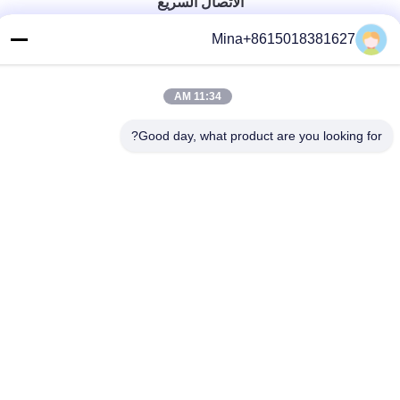
الاتصال السريع
تيل
Mina+8615018381627
86-132-6668-8862
11:34 AM
بريد إلكتروني
sales07@helorcloud.com
Good day, what product are you looking for?
عنوان
الطابق الثاني، رقم 3 مبنى المصنع، المنطقة الصناعية من بوكشيا،
مجتمع ليوي، شارع هنغغانغ، شنشن، غوانغدونغ، الصين
سياسة الخصوصية
|
خريطة الموقع
الصين جودة جيدة كمبيوتر صغير المورد.حقوق النشر © 2024-2026
Shenzhen Helor Cloud Computer Co., Ltd. . جميع الحقوقمحجوز.