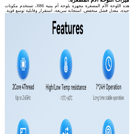
ميزات اللوحة الأم المصغرة:
هذه اللوحة الأم المصغرة مجهزة بلوحة أم ببنية X86، تستخدم مكونات
جيدة، معدل فشل منخفض، استجابة سريعة، استقرار وقابلية توسع قوية.