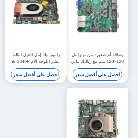
بطاقة أم صغيرة من نوع إنتل
رابتور ليك إنتل الجيل الثالث
120×120 ملم مع ريالتك ثنائي
عشر اللوحة الأم i5-1340P
8111F جيجابيت LAN و لينكس
DDR4 ذاكرة الوصول العشوائي
احصل على أفضل سعر
احصل على أفضل سعر