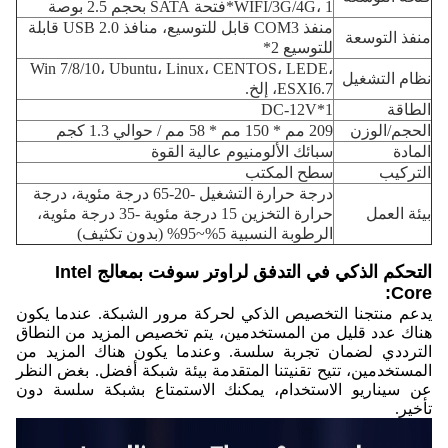
WIFI/3G/4G، 1*فتحة SATA بحجم 2.5 بوصة
منفذ COM3 قابل للتوسيع، منافذ USB 2.0 قابلة
منفذ التوسعة
للتوسيع 2*
Win 7/8/10، Ubuntu، Linux، CENTOS، LEDE،
نظام التشغيل
ESXI6.7، إلخ.
الطاقة
1*DC-12V
الحجم/الوزن
209 مم * 150 مم * 58 مم / حوالي 1.3 كجم
المادة
سبائك الألومنيوم عالية القوة
التركيب
سطح المكتب
درجة حرارة التشغيل -20-65 درجة مئوية، درجة
بيئة العمل
حرارة التخزين 15 درجة مئوية -35 درجة مئوية،
الرطوبة النسبية 5%~95% (بدون تكثيف)
التحكم الذكي في التدفق لراوتر سوفت بمعالج Intel
Core:
يدعم منتجنا التخصيص الذكي لحركة مرور الشبكة. عندما يكون
هناك عدد قليل من المستخدمين، يتم تخصيص المزيد من النطاق
الترددي لضمان تجربة سلسة. وعندما يكون هناك المزيد من
المستخدمين، تتيح تقنيتنا المتقدمة بيئة شبكة أفضل. بغض النظر
عن سيناريو الاستخدام، يمكنك الاستمتاع بشبكة سلسة دون
تأخير.