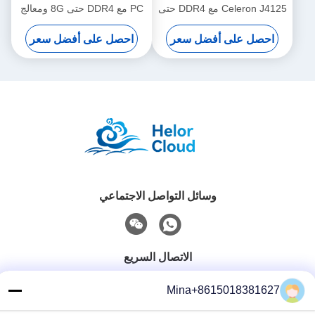
Celeron J4125 مع DDR4 حتى
PC مع DDR4 حتى 8G ومعالج
8G أربعة جيجابيت إثنتر
Intel Celeron 3865U
احصل على أفضل سعر
احصل على أفضل سعر
PFsense
وسائل التواصل الاجتماعي
الاتصال السريع
تيل
Mina+8615018381627
86-132-6668-8862