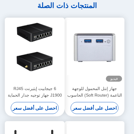
المنتجات ذات الصلة
فيديو
جهاز إنتل المحمول للوجهة
6 جيجابيت إيثيرنت RJ45
الناعمة (Soft Router) الحاسوب
J1900 جهاز توجيه جدار الحماية
المصغر LPDDR4x مع أربع
أوبونتو جهاز توجيه سطح
احصل على أفضل سعر
احصل على أفضل سعر
شبكات محلية 2.5G
المكتب مع الواي فاي