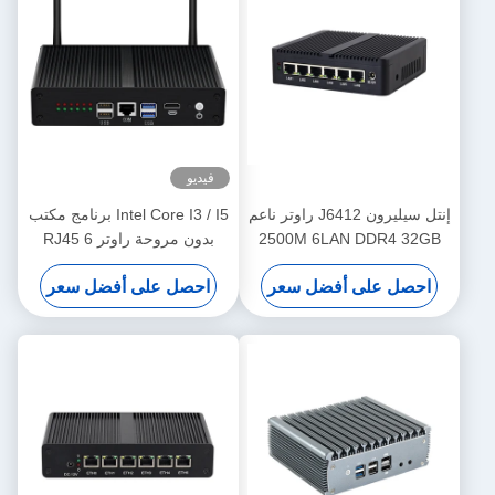
فيديو
إنتل سيليرون J6412 راوتر ناعم
Intel Core I3 / I5 برنامج مكتب
2500M 6LAN DDR4 32GB
بدون مروحة راوتر 6 RJ45
HD Display ميني بي سي
LAN DDR3 8GB ذاكرة
احصل على أفضل سعر
احصل على أفضل سعر
الوصول العشوائي