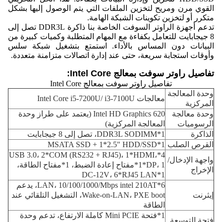
القوي مرن ومريح لتخزين الملفات التي يتم الوصول إليها بشكل
متكرر أو لتخزين تكوينات الشبكة الهامة.
تدعم أجهزة الراوتر السوفت الخاصة بنا ذاكرة DDR3L تصل إلى
8 جيجابايت للتعامل بكفاءة مع المهام المتطلبة وكميات كبيرة من
البيانات دون المساس بالأداء. استمتع بتشغيل شبكة سلس
وأوقات استجابة سريعة، حتى عند إدارة اتصالات متزامنة متعددة.
تفاصيل راوتر سوفت بمعالج Intel Core:
تفاصيل راوتر سوفت بمعالج Intel Core
وحدة المعالجة
معالجات Intel Core i5-7200U/ i3-7100U
المركزية
وحدة معالجة
Intel HD Graphics 620 (يعتمد على طراز وحدة
الرسوميات
المعالجة المركزية)
الذاكرة
1*DDR3L SODIMM، تصل إلى 8 جيجابايت
القرص الصلب
1*MSATA SSD + 1*2.5" HDD/SSD
4*USB 3.0، 2*COM (RS232 + RJ45)، 1*HDMI،
واجهة الإدخال/
1*DP، 1*مفتاح إعادة الضبط، 1*مفتاح الطاقة،
الإخراج
1*DC-12V، 6*RJ45 LAN
6*LAN، 10/100/1000/Mbps intel 210AT، يدعم
إيثرنت
Wake-on-LAN، PXE boot، التشغيل التلقائي عند
الطاقة
1*فتحة Mini PCIE كاملة الارتفاع، تدعم وحدة
فتحة التوسعة