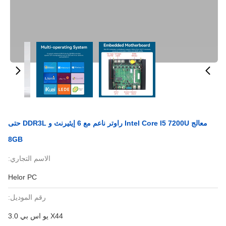
معالج Intel Core I5 7200U راوتر ناعم مع 6 إيثيرنث و DDR3L حتى
8GB
الاسم التجاري:
Helor PC
رقم الموديل:
X44 يو اس بي 3.0