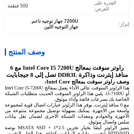
القدرة على
500 قطعة
العرض:
7200U جهاز توجيه ناعم
, 
إبراز:
جهاز التوجيه اللين
وصف المنتج
راوتر سوفت بمعالج Intel Core I5 7200U مع 6
منافذ إيثرنت وذاكرة DDR3L تصل إلى 8 جيجابايت
وصف راوتر سوفت بمعالج Intel Core:
هذا الراوتر السوفت عالي الأداء يعمل بمعالج Intel Core i5-7200U
أو i3-7100U. يلبي هذا الراوتر السوفت الحديث متطلبات الشبكة
الخاصة بك بسرعات فائقة وأداء موثوق.
مع 6 منافذ إيثرنت، يوفر هذا الراوتر خيارات اتصال قوية لمجموعة
واسعة من الأجهزة. يمكنك بسهولة توصيل مجموعة متنوعة من
الأجهزة والخوادم ومعدات الشبكة الأخرى لضمان نقل بيانات
سلس واتصال موثوق.
يتميز الراوتر أيضًا بخيار تخزين MSATA SSD + 1*2.5 بوصة
HDD/SSD لتخزين وإدارة البيانات بكفاءة. هذا الحل التخزيني