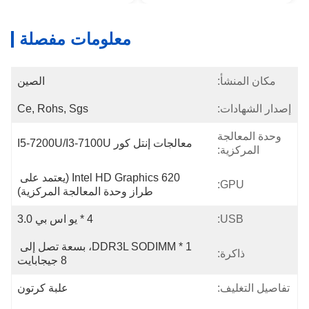
معلومات مفصلة
مكان المنشأ:
الصين
إصدار الشهادات:
Ce, Rohs, Sgs
وحدة المعالجة
معالجات إنتل كور I5-7200U/i3-7100U
المركزية:
Intel HD Graphics 620 (يعتمد على 
GPU:
طراز وحدة المعالجة المركزية)
USB:
4 * يو اس بي 3.0
1 * DDR3L SODIMM، بسعة تصل إلى 
ذاكرة:
8 جيجابايت
تفاصيل التغليف:
علبة كرتون