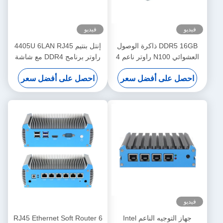
فيديو
فيديو
DDR5 16GB ذاكرة الوصول
إنتل بنتيم 4405U 6LAN RJ45
العشوائي N100 راوتر ناعم 4
راوتر برنامج DDR4 مع شاشة
LAN جدار الحماية ميني جهاز
عرض مزدوجة
احصل على أفضل سعر
احصل على أفضل سعر
جهاز كمبيوتر مع لينكس للمكتب
المنزلي
فيديو
جهاز التوجيه الناعم Intel
6 RJ45 Ethernet Soft Router