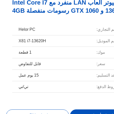
جهاز كمبيوتر ألعاب LAN منفرد مع Intel Core I7
مات منفصلة 4GB
م التجاري:
Helor PC
 الموديل:
X81 i7-13620H
موك:
1 قطعة
سعر:
قابل للتفاوض
 التسليم:
15 يوم عمل
ط الدفع:
تي/تي