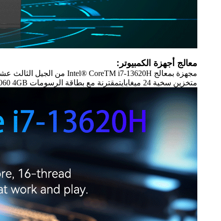
معالج أجهزة الكمبيوتر:
متخزين سخية 24 ميغابايتمقترنة مع بطاقة الرسومات Nvidia GTX 1060 4GB المنفصلة، هذه القوة المصغرة تقدم بصور مذهلة ولعب سلس.