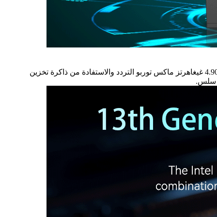
مجهزة بمعالج Intel® CoreTM i7-13620H من الجيل الثالث عشر يضم 10 نواة و 16 خيوط. تجربة سرعات سريعة مثل البرق تصل إلى 4.90 غيغاهرتز ماكس توربو التردد والاستفادة من ذاكرة تخزين