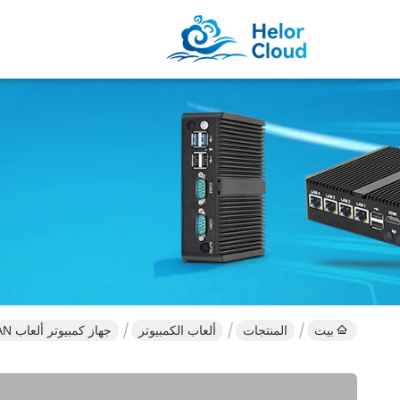
بيت
المنتجات
ألعاب الكمبيوتر
جهاز كمبيوتر ألعاب LAN منفرد مع Intel Core i7 13620H و GTX 1060 رسومات منفصلة 4GB