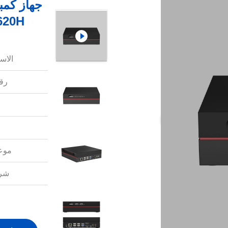
13620H و GTX 1060 رسو
الاس
رقم
موعد
شرو