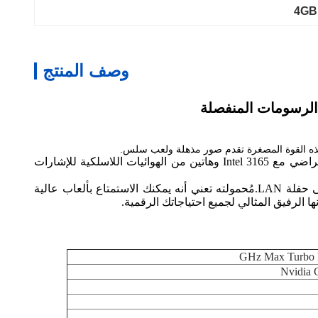
وصف المنتج
مع فتحة 1 * M. 2 ، يدعم مجموعة واسعة من المعايير اللاسلكية بما في ذلك 802.11B / G و 802.11B / G / NGAC. يأتي بشكل افتراضي مع Intel 3165 وهاتين من الهوائيات اللاسلكية للإشارات
جهاز الكمبيوتر المصغّر للعب الألعاب هو أداؤك للعب الألعاب والترفيه أثناء التنقل. خذها معك في الرحلات، إلى منزل صديق، أو إلى حفلة LAN.مُحمولته تعني أنه يمكنك الاستمتاع بألعاب عالية
ها الرفيق المثالي لجميع احتياجاتك الرقمية.