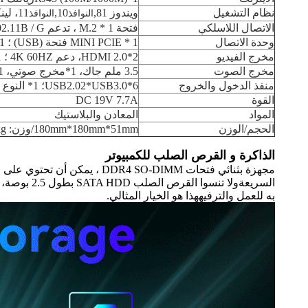
نظام التشغيل
ويندوز 81,
10,
11، لينكس، الخ
النوافذ
النوافذ
الاتصال اللاسلكي
فتحة 1 * M.2 ، تدعم 802.11B / G و 802.11B / G / NGAC ؛ افتراضي مع (Intel 3165) هوائيين لاسلكيين ؛ Bluetooth 4.0 2-in-1 WIFI & BT Combo
وحدة الاتصال
1 * MINI PCIE فتحة (USB) ؛ 1 * بطاقة SIM (دعم 4G / 5G وحدة)
مخرج الفيديو
2*HDMI 2.0، دعم 4K 60HZ ؛ 1 * Type-c ، دعم DP1.4, USB31، 5V 3A
مخرج الصوت
3.5 ملم جاك، 1*مخرج صوتي، 1*MIC؛ 2*HDMI
منفذ الدخول والخروج
6*USB2.02*USB3.0؛ 1* النوع C (USB3.1 5V) ؛ 1* RJ45 LAN ؛ 2* HDMI ؛ 1* DC ؛ 1* MIC ؛ 1* مخرج الصوت ؛ 1* زر التشغيل
القوة
DC 19V 7.7A
المواد
المعادن والبلاستيك
الحجم/الوزن
180mm*180mm*51mm/وزن: 0.8kg
الذاكرة و القرص الصلب للكمبيوتر
السريعةول
به للعمل والترفيههذا هو الخيار المثالي.