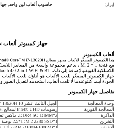
إبراز:
حاسوب ألعاب لين واحد
, 
جهاز كمب
جهاز كمبيوتر ألعاب LAN واحد مع Intel Core i7 13620H و GTX 1060 4GB الرسومات المنفصلة
ألعاب الكمبيوتر
هذا الكمبيوتر المصغّر للألعاب مجهز بمعالج Intel® CoreTM i7-13620H من الجيل الثالث عشر وبطاقة الرسومات المتفردة Nvidia GTX 1060 4GBهذه القوة المصغرة تقدم صور مذهلة ولعب سلس.
اللاسلكية القوية.
بالإضافة إلى ذلك، Bluetooth 4.0 2-in-1 WIFI & BT يجعل من السهل توصيل الأجهزة الطرفية المفضلة لديك.
الجودة أينما كنتوعندما لا تلعب ألعاب، استخدمه لتعديل الصور ومق
تفاصيل جهاز الكمبيوتر
وحدة المعالجة
الجيل الثالث عشر Intel® CoreTM i7-13620H 10 نواة 16 خيوط معالج، 4.90 GHz Max Turbo Frequency، 24 MB Cache
المعالجة الفورية
رسومات Intel® UHD لمعالج Intel® من الجيل الثالث عشر ، بطاقة رسومات منفصلة Nvidia GTX 1060 4GB
الذاكرة
2*DDR4 SO-DIMM، ماكس تصل إلى 64GB
التخزين
1*M.2 2280 SSD؛ 1*2.5 بوصة SATA HDD
الايثرنت
1*RJ45 (100M/1000M)ريالتك RT8111H