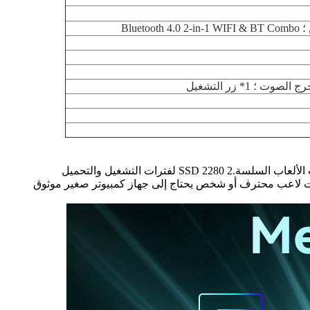
مجهزة بثنائي فتحات DDR4 SO-DIMM ، يمكن أن تحتوي على ما يصل إلى 64GB من الذاكرة ، مما يضمن تعدد المهام السلس وتجارب الألعاب السلسة.2 2280 SSD لفترات التشغيل والتحميل
لفات، والوسائط.سواء كنت لاعب محترف أو شخص يحتاج إلى جهاز كمبيوتر صغير موثوق