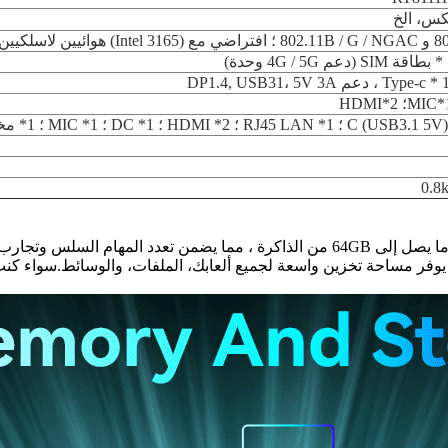
ا تنسوا القرص الصلب SATA HDD بطول 2.5 بوصة، يوفر مساحة تخزين واسعة لجميع ألعابك، الم