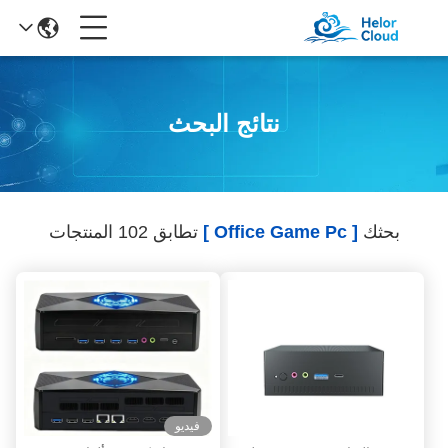
نتائج البحث
بحثك
[ Office Game Pc ]
تطابق 102 المنتجات
فيديو