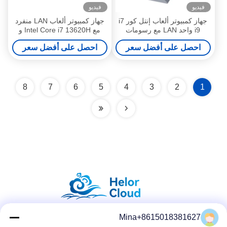
فيديو
فيديو
جهاز كمبيوتر ألعاب إنتل كور i7
جهاز كمبيوتر ألعاب LAN منفرد
i9 واحد LAN مع رسومات
مع Intel Core i7 13620H و
مخصصة ومروحة مزدوجة
GTX 1060 رسومات منفصلة
احصل على أفضل سعر
احصل على أفضل سعر
4GB
8
7
6
5
4
3
2
1
Mina+8615018381627