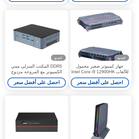
فيديو
فيديو
جهاز كمبيوتر صغير محمول
DDR5 المكتب المنزلي ميني
للألعاب Intel Core i9 12900HK
الكمبيوتر مع المروحة مزدوج
بسعة 12 جيجابايت مع شبكة
LAN 4 شاشة عرض 2 M.2
احصل على أفضل سعر
احصل على أفضل سعر
محلية مزدوجة ومنفذ HDMI
SSD سطح المكتب
مزدوج