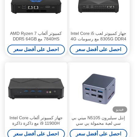
جهاز كمبيوتر لعب Intel Core i5
كمبيوتر ألعاب AMD Ryzen 7
8305G DDR4 مع رسومات 4G
7840HS مع DDR5 64GB
منفصلة
ذاكرة الوصول العشوائي LAN
احصل على أفضل سعر
احصل على أفضل سعر
مزدوج مروحة تبريد مزدوجة
فيديو
إنتل سيليرون N5105 ميني بي
جهاز كمبيوتر ألعاب Intel Core
سي لعبة محمولة بي سي
i9 11900H مع ذاكرة ذاكرة
LPDDR4x 16GB مع LAN واحد
DDR4 مزدوجة تصل إلى 64G و
احصل على أفضل سعر
احصل على أفضل سعر
HDMI مزدوج
Windows 10 Linux