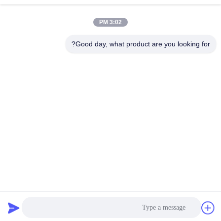
وسائل التواصل الاجتماعي
3:02 PM
Good day, what product are you looking for?
الاتصال السريع
تيل
86-132-6668-8862
بريد إلكتروني
sales07@helorcloud.com
عنوان
الطابق الثاني، رقم 3 مبنى المصنع، المنطقة الصناعية من بوكشيا،
مجتمع ليوي، شارع هنغغانغ، شنشن، غوانغدونغ، الصين
سياسة الخصوصية
|
خريطة الموقع
الصين جودة جيدة كمبيوتر صغير المورد.حقوق النشر © 2024-2026
Shenzhen Helor Cloud Computer Co., Ltd. . جميع الحقوقمحجوز.