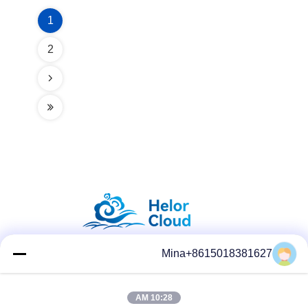
1
2
Mina+8615018381627
وسائل التواصل الاجتماعي
10:28 AM