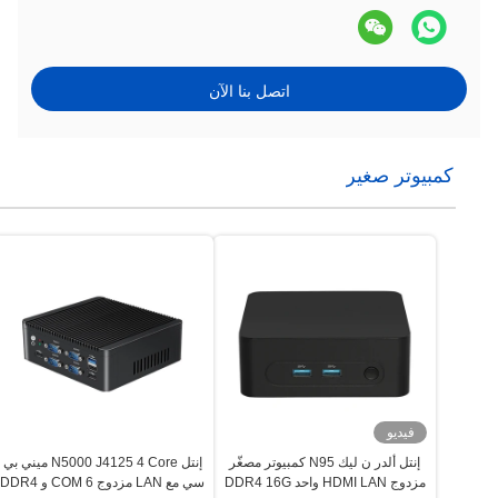
اتصل بنا الآن
كمبيوتر صغير
فيديو
إنتل ألدر ن ليك N95 كمبيوتر مصغّر
إنتل N5000 J4125 4 Core ميني بي
مزدوج HDMI LAN واحد DDR4 16G
سي مع LAN مزدوج 6 COM و DDR4