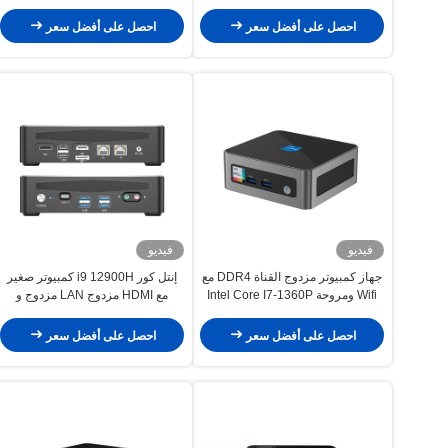
كمبيوتر محمول صغير
حتى 8G
احصل على أفضل سعر
احصل على أفضل سعر
فيديو
فيديو
جهاز كمبيوتر مزدوج القناة DDR4 مع
إنتل كور i9 12900H كمبيوتر صغير
Wifi ومروحة Intel Core I7-1360P
مع HDMI مزدوج LAN مزدوج و
المعالج
DDR4 64G
احصل على أفضل سعر
احصل على أفضل سعر