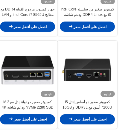
فيديو
فيديو
كمبيوتر صغير من سلسلة Intel Core
جهاز كمبيوتر مزدوج القناة DDR4 مع
i3 مع DDR4 Linux ودعم شاشة
معالج Intel Core i7 8565U و LAN
عرض مزدوجة
واحد
احصل على أفضل سعر
احصل على أفضل سعر
فيديو
فيديو
كمبيوتر صغير ذو أساس إنتل I5
كمبيوتر صغير ذو نواة إنتل مع M.2
7200U أسود مع DDR3L و 16GB
NVMe 2280 SSD ودعم شاشة 4K
ذاكرة الوصول العشوائي لشبكة LAN
HD
واحدة للمكتب
احصل على أفضل سعر
احصل على أفضل سعر