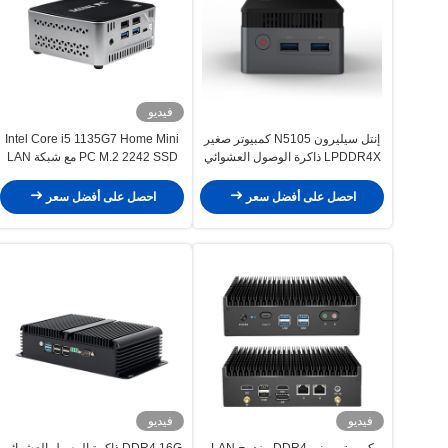
فيديو
إنتل سيليرون N5105 كمبيوتر صغير
Intel Core i5 1135G7 Home Mini
LPDDR4X ذاكرة الوصول العشوائي
PC M.2 2242 SSD مع شبكة LAN
8G مع فتحة TF ومروحة للمكتب
مزدوجة ومروحة
المنزلي
احصل على أفضل سعر
احصل على أفضل سعر
فيديو
فيديو
كمبيوتر ميني DDR4 مزدوج LAN
DDR4 16G ذاكرة الوصول العشوائي