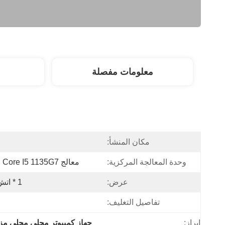
معلومات مفصلة
مكان المنشأ:
وحدة المعالجة المركزية:
معالج Intel Core I5 1135G7، رباعي النواة و8 خيوط
عرض:
1 * اتش دي ام اي، 1 * ميني دي بي
تفاصيل التغليف:
إبراز:
جهاز كمبيوتر محلي محلي مز