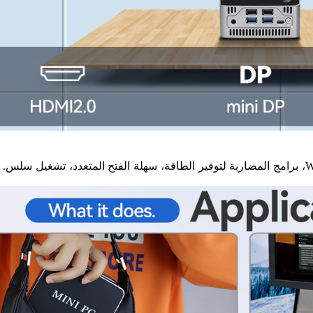
يمكنه تشغيل جميع أنواع برامج المكتب بسرعة WPS، CAD، PS، برامج المضاربة لتوفير الطاقة، سهلة