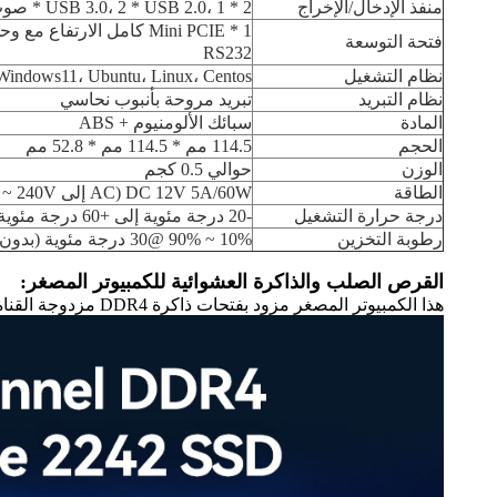
منفذ الإدخال/الإخراج
2 * USB 3.0، 2 * USB 2.0، 1 * صوت، 2 * LAN، 1 * Type-C (USB4)، 1 * DC، 1 * Mini DP، 1 * HDMI، 1 * زر الطاقة
فتحة التوسعة
RS232
نظام التشغيل
indows11، Ubuntu، Linux، Centos
نظام التبريد
تبريد مروحة بأنبوب نحاسي
المادة
سبائك الألومنيوم + ABS
الحجم
114.5 مم * 114.5 مم * 52.8 مم
الوزن
حوالي 0.5 كجم
الطاقة
DC 12V 5A/60W (AC إلى DC، 100 ~ 240V)
درجة حرارة التشغيل
-20 درجة مئوية إلى +60 درجة مئوية
رطوبة التخزين
10% ~ 90% @30 درجة مئوية (بدون تكثف)
القرص الصلب والذاكرة العشوائية للكمبيوتر المصغر:
هذا الكمبيوتر المصغر مزود بفتحات ذاكرة DDR4 مزدوجة القناة قابلة للتوسيع حتى 64 جيجابايت لنقل بيانات أسرع، وذاكرة M.2 NVMe 2242 SSD تقضي على التأخير وتنقل بسرعات عالية.