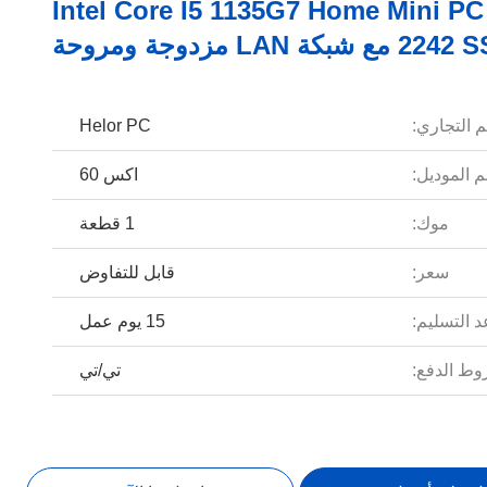
Intel Core I5 1135G7 Home Mini PC
مع شبكة LAN مزدوجة ومروحة
م التجاري:
Helor PC
 الموديل:
اكس 60
موك:
1 قطعة
سعر:
قابل للتفاوض
 التسليم:
15 يوم عمل
ط الدفع:
تي/تي