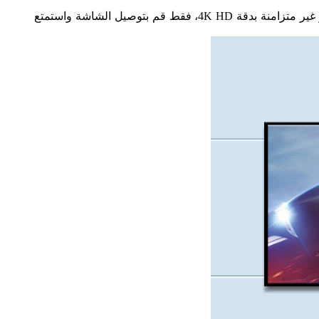
يأتي الكمبيوتر المصغر من الجيل الحادي عشر بواجهات 1 * HDMI 2.0 و 1 * mini DP، والتي تدعم إخراج شاشة مزدوجة متزامنة أو غير متزامنة بدقة 4K HD، فقط قم بتوصيل الشاشة واستمتع