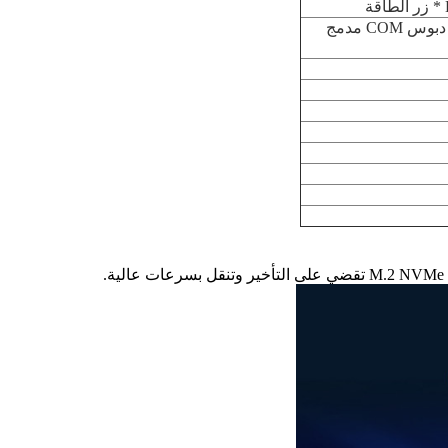
1 * Mini PCIE كامل الارتفاع مع وحدة WiFi/4G، هوائي مدمج 1 * قرص صلب SATA مقاس 2.5 بوصة، 1 * دبوس COM مدمج