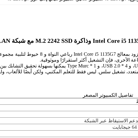
الكمبيوتر المصغر x60 هو كمبيوتر صناعي مدمج م
ة الأخرى، فإن التشغيل أكثر استقرارًا وموثوقية.
بالإضافة إلى ذلك، فإن واجهات 2 * Gigabit LAN، و 2 * USB 3.0، و 4
تفاصيل الكمبيوتر المصغر