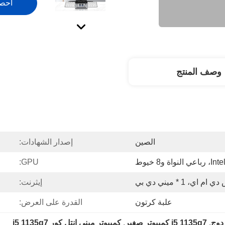
احص
وصف المنتج
الصين
إصدار الشهادات:
GPU:
إيثرنت:
علبة كرتون
القدرة على العرض:
دوج
, 
i5 1135g7 كمبيوتر صغير
, 
كمبيوتر ميني إنتل كور i5 1135g7