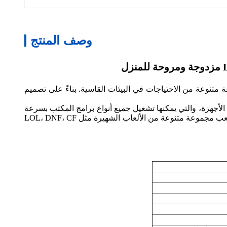
وصف المنتج
ع مروحة، مزود بمعالج Intel Core i5 1135G7 رباعي النواة و 8 خيوط لتلبية مجموعة متنوعة من الاحتياجات في البيئات القاسية. بناءً على تصميم
 * USB 2.0، و 1 * Type Murc يمكنها بسهولة تحقيق التشابك بين الأجهزة، والتي يمكنها تشغيل جميع أنواع برامج المكتب بسرعة
WPS، CAD، PS، برامج المضاربة لتوفير الطاقة، سهلة الفتح المتعدد، تشغيل سلس. ليس فقط للتعلم المكتبي، ولكن أيضًا للألعاب، ولعب مجموعة متنوعة من الألعاب الشهيرة مثل LOL، DNF، CF