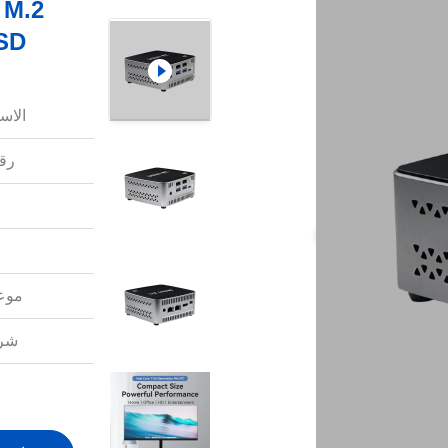
 M.2
2242 SSD 
الاس
رقم
موعد
شرو