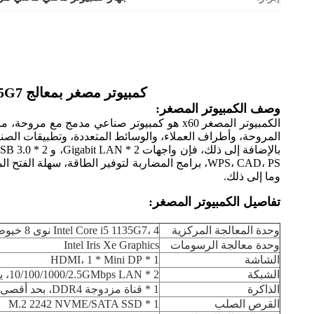
كمبيوتر مصغر بمعالج Intel Core i5 1135G7 وذاكرة M.2 2242 SSD مع شبكة LAN مزدوجة ومروحة للمنزل
وصف الكمبيوتر المصغر:
المروحة، وأطراف العملاء، والوسائط المتعددة، وتطبيقات الصناع
وما إلى ذلك.
تفاصيل الكمبيوتر المصغر:
وحدة المعالجة المركزية
Intel Core i5 1135G7، 4 نوى 8 خيوط
وحدة معالجة الرسومات
Intel Iris Xe Graphics
الشاشة
1 * HDMI، 1 * Mini DP
الشبكة
2 * 10/100/1000/2.5GMbps LAN، يدعم الاستيقاظ عبر الشبكة
الذاكرة
1 * قناة مزدوجة DDR4، بحد أقصى 64 جيجابايت
القرص الصلب
1 * M.2 2242 NVME/SATA SSD