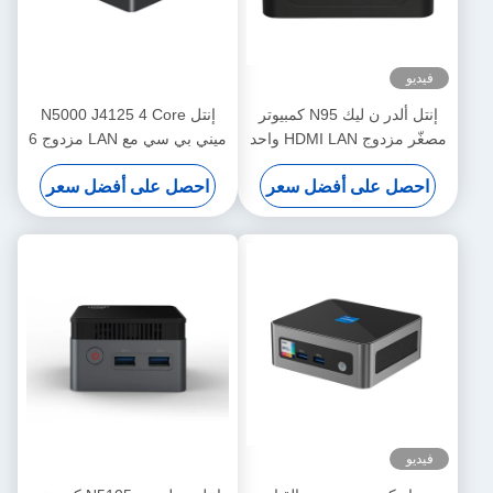
فيديو
إنتل ألدر ن ليك N95 كمبيوتر
إنتل N5000 J4125 4 Core
مصغّر مزدوج HDMI LAN واحد
ميني بي سي مع LAN مزدوج 6
DDR4 16G كمبيوتر محمول
COM و DDR4 حتى 8G
احصل على أفضل سعر
احصل على أفضل سعر
صغير
فيديو