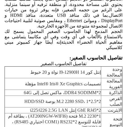
يحتوي على مساحة محدودة، أو منطقة ترفيه أو سينما منزلية.
على الرغم من حجمه الصغير، فإنه يوفر ثروة من خيارات
الاتصال.بما في ذلك منافذ USB متعددة، منافذ HDMI و
DisplayPort ، وموانئ Ethernet ، ومقابس صوتية لتلبية احتياجات
الاتصال لمجموعة متنوعة من الأجهزة الخارجية.
الحجم المدمج لهذا الحاسوب الصغير المحمول يسمح لك
بالاستمتاع بالألعاب في أي وقت وفي أي مكانبما يتماشى مع
مفاهيم الحياة الخضراء الحديثةإنه أيضًا جهاز كمبيوتر ميني
كلاسيكي
تفاصيل الحاسوب الصغير:
تفاصيل الحاسوب الصغير
وحدة
إنتل كور I9-12900H 14 نواة و 20 خيوط
المعالجة
المعالجة
تصميمات Intel® Iris® Xe Graphics مؤهلة
الفورية
الذاكرة
2*DDR4 SODIMM، ماكس تصل إلى 64G
القرص
2*M.2 2280 SSD، 1*2.5 بوصة HDD/SSD
الصلب
الايثرنت
2*GbE RJ45 إنتل i225/i226 2.5G LAN
1*M.2 2230 فتحة (AT200NGW-WIFI6) ، بطاقة أم
فتحة
قابلة للتوسع 2*RS232 (COM1 اختياري RS485) ،
التوسع