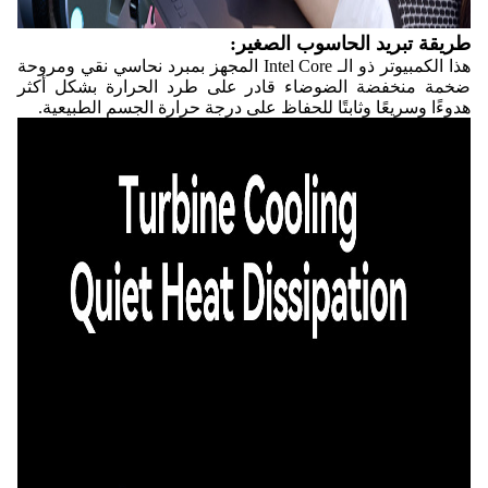
طريقة تبريد الحاسوب الصغير:
هذا الكمبيوتر ذو الـ Intel Core المجهز بمبرد نحاسي نقي ومروحة
ضخمة منخفضة الضوضاء قادر على طرد الحرارة بشكل أكثر
هدوءًا وسريعًا وثابتًا للحفاظ على درجة حرارة الجسم الطبيعية.