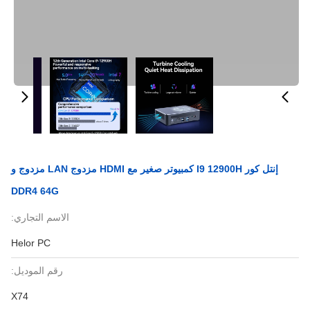
إنتل كور I9 12900H كمبيوتر صغير مع HDMI مزدوج LAN مزدوج و
DDR4 64G
الاسم التجاري:
Helor PC
رقم الموديل:
X74