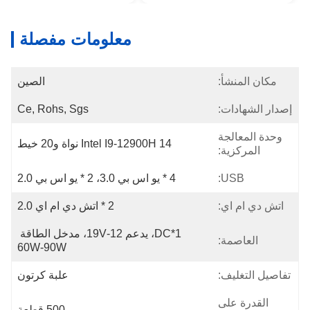
معلومات مفصلة
مكان المنشأ:
الصين
إصدار الشهادات:
Ce, Rohs, Sgs
وحدة المعالجة
Intel I9-12900H 14 نواة و20 خيط
المركزية:
USB:
4 * يو اس بي 3.0، 2 * يو اس بي 2.0
اتش دي ام اي:
2 * اتش دي ام اي 2.0
1*DC، يدعم 12-19V، مدخل الطاقة 
العاصمة:
60W-90W
تفاصيل التغليف:
علبة كرتون
القدرة على
500 قطعة