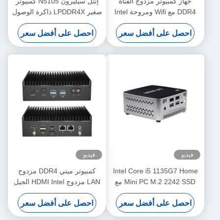
جهاز كمبيوتر مزدوج القناة
إنتل سيليرون N5105 كمبيوتر
DDR4 مع Wifi ومروحة Intel
صغير LPDDR4X ذاكرة الوصول
Core I7-1360P المعالج
العشوائي 8G مع فتحة TF
احصل على أفضل سعر
احصل على أفضل سعر
ومروحة للمكتب المنزلي
فيديو
فيديو
Intel Core i5 1135G7 Home
كمبيوتر ميني DDR4 مزدوج
Mini PC M.2 2242 SSD مع
LAN مزدوج HDMI Intel الجيل
شبكة LAN مزدوجة ومروحة
الثاني عشر Core i3 i5 i7
احصل على أفضل سعر
احصل على أفضل سعر
كمبيوتر ميني