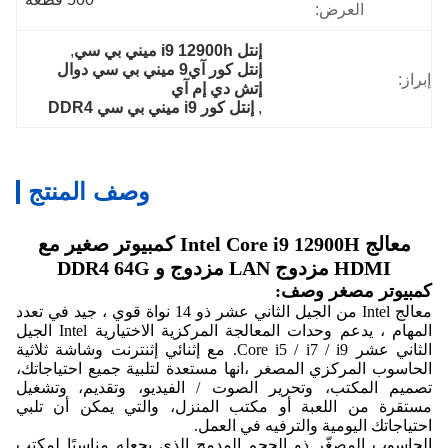
العرض:
إنتل i9 12900h ميني بي سي
, 
إنتل كور آي9 ميني بي سي دوال 
إبراز:
إتش دي إم آي
, 
إنتل كور i9 ميني بي سي DDR4
وصف المنتج
معالج Intel Core i9 12900H كمبيوتر صغير مع
HDMI مزدوج LAN مزدوج و DDR4 64G
كمبيوتر مصغر وصف:
معالج Intel من الجيل الثاني عشر ذو 14 نواة قوي ، جيد في تعدد
المهام ، يدعم وحدات المعالجة المركزية الاختيارية Intel الجيل
الثاني عشر Core i5 / i7 / i9. مع إثنائي إثنترنت وشاشة ثلاثية
الحاسوب المركزي المصغر ،انها مستعدة لتلبية جميع احتياجاتك،
تصميم المكتب، وتحرير الصوت / الفيديو، وتقديم، وتشغيل
مستقرة من اللعبة أو مكتب المنزل، والتي يمكن أن تلبي
احتياجاتك اليومية والترفيه في العمل.
الحاسوب المصغّر ذو الحجم المدمج الذي يجعله مناسبًا لمكتب