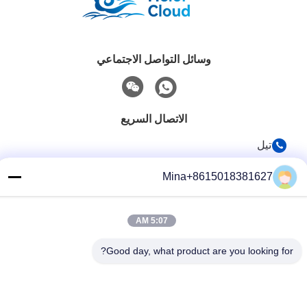
وسائل التواصل الاجتماعي
الاتصال السريع
تيل
86-132-6668-8862
Mina+8615018381627
بريد إلكتروني
sales07@helorcloud.com
5:07 AM
عنوان
Good day, what product are you looking for?
الطابق الثاني، رقم 3 مبنى المصنع، المنطقة الصناعية من بوكشيا،
مجتمع ليوي، شارع هنغغانغ، شنشن، غوانغدونغ، الصين