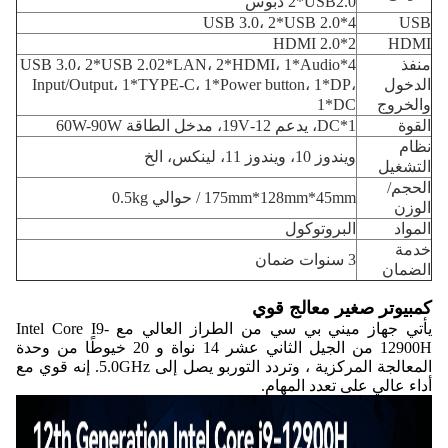
2*USB2.0 دبوس
4*USB 3.0، 2*USB 2.0
USB
2*HDMI 2.0
HDMI
منفذ
4*USB 3.0، 2*USB 2.02*LAN، 2*HDMI، 1*Audio
الدخول
Input/Output، 1*TYPE-C، 1*Power button، 1*DP،
والخروج
1*DC
القوة
1*DC، يدعم 12-19V، مدخل الطاقة 60W-90W
نظام
ويندوز 10، ويندوز 11، لينكس، الخ
التشغيل
الحجم/
175mm*128mm*45mm / حوالي 0.5kg
الوزن
المواد
البروتوكول
خدمة
3 سنوات ضمان
الضمان
كمبيوتر صغير معالج قوي
يأتي جهاز ميني بي سي من الطراز العالي مع Intel Core I9-
12900H من الجيل الثاني عشر 14 نواة و 20 خيوطًا من وحدة
المعالجة المركزية ، وتردد التوربو يصل إلى 5.0GHz. إنه قوي مع
أداء عالي على تعدد المهام.