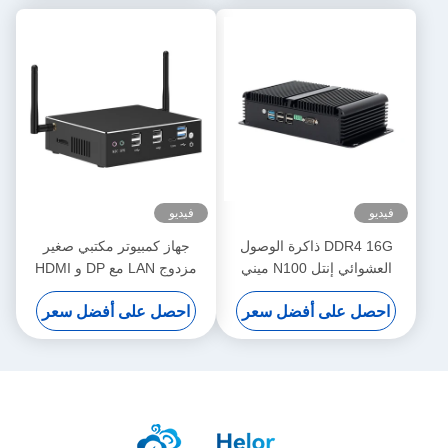
فيديو
فيديو
DDR4 16G ذاكرة الوصول
جهاز كمبيوتر مكتبي صغير
العشوائي إنتل N100 ميني
مزدوج LAN مع DP و HDMI
كمبيوتر صناعي بدون مروحة 4
معالج Intel Core Series
احصل على أفضل سعر
احصل على أفضل سعر
LAN مزدوج كوم لينكس مع واي
فاي