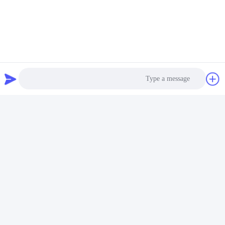
DDR4 16G كمبيوتر محمول
COM و DDR4 حتى 8G
احصل على أفضل سعر
احصل على أفضل سعر
صغير
Photo
فيديو
فيديو
Video Call
جهاز كمبيوتر مزدوج القناة
إنتل كور i9 12900H كمبيوتر
DDR4 مع Wifi ومروحة Intel
صغير مع HDMI مزدوج LAN
Audio Call
Core I7-1360P المعالج
مزدوج و DDR4 64G
احصل على أفضل سعر
احصل على أفضل سعر