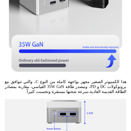
هذا الكمبيوتر الصغير مجهز بواجهة كاملة من النوع C، والتي تتوافق مع
بروتوكولات DC و PD، ومصدر طاقة 35W GaN القياسي، مقارنة بمصادر
الطاقة القديمة العادية،سرعة شحنها مستقرة وتحسنت كثيراً.