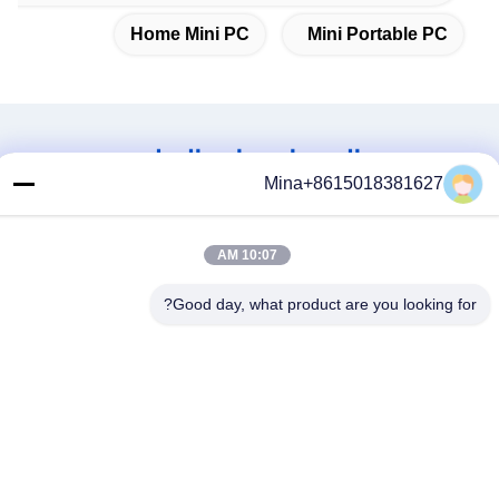
Home Mini PC
Mini Portable PC
المنتجات ذات الصلة
Mina+8615018381627
10:07 AM
Good day, what product are you looking for?
فيديو
إنتل ألدر ن ليك N95 كمبيوتر
إنتل N5000 J4125 4 Core
مصغّر مزدوج HDMI LAN واحد
ميني بي سي مع LAN مزدوج 6