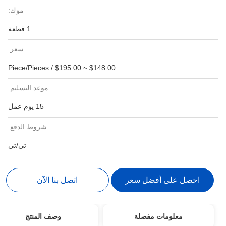
موك:
1 قطعة
سعر:
$148.00 ~ $195.00 / Piece/Pieces
موعد التسليم:
15 يوم عمل
شروط الدفع:
تي/تي
احصل على أفضل سعر
اتصل بنا الآن
معلومات مفصلة
وصف المنتج