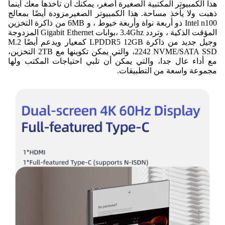
هذا الكمبيوتر المكتبية الصغيرة أصغر، يمكنك أن تأخذها معك أينما
ذهبت ولا يأخذ مساحة. هذا الكمبيوتر الصغير
مزودة أيضًا بمعالج
Intel n100 ذو أربعة نواة وأربعة خيوط ، و 6MB من ذاكرة التخزين
المؤقت الذكية ، وتردد 3.4Ghz ،بوابات Gigabit Ethernet المزدوجة
وجيل جديد من ذاكرة LPDDR5 12GB كمعيار ويدعم أيضًا M.2
2242 NVME/SATA SSD، والتي يمكن تكوينها مع 2TB التخزين،
مع أداء عال جدا، والتي يمكن أن تلبي احتياجات المكتب ولها
مجموعة واسعة من التطبيقات.