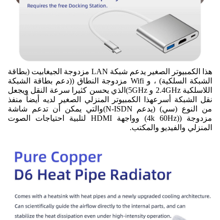
هذا الكمبيوتر الصغير يدعم شبكة LAN مزدوجة الجيغابيت (بطاقة
الشبكة السلكية) ، و Wifi مزدوجة النطاق ((دعم بطاقة الشبكة
اللاسلكية 2.4GHz و 5GHz)الذي يحسن كثيرا سرعة النقل ويجعل
نقل الشبكة أسرعهذا الكمبيوتر المنزلي الصغير لديه أيضاً منفذ
من النوع (سي) (يدعم N-ISDN)والتي يمكن أن تدعم شاشة
مزدوجة ((4k 60Hz) وواجهة HDMI لتلبية احتياجات الصوت
المنزلي والفيديو والمكتب.