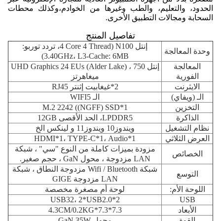
الحدود، والتعليم، والطب وغيرها من الخوادم،وكذلك محطات
السحابة ومجالات التطبيق الأخرى.
تفاصيل المنتج
إنتل N100 (4 Core 4 Thread، تردد توربو:
وحدة المعالجة
3.40GHz، L3-Cache: 6MB)
المعالجة
إنتل UHD Graphics 24 EUs (Alder Lake) ، 750
الفورية
ميغاهرتز
الايثرنت
2*غيغابيت إثنتر RJ45
الـ (ويفاي)
الـ WIFI5
التخزين
1*M.2 2242 ((NGFF) SSD
الذاكرة
LPDDR5، الحد الأقصى 12GB
نظام التشغيل
ويندوز10 ويندوز11 و لينكس الخ
العرض الثلاثي
HDMI*1، TYPE-C*1، Audio*1
مزودة بميزات كاملة من النوع "سي" ، شبكة
الخصائص
LAN مزدوجة ، محول GaN ، حجم صغير.
شبكة Wifi / Bluetooth مزدوجة النطاق ، شبكة
التوسع
LAN مزدوجة GIGE
اللوحة الأم:
لوحة أم مصغرة مخصصة
2*USB32، 2*USB2.0
USB
الأبعاد
7.3*7.3*4.3CM/0.2KG
القوة
محول GaN 35W