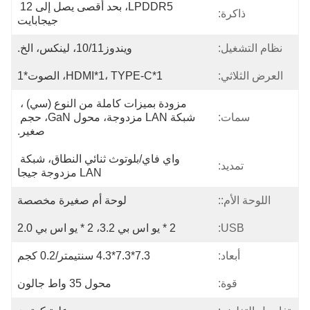
LPDDR5، بحد أقصى يصل إلى 12 
ذاكرة:
جيجابايت
نظام التشغيل:
ويندوز10/11، لينكس، الخ.
العرض الثلاثي:
HDMI*1، TYPE-C*1، الصوت*1
مزودة بميزات كاملة من النوع (سي) ، 
سمات:
شبكة LAN مزدوجة، محول GaN، حجم 
صغير.
واي فاي/بلوتوث ثنائي النطاق، شبكة 
تمديد:
LAN مزدوجة جيجا
اللوحة الأم::
لوحة أم صغيرة مخصصة
USB:
2 * يو اس بي 3.2، 2 * يو اس بي 2.0
أبعاد:
7.3*7.3*4.3 سنتيمتر/0.2 كجم
قوة:
محول 35 واط جالون