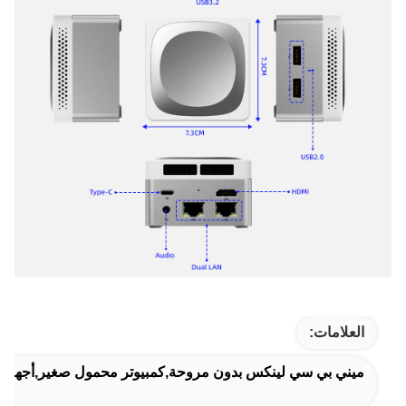
العلامات:
ميني بي سي لينكس بدون مروحة,كمبيوتر محمول صغير,أجهزة ال