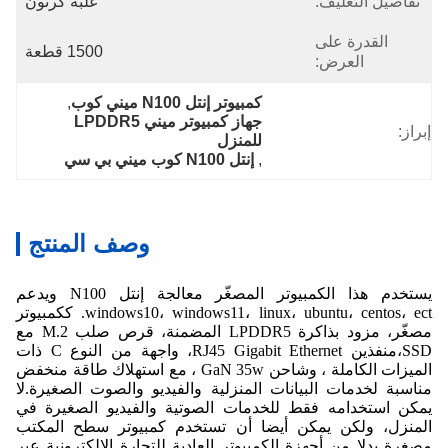
تفاصيل التغليف:
علبة كرتون
القدرة على
1500 قطعة
العرض:
كمبيوتر إنتل N100 ميني كوب
, 
جهاز كمبيوتر ميني LPDDR5 
إبراز:
للمنزل
, 
إنتل N100 كوب ميني بي سي
وصف المنتج
يستخدم هذا الكمبيوتر المصغّر معالجة إنتل N100 ويدعم
windows10، windows11، linux، ubuntu، centos، ect. ككمبيوتر
مصغّر، مزود بذاكرة LPDDR5 المضمنة، قرص صلب M.2 مع
SSD،منفذين RJ45 Gigabit Ethernet، واجهة من النوع C ذات
الميزات الكاملة ، وشاحن GaN 35w ، مع استهلاك طاقة منخفض
مناسبة لخدمات البيانات المنزلية والفيديو والصوت الصغيرة.لا
يمكن استخدامه فقط للخدمات الصوتية والفيديو الصغيرة في
المنزل، ولكن يمكن أيضا أن تستخدم كمبيوتر سطح المكتب
مصغرة بدلا من أجهزة الكمبيوتر العادية للتجارة الإلكترونية عبر