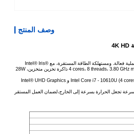
وصف المنتج
هذا الحاسوب الصغير مجهز بمجموعة من المعالجات بما في ذلك Intel Core i5-7267U و i5-8259U و i7-10610U.28W TDP) يوفر عملية فعالة. ومستهلكة الطاقة المستقرة، مع Intel® Iris®
Plus Graphics 650 لمهمات الرسومات الخفيفة. لمزيد من المهام أو ألعاب الإنترنت الشائعة، Intel Core i5 - 8259U (4 cores، 8 threads، 3.80 GHz max turbo,6MB ذاكرة تخزين متخزين، 28W
بالنسبة للبرمجيات المهنية أو ألعاب 3A ، فإن الحاسوب المصغر مع Intel Core i7 - 10610U (4 cores ، 8 threads ، 4.90 GHz max turbo ، 8MB cache ، 15W TDP) و Intel® UHD Graphics
رعة تجعل الحرارة بسرعة إلى الخارج،لضمان العمل المستقر