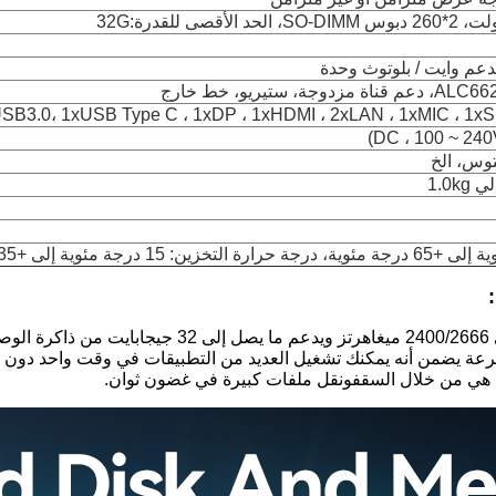
SB3.0، 1xUSB Type C ، 1xDP ، 1xHDMI ، 2xLAN ، 1xMIC ، 1xS
يحتوي على ذاكرة DDR4 مزدوجة القنوات مع ترددات تصل إل
السرعة يضمن أنه يمكنك تشغيل العديد من التطبيقات في وقت واحد دون 