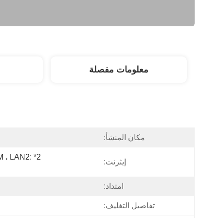
معلومات مفصلة
مكان المنشأ:
M ، LAN2: 
إيثرنت:
امتداد:
تفاصيل التغليف: