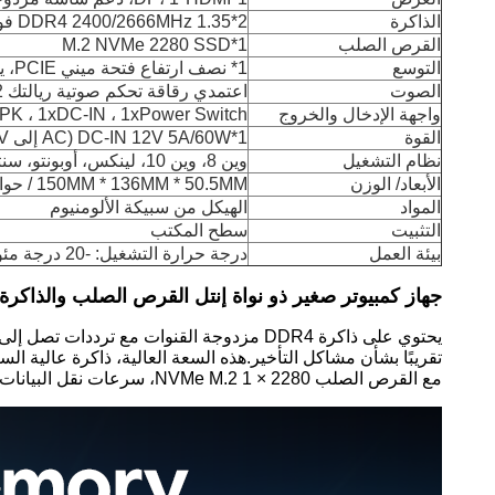
الذاكرة
2*DDR4 2400/2666MHz 1.35 فولت، 2*260 دبوس SO-DIMM، الحد الأقصى للقدرة:32G
القرص الصلب
1*M.2 NVMe 2280 SSD
التوسع
1* نصف ارتفاع فتحة ميني PCIE، يدعم وايت / بلوتوث وحدة
الصوت
اعتمدي رقاقة تحكم صوتية ريالتك ALC662، دعم قناة مزدوجة، ستيريو، خط خارج
واجهة الإدخال والخروج
PK ، 1xDC-IN ، 1xPower Switch
القوة
1*DC-IN 12V 5A/60W (AC إلى DC ، 100 ~ 240V)
نظام التشغيل
وين 8، وين 10، لينكس، أوبونتو، سنتوس، الخ
الأبعاد/ الوزن
150MM * 136MM * 50.5MM / حوالي 1.0kg
المواد
الهيكل من سبيكة الألومنيوم
التثبيت
سطح المكتب
بيئة العمل
درجة حرارة التشغيل: -20 درجة مئوية إلى +65 درجة مئوية، درجة حرارة التخزين: 15 درجة مئوية إلى +35 درجة مئوية، الرطوبة النسبية: 5٪ ~ 95٪ (غير مكثفة)
جهاز كمبيوتر صغير ذو نواة إنتل القرص الصلب والذاكرة:
تقريبًا بشأن مشاكل التأخير.هذه السعة العالية، ذاكرة عالية 
مع القرص الصلب NVMe M.2 1 × 2280، سرعات نقل البيانات هي من خلال السقفونقل ملفات كبيرة في غضون ثوان.