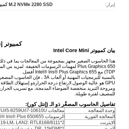
إبراز:
M.2 NVMe 2280 SSD كمبيوتر صغير
كمبيوتر إنتل كوري ص
بيان كمبيوتر Intel Core Mini
TDP) مع Intel® Iris® Plus Graphics 655 أفضل.
GPU هو عالية الوصول.لارتفاع درجة الحرارةو إستهلاك الطاقة
ومروحة التبريد منخفضة الضوضاء المدمجة، مع تسريب الحرار
للمضيف لفترة طويلة.
تفاصيل الحاسوب المصغّر ذو الـ (إنتل كور):
وحدة المعالجة
معالجات Intel Core I5-7267U/i5-8259U/i7-10610U
المعالجة الفورية
الرسومات Intel® Iris® Plus 650/655، الرسومات Intel® UHD
الايثرنت
2*LAN (10/100/1000) ، LAN1: Intel I219-LM، LAN2: RTL8168/8111
العرض
1*DP، 1*HDMI، دعم شاشة مزدوجة عرض متزامن أو غير متزامن