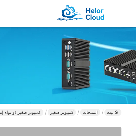
بيت
المنتجات
كمبيوتر صغير
كمبيوتر صغير ذو نواة إنتل مع M.2 NVMe 2280 SSD ودع