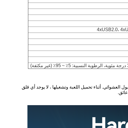
4xUSB2.0، 4xU
ى 2400/2666 ميغاهرتز ويدعم ما يصل إلى 32 جيجابايت من ذاكرة الوصول العشوائي. أثناء تحميل اللعبة وتشغيلها ، لا يوجد أي قلق
عائق.