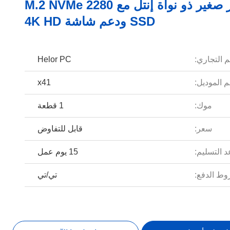
كمبيوتر صغير ذو نواة إنتل مع M.2 NVMe 2280
SSD ودعم شاشة 4K HD
م التجاري:
Helor PC
 الموديل:
x41
موك:
1 قطعة
سعر:
قابل للتفاوض
 التسليم:
15 يوم عمل
ط الدفع:
تي/تي