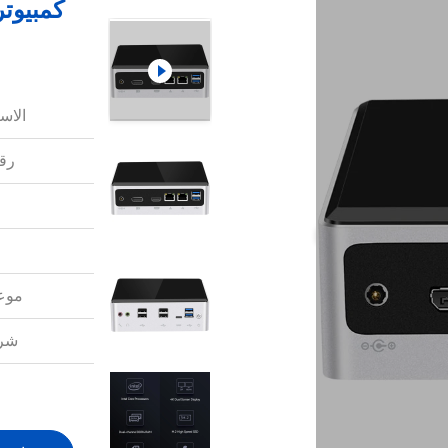
الاس
رقم
موعد
شرو