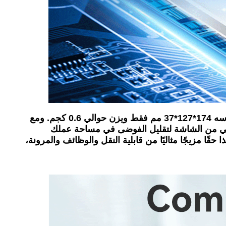
شاهد جهاز الكمبيوتر المصغر الاستثنائي الخاص بنا الذي يجمع بين القوة في شكل صغير ومدمج بشكل ملحوظ. يبلغ قياسه 174*127*37 مم فقط ويزن حوالي 0.6 كجم. ومع
على الجزء الخلفي من الشاشة لتقليل الفوضى في مساحة عملك
ًا مزيجًا مثاليًا من قابلية النقل والوظائف والمرونة،