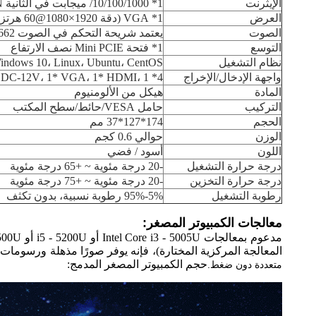
الإيثرنت
1* 10/100/1000/ ميجابت في الثانية Realtek 8111F LAN، يدعم الاستيقاظ عبر LAN
العرض
1* VGA (دقة 1920×1080@60 هرتز)، 1* HDMI (دقة 3280×2000@60 هرتز)، يدعم العرض المتزامن وغير المتزامن
الصوت
يعتمد شريحة التحكم في الصوت Realtek ALC662، يدعم القناة المزدوجة، ستيريو، مخرج خط
التوسع
1* فتحة Mini PCIE نصف الارتفاع
نظام التشغيل
، Windows 10، Linux، Ubuntu، CentOS
واجهة الإدخال/الإخراج
4* USB3.0، 2* USB2.0، 1* SPK، 1* MIC، 1* LAN، 1* DC-12V، 1* VGA، 1* HDMI، 1* مفتاح الطاقة
المادة
هيكل من الألومنيوم
التركيب
حامل VESA/حائط/سطح المكتب
الحجم
174*127*37 مم
الوزن
حوالي 0.6 كجم
اللون
أسود / فضي
درجة حرارة التشغيل
-20 درجة مئوية ~ +65 درجة مئوية
درجة حرارة التخزين
-20 درجة مئوية ~ +75 درجة مئوية
رطوبة التشغيل
5%-95% رطوبة نسبية، بدون تكثف
معالجات الكمبيوتر المصغر:
المعالجة المركزية المختارة)، فإنه يوفر صورًا مذهلة ورسومات
حجم الكمبيوتر المصغر المدمج:
متعددة دون ضغط.