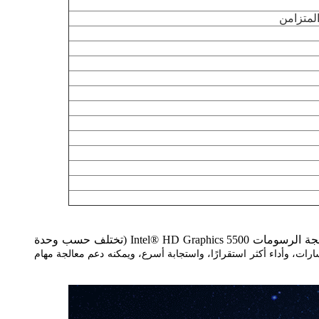
مدعوم بمعالجات Intel Core i3 - 5005U أو i5 - 5200U أو i7 - 5500U، فإنه يوفر مزيجًا سلسًا من الأداء والكفاءة. ومقترنًا بوحدة معالجة الرسومات Intel® HD Graphics 5500 (تختلف حسب وحدة
النواة رباعي المسارات، وأداء أكثر استقرارًا، واستجابة أسرع، ويمكنه دعم معالجة مهام