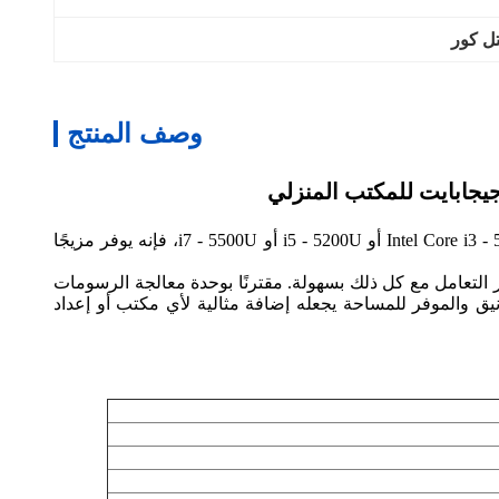
ل كور
وصف المنتج
نقدم لكم جهاز الكمبيوتر المصغر الرائع الخاص بنا، وهو جهاز قوي مدمج سيغير تجربة الحوسبة الخاصة بك. مدعوم بمعالجات Intel Core i3 - 5005U أو i5 - 5200U أو i7 - 5500U، فإنه يوفر مزيجًا
ر التعامل مع كل ذلك بسهولة. مقترنًا بوحدة معالجة الرسومات
يمه الأنيق والموفر للمساحة يجعله إضافة مثالية لأي مكتب أو إعداد