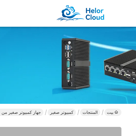
بيت
المنتجات
كمبيوتر صغير
جهاز كمبيوتر صغير من سلسلة Intel Core مع ذاكرة DDR3L قناة واحدة تصل 