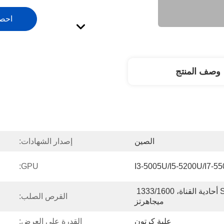
احص
وصف المنتج
الصين
إصدار الشهادات:
GPU:
قناة SODIMM DDR3L أحادية القناة، 1333/1600 
القرص الصلب:
ميجاهرتز
علبة كرتون
القدرة على العرض: