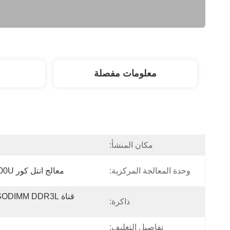
معلومات مفصلة
مكان المنشأ:
وحدة المعالجة المركزية:
معالج انتل كور I3-5005U/i5-5200U/i7-5500U
ذاكرة:
تفاصيل التغليف: