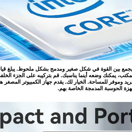
نوعة لحامل VESA/الحائط/سطح المكتب، يمكنك وضعه أينما يناسبك. قم بتركيبه 
وموفر للمساحة. الخيار لك. يقدم جهاز الكمبيوتر المصغر هذا حق
 أجهزة الحوسبة المدمجة الخاصة بهم.