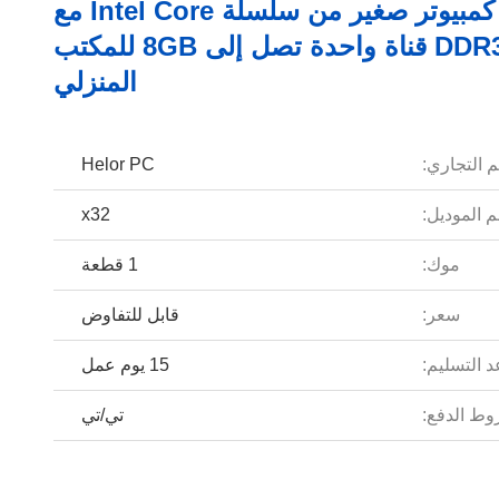
جهاز كمبيوتر صغير من سلسلة Intel Core مع
ذاكرة DDR3L قناة واحدة تصل إلى 8GB للمكتب
المنزلي
م التجاري:
Helor PC
 الموديل:
x32
موك:
1 قطعة
سعر:
قابل للتفاوض
 التسليم:
15 يوم عمل
ط الدفع:
تي/تي