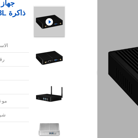
الاس
رقم
موعد
شرو