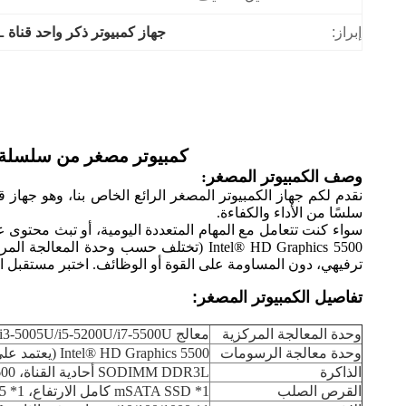
إبراز:
جهاز كمبيوتر ذكر واحد قناة DDR3L
كمبيوتر مصغر من سلسلة Intel Core مع ذاكرة DDR3L أحادية القناة تصل إلى 8 جيجابايت للمكتب المن
وصف الكمبيوتر المصغر:
سلسًا من الأداء والكفاءة.
سواء كنت تتعامل مع المهام المتعددة اليومية، أو تبث محتوى ع
Intel® HD Graphics 5500 (تختلف حسب وح
ترفيهي، دون المساومة على القوة أو الوظائف. اختبر مستقبل ال
تفاصيل الكمبيوتر المصغر:
وحدة المعالجة المركزية
معالج Intel Core i3-5005U/i5-5200U/i7-5500U
وحدة معالجة الرسومات
Intel® HD Graphics 5500 (يعتمد على وحدة المعالجة المركزية)
الذاكرة
SODIMM DDR3L أحادية القناة، 1333/1600 ميجاهرتز، تصل إلى 8 جيجابايت
القرص الصلب
1* mSATA SSD كامل الارتفاع، 1* 2.5 بوصة SATA HDD/SSD