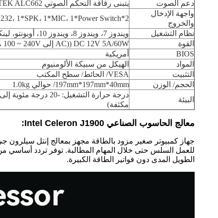
دعم الصوت
يتبنى رقاقة التحكم الصوتي REALTEK ALC662 ، يدعم القناة الثنائية والصوت الستيريو ، ويمتلك خط خارج.
واجهة الإدخال
2*USB30، 4*USB2.01*2.5G LAN، 1*VGA، 1*DC-IN، 1*COM RS232، 1*SPK، 1*MIC، 1*Power Switch
والخروج
نظام التشغيل
ويندوز 7، ويندوز 8، ويندوز 10، أوبونتو، لينكس، CentOS، الخ
القوة
DC 12V 5A/60W ((AC إلى DC، 100 ~ 240V)
BIOS
أمريكية
المواد
الهيكل من سبيكة الألومنيوم
التثبيت
VESA/ الحائط/ سطح المكتب
الحجم/ الوزن
197mm*197mm*40mm/ حوالي 1.0kg
البيئة
مكثفة)
معالج الحاسوب الصناعي Intel Celeron J1900:
الطويل المدى دون فواتير الطاقة الكبيرة.