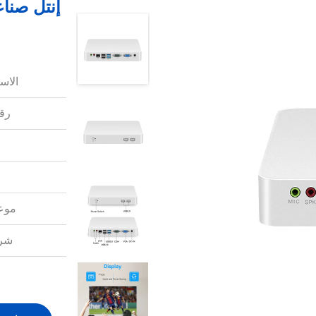
الاس
رقم
موعد
شرو