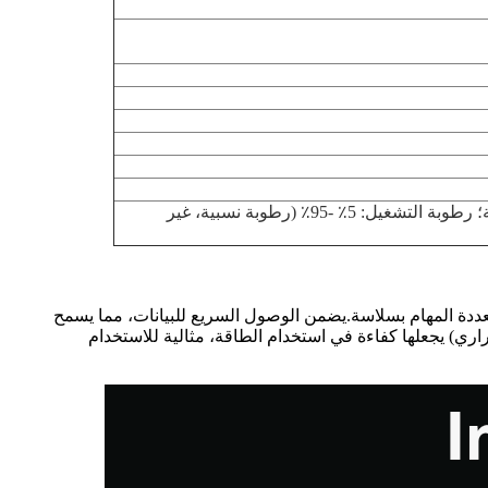
درجة حرارة التشغيل: -20 درجة مئوية إلى +65 درجة مئوية؛ درجة حرارة التخزين: 15 درجة مئوية - 35 درجة مئوية؛ رطوبة التشغيل: 5٪ -95٪ (رطوبة نسبية، غير
4 نواة و 4 خيوط، هذا المدهش الصغير يوفر قدرات متعددة المهام بسلاسة.يضمن الوصول السريع للبيانات، مما يسمح
دد أساسي من 2.0 جيگاهرتز أساسا موثوق به للأداء،و 10W TDP (طاقة التصميم الحراري) يجعلها كفاءة في استخدام الطاقة، مثالية للاستخدام