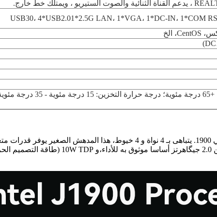
جهاز كمبيوتر صغير مزود بالطاقة مجهز بمعالج إنتل سيلرون جي 1900. يتباهى بـ 
للعمل السلس حتى خلال المهام المطالبة. توفر تر