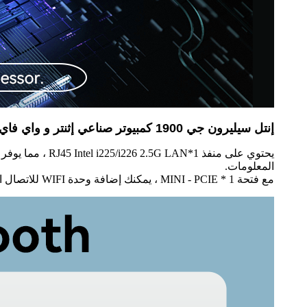
إنتل سيليرون جي 1900 كمبيوتر صناعي إثنتر و واي فاي
المعلومات.
مع فتحة 1 * MINI - PCIE ، يمكنك إضافة وحدة WIFI للاتصال اللاسلكي أو وحدات 3G / 4G للاتصال المحمول.