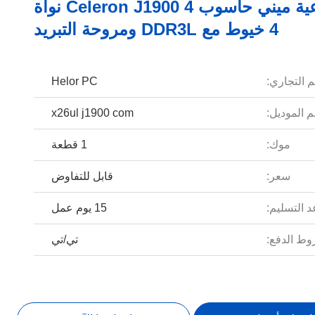
إنتل صناعية ميني حاسوب Celeron J1900 4 نواة
4 خيوط مع DDR3L ومروحة التبريد
م التجاري:
Helor PC
 الموديل:
x26ul j1900 com
موك:
1 قطعة
سعر:
قابل للتفاوض
 التسليم:
15 يوم عمل
ط الدفع:
تي/تي