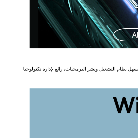
ي على منفذ 1*RJ45 Intel i225/i226 2.5G LAN ، مما يوفر سرعات شبكة فائقة السرعة لمهمات البيانات الثقيلة.بينما PXE Boot يسهل نظام التشغيل ونشر البرمجيات، رائع لإدارة تكنولوجيا