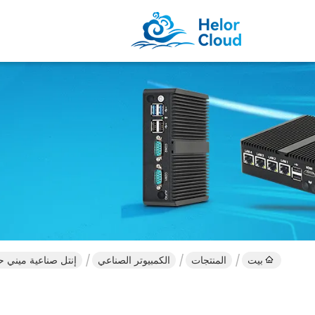
بيت
المنتجات
الكمبيوتر الصناعي
إنتل صناعية ميني حاسوب Celeron J1900 4 نواة 4 خيوط مع 