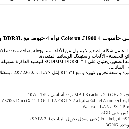
اة 4 خيوط مع DDR3L ومروحة التبريد
مقترنة مع القرص ال