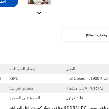
احص
وصف المنتج
الصين
إصدار الشهادات:
2
GPU:
Intel Celeron J1900 4 Co
1*RS232 COM PORT
منفذ يو اس بي:
علبة كرتون
القدرة على العرض:
, 
DDR3L PC الصناعي
, 
جهاز كمبيوتر إنتل الصناعي