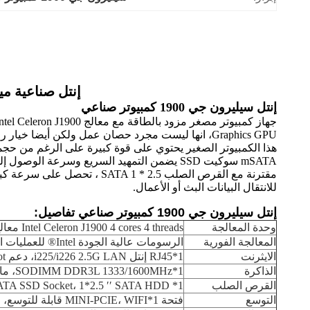
إنتل صناعية ميني حاسوب Celeron J1900 4 نو
إنتل سيليرون جي 1900 كمبيوتر صناعي
Graphics GPU، انها ليست مجرد حصان عمل ولكن أيضا خيار رائع للخفيفة - الألعاب واستهلاك الوسائط المتعددة.
mSATA سوكيت SSD يضمن التمهيد السريع وسرعة الوصول إلى البيانات.
للانتقال البيانات البث أو الأعمال.
إنتل سيليرون جي 1900 كمبيوتر صناعي تفاصيل:
وحدة المعالجة
Intel Celeron J1900 4 cores 4 threads معالج ، 2 MB L3 cache ، 2.0 GHz تردد أساسي ، 10W TDP
المعالجة الفورية
الرسومات عالية الجودة Intel® للعمليات المعالجة Intel Atom® سلسلة Z3700، DirectX 11.1.OCL 12، OGL 3.2
الايثرنت
1*RJ45 إنتل i225/i226 2.5G LAN، دعم Wake-on LAN، PXE Boot
الذاكرة
1*SODIMM DDR3L 1333/1600MHz، ماكس حتى 8GB
القرص الصلب
1* Full height mSATA SSD Socket، 1*2.5 ′′ SATA HDD (حتى معدل تحويل البيانات SATA 2.0)
التوسع
فتحة 1*MINI-PCIE، WIFI قابلة للتوسع، وحدة 3G/4G