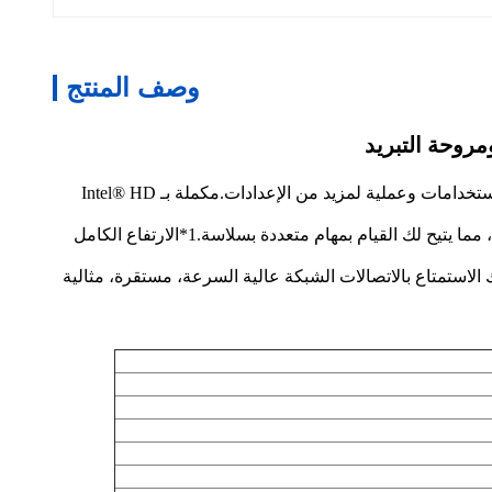
وصف المنتج
جهاز كمبيوتر مصغر مزود بالطاقة مع معالج Intel Celeron J1900. عامل شكله الصغير لا يتنازل عن الأداء ، مما يجعله إضافة متعددة الاستخدامات وعملية لمزيد من الإعدادات.مكملة بـ Intel® HD
هذا الكمبيوتر الصغير يحتوي على قوة كبيرة على الرغم من حجمه الصغير. يحتوي على 1 * SODIMM DDR3L لتوسيع الذاكرة بسهولة ، مما يتيح لك القيام بمهام متعددة بسلاسة.1*الارتفاع الكامل
صلب SATA 1 * 2.5 ، تحصل على سرعة كبيرة و سعة تخزين كبيرة.و مع 1*RJ45 إنتل i225/i226 2.5G LAN، يمكنك الاستمتاع بالاتصالات الشبكة عالية السرعة، مستقرة، مثالية