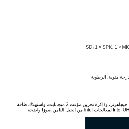
USB3.0، 2 × USB2.0، 2 × LAN، 1 ×  × فتحة SD، 1 × SPK، 1 × MIC، 1 × DC، 1
رارة التشغيل: -20 درجة مئوية إلى +60 درجة مئوية، درجة حرارة التخزين: -30 درجة مئوية إلى +70 درجة مئوية، الرطوبة
يحتوي الكمبيوتر الصناعي المصغر على معالج Intel Pentium Gold 5405U. يحتوي على نواتين، و 4 خيوط معالجة، وتردد أساسي 2.30 جيجاهرتز، وذاكرة تخزين مؤقت 2 ميجابايت، واستهلاك طاقة