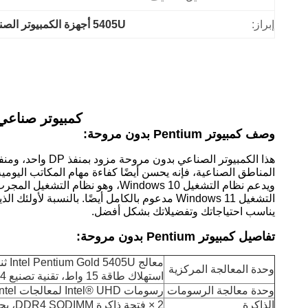
إبراز:
5405U أجهزة الكمبيوتر الصناعية بدون مروحة
كمبيوتر صناعي بدون مروحة tium 5405U
وصف كمبيوتر Pentium بدون مروحة:
المناطق الصناعية، فإنه يحسن أيضًا كفاءة مهام المكاتب اليومي
ويدعم نظام التشغيل Windows 10،
يناسب احتياجاتك وتفضيلاتك بشكل أفضل.
تفاصيل كمبيوتر Pentium بدون مروحة:
وحدة المعالجة المركزية
استهلاك طاقة 15 واط، تقنية تصنيع 14 نانومتر
وحدة معالجة الرسومات
رسومات Intel® UHD لمعالجات Intel® من الجيل الثامن
الذاكرة
2 × فتحة ذاكرة DDR4 SODIMM، بحد أقصى 32 جيجابايت