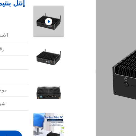
الاس
رقم
موعد
شرو