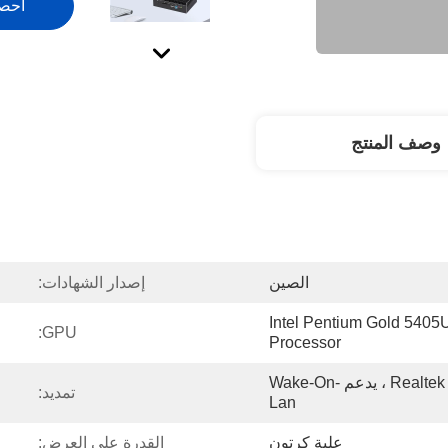
احص
وصف المنتج
الصين
إصدار الشهادات:
Intel Pentium Gold 5405U
GPU:
Processor
2*Realtek 8111H ، 1000/MBPS ، يدعم Wake-On-
تمديد:
Lan
علبة كرتون
القدرة على العرض: