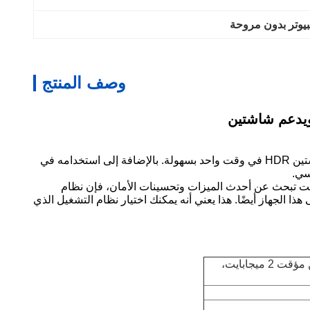
يوتر بدون مروحة
وصف المنتج
هذا الكمبيوتر الصناعي بدون مروحة مزود بمنفذ DP واحد، ومنفذ HDMI 2.0 واحد، ومنافذ Type-C، مما يتيح للمستخدمين توصيل شاشتين HDR في وقت واحد بسهولة. بالإضافة إلى استخدامه في
سي.
برامج. إذا كنت تبحث عن أحدث الميزات وتحسينات الأمان، فإن نظام
ل أيضًا. بالنسبة لأولئك الذين يفضلون بديلاً مفتوح المصدر، تعمل أنظمة تشغيل Linux بسلاسة على هذا الجهاز أيضًا. هذا يعني أنه يمكنك اختيار نظام التشغيل الذي
معالج Intel Pentium Gold 5405U ثنائي النواة و 4 خيوط معالجة، تردد أساسي 2.30 جيجاهرتز، ذاكرة تخزين مؤقت 2 ميجابايت،