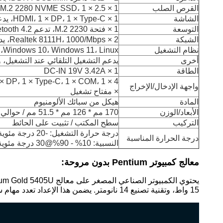
القرص الصلب
1 × M.2 2280 NVME SSD، 1 × 2.5 بوصة SATA HDD/SSD
الشاشة
1 × HDMI، 1 × DP، 1 × Type-C، يدعم شاشة مزدوجة بدقة 4K
التوسعة
1 × فتحة M.2 2230، تدعم WiFi 802.11B/G/N/AC، Bluetooth 4.2
الشبكة
2 × Realtek 8111H، 1000/Mbps، يدعم Wake-on-LAN
نظام التشغيل
Windows 10، Windows 11، Linux، إلخ.
أخرى
يدعم التشغيل التلقائي عند التشغيل، والت
الطاقة
1 × DC-IN 19V 3.42A
واجهة الإدخال/الإخراج
× مفتاح تشغيل
المادة
هيكل من سبائك الألومنيوم
الأبعاد/الوزن
170 مم * 126 مم * 51.5 مم / حوالي 1.0 كجم
التركيب
سطح المكتب / تثبيت على الحائط
درجة الحرارة المناسبة
النسبية: 10% - 90%@30 درجة مئوية (بدون تكثف)
معالج كمبيوتر Pentium بدون مروحة:
15 واط، وتقنية تصنيع 14 نانومتر. يضمن هذا الإعداد تعدد مهام سريعًا، والوصول السريع إلى البيانات، وكفاءة الطاقة. توفر رسومات Intel UHD لمعالجات Intel من الجيل الثامن صورًا واضحة.