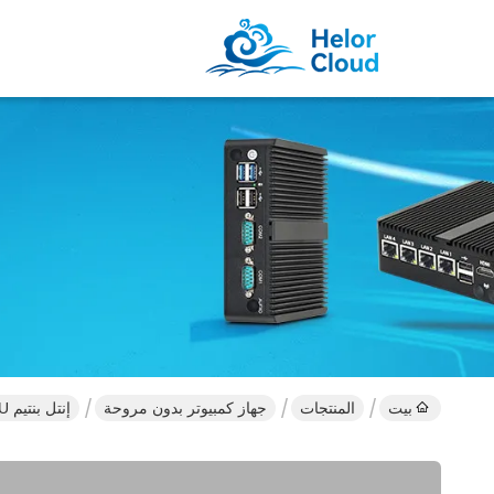
بيت
المنتجات
جهاز كمبيوتر بدون مروحة
إنتل بنتيم 5405U كمبيوتر صناعي بدون مروحة مع COM ودعم شاشة مزدوجة