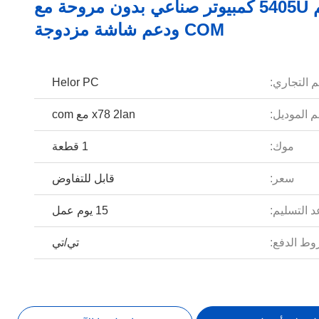
إنتل بنتيم 5405U كمبيوتر صناعي بدون مروحة مع
COM ودعم شاشة مزدوجة
م التجاري:
Helor PC
 الموديل:
x78 2lan مع com
موك:
1 قطعة
سعر:
قابل للتفاوض
 التسليم:
15 يوم عمل
ط الدفع:
تي/تي