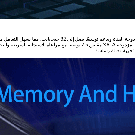
تم تجهيز الكمبيوتر المصغر بفتحات ذاكرة DDR4 SODIMM مزدوجة الق
تجهيزه بفتحة M.2 2280 NVMe SSD واحدة وفتحة قرص صلب مزدوجة SATA مقاس .5