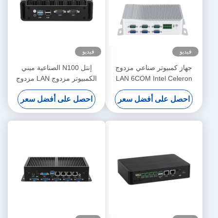
فيديو
فيديو
جهاز كمبيوتر صناعي مزدوج
إنتل N100 الصناعية ميني
LAN 6COM Intel Celeron
الكمبيوتر مزدوج LAN مزدوج
J1900 معالج ومعالجات سلسلة
COM DDR4 16G ذاكرة
احصل على أفضل سعر
احصل على أفضل سعر
Core
الوصول العشوائي للصناعية