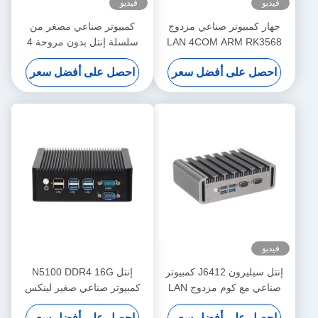
فيديو
فيديو
جهاز كمبيوتر صناعي مزدوج
كمبيوتر صناعي مصغر من
LAN 4COM ARM RK3568
سلسلة إنتل بدون مروحة 4
DDR4 8G EMMC 16G
جيجابيت إيثيرنث LAN 6COM
احصل على أفضل سعر
احصل على أفضل سعر
Android 11 ميني كمبيوتر
مضمن
فيديو
إنتل سيليرون J6412 كمبيوتر
إنتل N5100 DDR4 16G
صناعي مع كوم مزدوج LAN
كمبيوتر صناعي صغير لينكس
مزدوج و لينكس
مزدوج LAN 4COM لـ KIOSK
احصل على أفضل سعر
احصل على أفضل سعر