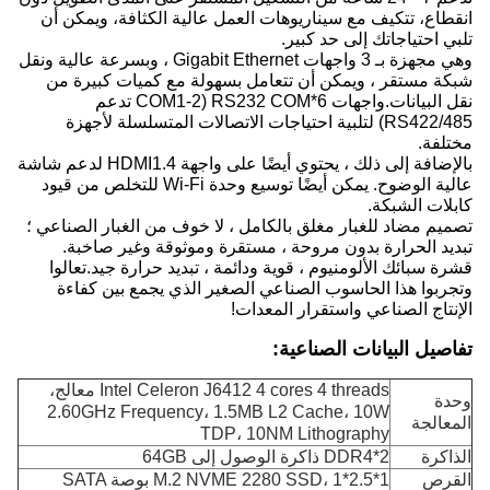
انقطاع، تتكيف مع سيناريوهات العمل عالية الكثافة، ويمكن أن
تلبي احتياجاتك إلى حد كبير.
وهي مجهزة بـ 3 واجهات Gigabit Ethernet ، وبسرعة عالية ونقل
شبكة مستقر ، ويمكن أن تتعامل بسهولة مع كميات كبيرة من
نقل البيانات.واجهات 6*RS232 COM (COM1-2 تدعم
RS422/485) لتلبية احتياجات الاتصالات المتسلسلة لأجهزة
مختلفة.
بالإضافة إلى ذلك ، يحتوي أيضًا على واجهة HDMI1.4 لدعم شاشة
عالية الوضوح. يمكن أيضًا توسيع وحدة Wi-Fi للتخلص من قيود
كابلات الشبكة.
تصميم مضاد للغبار مغلق بالكامل ، لا خوف من الغبار الصناعي ؛
تبديد الحرارة بدون مروحة ، مستقرة وموثوقة وغير صاخبة.
قشرة سبائك الألومنيوم ، قوية ودائمة ، تبديد حرارة جيد.تعالوا
وتجربوا هذا الحاسوب الصناعي الصغير الذي يجمع بين كفاءة
الإنتاج الصناعي واستقرار المعدات!
تفاصيل البيانات الصناعية:
Intel Celeron J6412 4 cores 4 threads معالج،
وحدة
2.60GHz Frequency، 1.5MB L2 Cache، 10W
المعالجة
TDP، 10NM Lithography
الذاكرة
2*DDR4 ذاكرة الوصول إلى 64GB
القرص
1*M.2 NVME 2280 SSD، 1*2.5 بوصة SATA