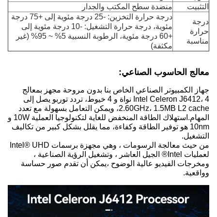
التثبيت
منضدة سطح المكتب والجدار
درجة حرارة التخزين: -25 درجة مئوية إلى +75 درجة
درجة
مئوية، درجة حرارة التشغيل: -10 درجة مئوية إلى
حرارة
+60 درجة مئوية، الرطوبة النسبية 5% ~ 95% (غير
مناسبة
مكثفة)
معالج الحاسوب الصناعي:
جهاز الكمبيوتر الصناعي الخاص بنا بدون مروحة مجهز بمعالج
Intel Celeron J6412، 4 نواة و 4 خيوط، تردد توربو يصل إلى
2.60GHz، 1.5MB L2 cache، ويمكن التعامل بسهولة مع تعدد
المهام.استهلاك الطاقة المنخفض للغاية لتكنولوجيا العملية 10W و
10nm هو توفير الطاقة وكفاءة، مما يقلل بشكل كبير من تكاليف
التشغيل.
من حيث معالجة الرسومات ، وهي مجهزة برسمات Intel® UHD
لعمليات Intel® الجيل العاشر ، وتشغيل الرؤية الصناعية ،
ومخرجات الفيديو عالية الوضوح ،يمكن أن تقدم صور حساسة
وواقعية.