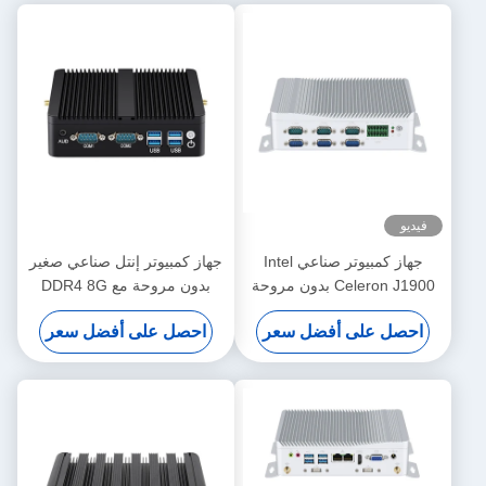
فيديو
جهاز كمبيوتر صناعي Intel
جهاز كمبيوتر إنتل صناعي صغير
Celeron J1900 بدون مروحة
بدون مروحة مع DDR4 8G
مع COM GPIO مزدوج و
MSATA SSD مزدوج LAN HD
احصل على أفضل سعر
احصل على أفضل سعر
Display Linux
DDR3L 8G