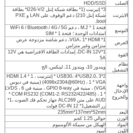
الصلب
HDD/SSD
3* إثيرنيت (1* بطاقة شبكة إنتل I226-V/2* بطاقة
الايثرنت
شبكة إنتل 210) دعم الوقوف على LAN و PXE
boot.
فتحة 1 * M.2 ، دعم WiFi 6 / Bluetooth / 4G / 5G
التوسع
امتدادات الوحدة ؛ فتحة 1 * SIM
1* VGA، 1* HDMI، دعم شاشة مزدوجة عرض
العرض
متزامن وغير متزامن
1*DC-IN 12V، إمدادات الطاقة الافتراضية هي 12V
القوة
5A
نظام
ويندوز 10، ويندوز 11، لينكس، الخ
التشغيل
2*USB30، 4*USB2.0، 3 * إثنترنيت ، 1 * HDMI 1.4
(4096x2304@60Hz) ، 1 * VGA (مبنية في دبوس
واجهة
VGA) ، مبنية في GPIO 8-way ، مبنية في LVDS ، 6
الإدخال
* COM RS232 (COM1-2: RS232/422/485) ، 1 *
والخروج
AUD على متن ALC269 جهاز تحكم فك الصوت ،1*
زر التشغيل1* DC-IN 12 فولت
البعد
235mm*137mm*52mm
الوزن
حوالي 1.25 كجم
المواد
الهيكل من سبيكة الألومنيوم
اللون
أسود