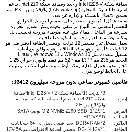
بطاقة شبكة Intel I226-V واحدة وبطاقتا شبكة Intel 210. يدعم
استيقاظ الشبكة المحلية (LAN wake-up) والإقلاع من PXE، مما
يضمن الاتصال بالشبكة والإدارة عن بعد.
يعتمد هيكل الكمبيوتر الصغير على تصميم التوصيل الحراري
للجسم المعدني من النوع الزعنفي، بحيث يمكن تصدير الحرارة
بسرعة من الداخل، مما لا ينتج عنه ضوضاء مروحة فحسب، بل
يمكنه أيضًا منع الغبار وحماية المكونات الداخلية.
يعمل بمدخل تيار مستمر 12 فولت، ومصدر الطاقة الافتراضي هو
12 فولت 5 أمبير، وهو موفر للطاقة. وهو متوافق مع أنظمة
تشغيل متعددة مثل Windows 10 و Windows 11 و Linux.
الحجم هو 235 مم * 137 مم * 52 مم فقط والوزن حوالي 1.25
كجم، وهو محمول للغاية. يمكن أيضًا تثبيته على المكتب أو تثبيته
على الحائط لوضع مرن.
تفاصيل كمبيوتر صناعي بدون مروحة سيليرون J6412:
3*إيثرنت (1*بطاقة شبكة Intel I226-V / 2*بطاقة
إيثرنت
شبكة Intel 210) يدعم استيقاظ الشبكة المحلية
والإقلاع من PXE
القرص
1*M.2 NVME 2280 SSD، 1*2.5 بوصة SATA
الصلب
HDD/SSD
الذاكرة
2*DDR4 RAM، بحد أقصى يصل إلى 64 جيجابايت
الطاقة
1*DC-IN 12V، مصدر الطاقة الافتراضي هو 12V 5A