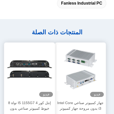
Fanless Industrial PC
المنتجات ذات الصلة
فيديو
فيديو
جهاز كمبيوتر صناعي Intel Core
إنتل كور I5 1155G7 4 نواة 8
i3 بدون مروحة جهاز كمبيوتر
خيوط كمبيوتر صناعي بدون
مصغر مع GPIO و DDR4 16G
مروحة مع 6COM WiFi و