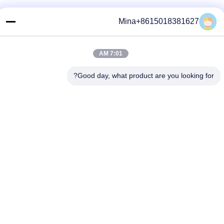
الاتصال السريع
Mina+8615018381627
تيل
86-132-6668-8862
7:01 AM
بريد إلكتروني
Good day, what product are you looking for?
sales07@helorcloud.com
عنوان
الطابق الثاني، رقم 3 مبنى المصنع، المنطقة الصناعية من بوكشيا،
مجتمع ليوي، شارع هنغغانغ، شنشن، غوانغدونغ، الصين
سياسة الخصوصية
|
خريطة الموقع
الصين جودة جيدة كمبيوتر صغير المورد.حقوق النشر © 2024-2026
Shenzhen Helor Cloud Computer Co., Ltd. . جميع الحقوقمحجوز.