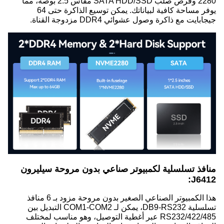
2280 وقرص صلب SATA HDD/SSD مقاس 2.5 بوصة، مما
يوفر مساحة كافية لبياناتك. يمكن توسيع الذاكرة حتى 64
جيجابايت مع ذاكرة وصول عشوائي DDR4 مزدوجة القناة.
منافذ تسلسلية لكمبيوتر صناعي بدون مروحة سيليرون
J6412:
هذا الكمبيوتر الصناعي الصغير بدون مروحة مزود بـ 6 منافذ
تسلسلية DB9-RS232، يمكن لـ COM1-COM2 التبديل بين
RS232/422/485 عبر أغطية التوصيل، وهو مناسب لمختلف