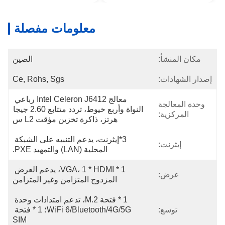
معلومات مفصلة
مكان المنشأ:
الصين
إصدار الشهادات:
Ce, Rohs, Sgs
معالج Intel Celeron J6412 رباعي 
وحدة المعالجة
النواة وأربع خيوط، تردد متتابع 2.60 جيجا 
المركزية:
هرتز، ذاكرة تخزين مؤقت L2 س
3*إيثرنت، يدعم التنبيه على الشبكة 
إيثرنت:
المحلية (LAN) والتمهيد PXE.
1 * VGA، 1 * HDMI، يدعم العرض 
عرض:
المزدوج المتزامن وغير المتزامن
1 * فتحة M.2، تدعم امتدادات وحدة 
توسع:
WiFi 6/Bluetooth/4G/5G؛ 1 * فتحة 
SIM