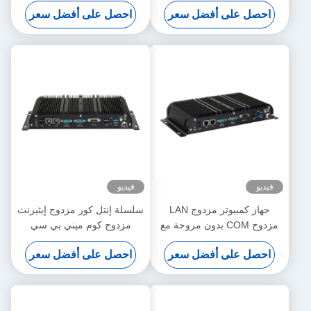
احصل على أفضل سعر
احصل على أفضل سعر
GPIO
6COM
فيديو
فيديو
جهاز كمبيوتر مزدوج LAN
سلسلة إنتل كور مزدوج إيثيرنث
مزدوج COM بدون مروحة مع
مزدوج كوم ميني بي سي
DDR4 32G Intel Celeron
صناعي بدون مروحة مع DDR4
احصل على أفضل سعر
احصل على أفضل سعر
32G
J4125 J6412 Mini PC