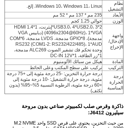
نظام
Windows 10، Windows 11، Linux، إلخ.
التشغيل
الأبعاد
235 مم * 137 مم * 52 مم
الوزن
حوالي 1.25 كجم
2*USB3.0، 4*USB2.0، 3*إيثرنت، 1*HDMI 1.4
(4096x2304@60Hz)، 1*VGA (دبابيس VGA
واجهة
مدمجة)، 8*GPIO مدمجة، LVDS مدمجة، 6*COM
الإدخال/
RS232 (COM1-2: RS232/422/485)، 1*AUD
الإخراج
وحدة تحكم فك تشفير الصوت ALC269 مدمجة،
1*زر الطاقة، 1*DC-IN 12V
المادة
هيكل من سبائك الألومنيوم
التركيب
تركيب على سطح المكتب وعلى الحائط
درجة حرارة التخزين: -25 درجة مئوية إلى +75 درجة
درجة
مئوية، درجة حرارة التشغيل: -10 درجة مئوية إلى
الحرارة
+60 درجة مئوية، الرطوبة النسبية 5%~95% (بدون
المناسبة
تكثف)
ذاكرة وقرص صلب لكمبيوتر صناعي بدون مروحة
سيليرون J6412:
من حيث التخزين، يحتوي على قرص SSD واحد M.2 NVME