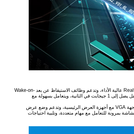
تم تجهيز هذا الكمبيوتر المصغر بدون مروحة بواجهات شبكة مزدوجة جيجابت، وواجهة شبكة جيجابت قياسية وبطاقة شبكة Realtek 8111H عالية الأداء، وتدعم وظائف الاستيقاظ عن بعد Wake-on-
LAN والإقلاع عبر الشبكة PXE، وتلبي متطلبات الموثوقية العالية مثل نشر خوادم المؤسسات والتشغيل والصيانة عن بعد، مع معدل نقل يصل إلى 1 جيجابت في الثانية، ويتعامل بسهولة مع
من حيث العرض، يأخذ تصميم الواجهة المزدوجة في الاعتبار التوافق وقابلية التوسع: يدعم HDMI 1.4 إخراجًا فائق الوضوح، وتتوافق واجهة VGA مع أجهزة العرض الرئيسية، وتدعم وضع عرض
اشة بمرونة للتعامل مع مهام متعددة، وتلبية احتياجات