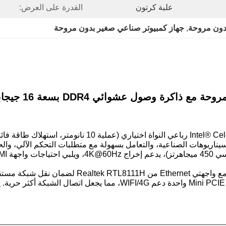
علبة كرتون
القدرة على العرض:
دون مروحة
, 
جهاز كمبيوتر صناعي صغير بدون مروحة
 عشوائي DDR4 بسعة 16 جيجابايت يدعم ويندوز 11 لينكس
بالإضافة إلى ذلك، يدعم أيضًا وضعي AT و ATX، ويمكن لواجهة Mini PCIE