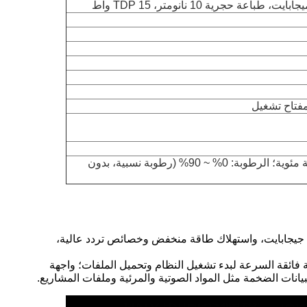
درجة حرارة التشغيل: -10 درجة مئوية ~ +60 درجة مئوية؛ درجة حرارة التخزين: -20 درجة مئوية ~ +70 درجة مئوية؛ الرطوبة: 0% ~ 90% (رطوبة نسبية، بدون
الكمبيوتر المكتبي الصناعي الصغير بدون مروحة المجهز بتصميم فتحة واحدة DDR4 SODIMM، يدعم ذاكرة فائقة السعة تصل إلى 16 جيجابايت، واستهلاك طاقة منخفض وخصائص تردد عالية،
 السرعة، مع سرعة قراءة وكتابة تتجاوز 3500 ميجابايت/ثانية، واستجابة فائقة السرعة لبدء تشغيل النظام وتحميل الملفات؛ واجهة