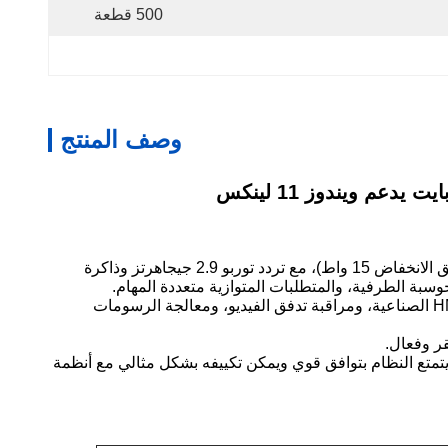
500 قطعة
وصف المنتج
يمكن تجهيز هذا الكمبيوتر الصناعي الصغير بمعالج Intel® Celeron N5095 رباعي النواة اختياري (عملية 10 نانومتر، استهلاك طاقة فائق الانخفاض 15 واط)، مع تردد توربو 2.9 جيجاهرتز وذاكرة
مع بطاقة الرسومات المدمجة Intel UHD Graphics (تردد أساسي 450 ميجاهرتز)، يدعم إخراج 4K@60Hz، ويلبي احتياجات واجهة HMI الصناعية، ومراقبة تدفق الفيديو، ومعالجة الرسومات
 واحدة دعم WIFI/4G، مما يجعل اتصال الشبكة أكثر حرية. يتمتع النظام بتوافق قوي ويمكن تكييفه بشكل مثالي مع أنظمة