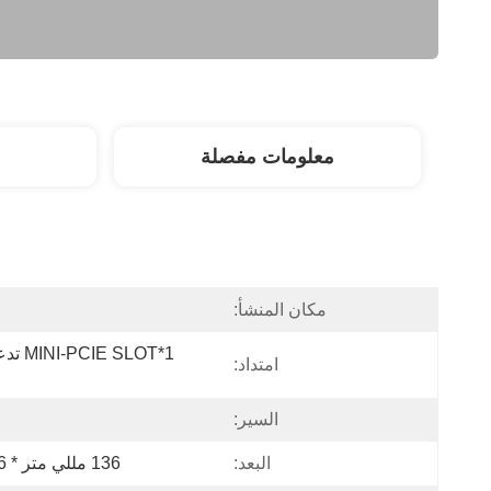
معلومات مفصلة
مكان المنشأ:
امتداد:
السير:
البعد:
136 مللي متر * 126 مللي متر * 40 مللي متر