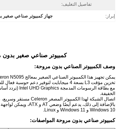
تفاصيل التغليف:
إبراز:
جهاز كمبيوتر صناعي صغير ب
كمبيوتر صناعي صغير بدون مروحة مع ذاكرة وصول
وصف الكمبيوتر الصناعي بدون مروحة:
تخزين مؤقت L3 بسعة 4 ميجابايت لتوفير دعم حوسبة فعال للسيناريوهات الصناعية، والتعامل بسهولة مع متطلبات التحكم الآلي، والحوسبة الطرفية، والمتطلبات المتوازية متعددة المهام.
الخفيفة.
اتصال الشبكة لهذا الكمبيوتر المصغر Celeron مستقر وسريع، مع واجهتي Ethernet من Realtek RTL8111H لضمان نقل شبكة مستقر وفعال.
Windows 10 و Windows 11 و Linux.
كمبيوتر صناعي بدون مروحة
المواصفات: