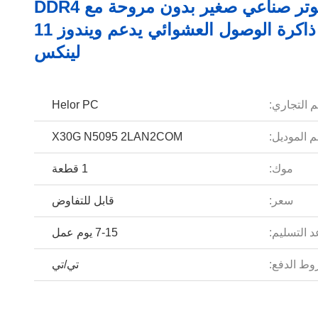
كمبيوتر صناعي صغير بدون مروحة مع DDR4
16GB ذاكرة الوصول العشوائي يدعم ويندوز 11
لينكس
م التجاري:
Helor PC
 الموديل:
X30G N5095 2LAN2COM
موك:
1 قطعة
سعر:
قابل للتفاوض
 التسليم:
7-15 يوم عمل
ط الدفع:
تي/تي