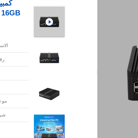
الاس
رقم
موعد
شرو