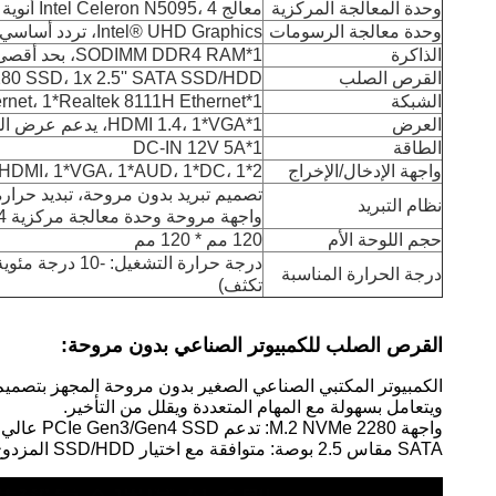
وحدة المعالجة المركزية
معالج Intel Celeron N5095، 4 أنوية 4 خيوط، تردد انفجار 2.90 جيجاهرتز، ذاكرة تخزين مؤقت L3 بسعة 4 ميجابايت، طباعة حجرية 10 نانومتر، TDP 15 واط
وحدة معالجة الرسومات
Intel® UHD Graphics، تردد أساسي للرسومات 450 ميجاهرتز
الذاكرة
1*SODIMM DDR4 RAM، بحد أقصى 16 جيجابايت
القرص الصلب
80 SSD، 1x 2.5'' SATA SSD/HDD
الشبكة
1*Gigabit Ethernet، 1*Realtek 8111H Ethernet؛ يدعم Wake-up on LAN، PXE Boot
العرض
1*HDMI 1.4، 1*VGA، يدعم عرض الشاشة المزدوج المتزامن وغير المتزامن
الطاقة
1*DC-IN 12V 5A
واجهة الإدخال/الإخراج
2*RJ45 Ethernet، 2*DB9 RS232 COM، 4*USB3.1، 2*USB2.0، 1*HDMI، 1*VGA، 1*AUD، 1*DC، 1*مفتاح تشغيل
تصميم تبريد بدون مروحة، تبديد حرارة
نظام التبريد
واجهة مروحة وحدة معالجة مركزية 4 سنون محجوزة
حجم اللوحة الأم
120 مم * 120 مم
درجة الحرارة المناسبة
تكثف)
القرص الصلب للكمبيوتر الصناعي بدون مروحة:
ويتعامل بسهولة مع المهام المتعددة ويقلل من التأخير.
SATA مقاس 2.5 بوصة: متوافقة مع اختيار SSD/HDD المزدوج، مع مراعاة سعة التخزين الكبيرة وتحسين التكلفة، وتلبية احتياجات البيانات الضخمة مثل المواد الصوتية والمرئية وملفات المشاريع.