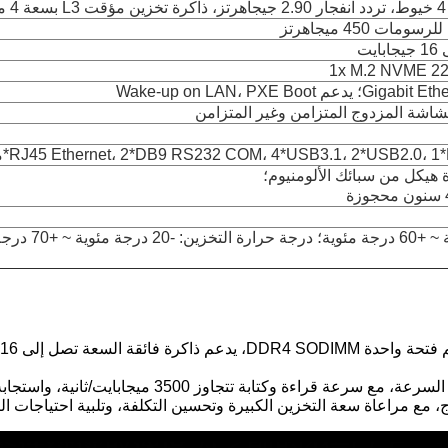
1x M.2 NVME 22
 هيكل من سبائك الألومنيوم؛
واجهة M.2 NVMe 2280: تدعم PCIe Gen3/Gen4 SSD عالي