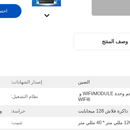
احص
وصف المنتج
الصين
إصدار الشهادات:
1*MINI-PCIE SLOT تدعم وحدة WIFI/MODULE و 
نظام التشغيل:
WIFI6
ذاكرة فلاش 128 ميجابايت
حراسة:
وظي
تثبيت: