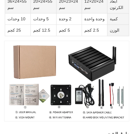
أبعاد
24×20×12
24×23×20
55×24×20
55×24×36
الكرتون
سم
سم
سم
سم
كمية
وحدة واحدة
2 وحدة
5 وحدات
10 وحدات
الوزن
2.5 كجم
5 كجم
12.5 كجم
25 كجم