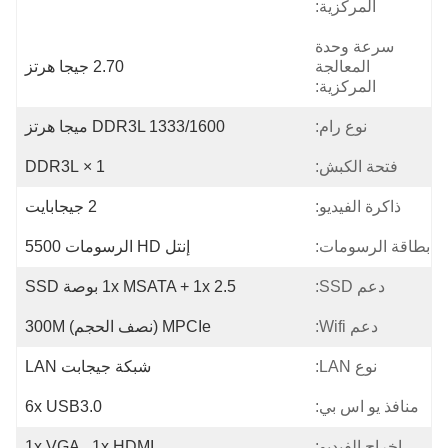
المركزية:
سرعة وحدة
المعالجة
2.70 جيجا هرتز
المركزية:
نوع رام:
DDR3L 1333/1600 ميجا هرتز
فتحة الكبش:
1 × DDR3L
ذاكرة الفيديو:
2 جيجابايت
طاقة الرسومات:
إنتل HD الرسومات 5500
دعم SSD:
1x MSATA + 1x 2.5 بوصة SSD
دعم Wifi:
MPCIe (نصف الحجم) 300M
نوع LAN:
شبكة جيجابت LAN
منافذ يو اس بي:
6x USB3.0
إخراج الفيديو:
1x VGA ، 1x HDMI