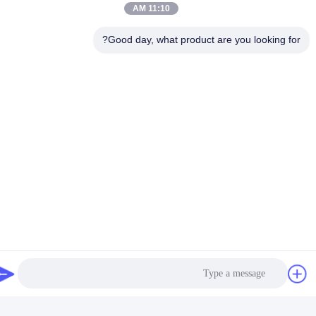
11:10 AM
Good day, what product are you looking for?
فيديو
إنتل سيليرون J6412 كمبيوتر
إنتل N5100 DDR4 16G
صناعي مع كوم مزدوج LAN
كمبيوتر صناعي صغير لينكس
مزدوج و لينكس
مزدوج LAN 4COM لـ KIOSK
احصل على أفضل سعر
احصل على أفضل سعر
Digital Signage