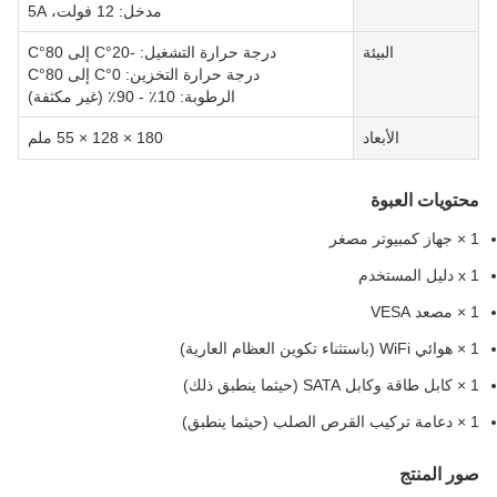
مدخل: 12 فولت، 5A
البيئة
درجة حرارة التشغيل: -20°C إلى 80°C
درجة حرارة التخزين: 0°C إلى 80°C
الرطوبة: 10٪ - 90٪ (غير مكثفة)
الأبعاد
180 × 128 × 55 ملم
حتويات العبوة
 كمبيوتر مصغر
ل المستخدم
صعد VESA
ستثناء تكوين العظام العارية)
ابل SATA (حيثما ينطبق ذلك)
القرص الصلب (حيثما ينطبق)
ور المنتج