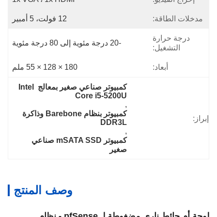
مدخلات الطاقة:
12 فولت، 5 أمبير
درجة حرارة
-20 درجة مئوية إلى 80 درجة مئوية
التشغيل:
أبعاد:
180 × 128 × 55 ملم
كمبيوتر صناعي صغير بمعالج Intel 
Core i5-5200U
, 
كمبيوتر بنظام Barebone وذاكرة 
براز:
DDR3L
, 
كمبيوتر mSATA SSD صناعي 
صغير
وصف المنتج
لوحة أم حائط ناري مضغوطة لـ pfSense - نظام