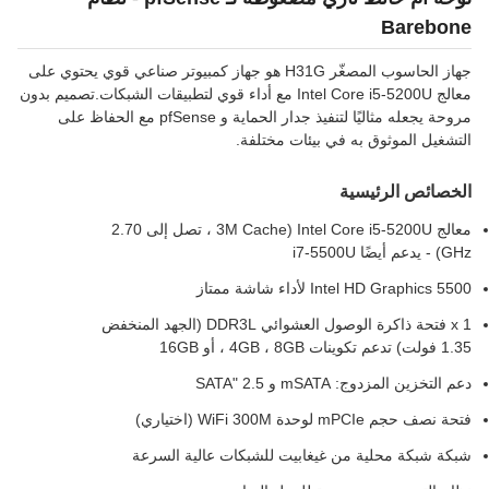
Barebon
جهاز الحاسوب المصغّر H31G هو جهاز كمبيوتر صناعي قوي يحتوي على
معالج Intel Core i5-5200U مع أداء قوي لتطبيقات الشبكات.تصميم بدون
مروحة يجعله مثاليًا لتنفيذ جدار الحماية و pfSense مع الحفاظ على
لتشغيل الموثوق به في بيئات مختلفة.
لخصائص الرئيسية
معالج Intel Core i5-5200U (3M Cache ، تصل إلى 2.70
) - يدعم أيضًا i7-5500U
Intel HD Graphics 550 لأداء شاشة ممتاز
1 x فتحة ذاكرة الوصول العشوائي DDR3L (الجهد المنخفض
فولت) تدعم تكوينات 4GB ، 8GB ، أو 16GB
عم التخزين المزدوج: mSATA و 2.5 "SATA
حة نصف حجم mPCIe لوحدة WiFi 300M (اختياري)
بكة شبكة محلية من غيغابيت للشبكات عالية السرعة