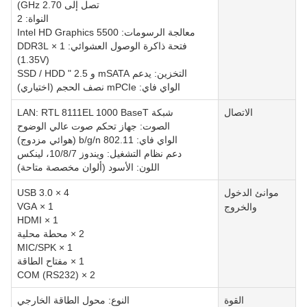
تصل إلى 2.70 GHz)
النواة: 2
معالجة الرسومات: Intel HD Graphics 5500
فتحة ذاكرة الوصول العشوائي: 1 × DDR3L
(1.35V)
التخزين: يدعم mSATA و 2.5 " SSD / HDD
الواي فاي: mPCIe نصف الحجم (اختياري)
الاتصال
شبكة LAN: RTL 8111EL 1000 BaseT
الصوت: جهاز تحكم صوت عالي الوضوح
الواي فاي: 802.11 b/g/n (هوائي مزدوج)
دعم نظام التشغيل: ويندوز 10/8/7، لينكس
اللون: الأسود (ألوان مخصصة متاحة)
موانئ الدخول
4 × USB 3.0
1 × VGA
والخروج
1 × HDMI
2 × محطة محلية
1 × MIC/SPK
1 × مفتاح الطاقة
2 × COM (RS232)
القوة
النوع: محول الطاقة الخارجي