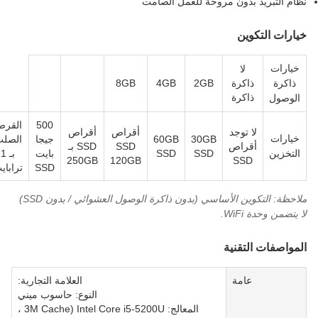
ظام التبريد بدون مروحة للعمل الصامت
يارات التكوين
خيارات
لا
ذاكرة
ذاكرة
2GB
4GB
8GB
ذاكرة
الوصول
500
القرص
لا توجد
أقراص
أقراص
خيارات
30GB
60GB
جيجا
الصلب
أقراص
SSD
SSD بـ
التخزين
SSD
SSD
بايت
بـ 1
250GB
120GB
SSD
SSD
ترابايت
ملاحظة: التكوين الأساسي (بدون ذاكرة الوصول العشوائي / بدون SSD)
ا يتضمن وحدة WiFi.
لمواصفات التقنية
عامة
العلامة التجارية:
النوع: حاسوب ميني
المعالج: Intel Core i5-5200U (3M Cache ،