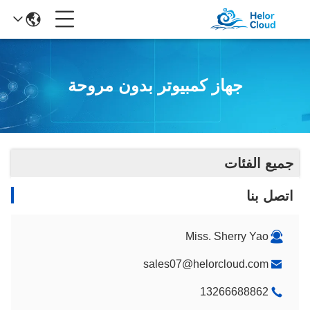
جهاز كمبيوتر بدون مروحة
جميع الفئات
اتصل بنا
Miss. Sherry Yao
sales07@helorcloud.com
13266688862