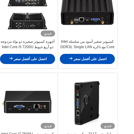
فيديو
كمبيوتر صغير أسود من سلسلة Intel
أجهزة كمبيوتر صغيرة ذو نواة مزدوجة
Core مع ذاكرة DDR3L Single LAN
ذو أربع خيوط Intel Core i5 7200U
Fome Home Offoce
مع ذاكرة DDR4 RAM مزدوجة و
6COM
احصل على أفضل سعر
احصل على أفضل سعر
فيديو
فيديو
إنتل بنتيم 2117 يو كمبيوتر صغير
كمبيوتر صغير Intel Core I7 7500U