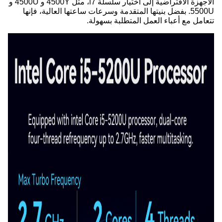
الأجهزة الافتراضية إلى اختيار سلسلة i7، مثل 4500Y و 4500U و
5500U. بفضل بنيتها المتقدمة وسرعات ساعتها العالية، فإنها
تتعامل مع أعباء العمل المتطلبة بسهولة.