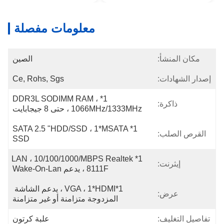
معلومات مفصلة
مكان المنشأ:
الصين
إصدار الشهادات:
Ce, Rohs, Sgs
1*DDR3L SODIMM RAM ، 
ذاكرة:
1066MHz/1333MHz ، حتى 8 جيجابايت
1*SATA 2.5 "HDD/SSD ، 1*MSATA 
القرص الصلب:
SSD
1*LAN ، 10/100/1000/MBPS Realtek 
إيثرنت:
8111F ، يدعم Wake-On-Lan
1*VGA ، 1*HDMI ، يدعم الشاشة 
عرض:
المزدوجة متزامنة أو غير متزامنة
تفاصيل التغليف:
علبة كرتون