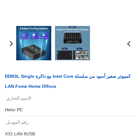
كمبيوتر صغير أسود من سلسلة Intel Core مع ذاكرة DDR3L Single
LAN Fome Home Offoce
الاسم التجاري:
Helor PC
رقم الموديل:
X31 LAN 8USB