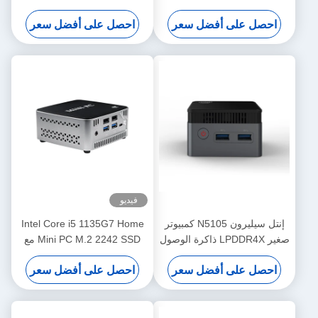
Core I7-1360P المعالج
مزدوج و DDR4 64G
احصل على أفضل سعر
احصل على أفضل سعر
فيديو
إنتل سيليرون N5105 كمبيوتر
Intel Core i5 1135G7 Home
صغير LPDDR4X ذاكرة الوصول
Mini PC M.2 2242 SSD مع
العشوائي 8G مع فتحة TF
شبكة LAN مزدوجة ومروحة
احصل على أفضل سعر
احصل على أفضل سعر
ومروحة للمكتب المنزلي