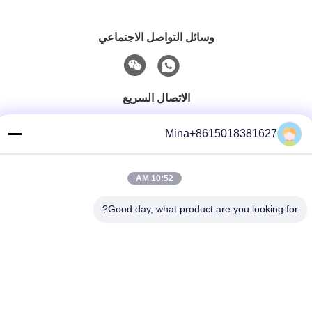
وسائل التواصل الاجتماعي
الاتصال السريع
تيل
Mina+8615018381627
86-132-6668-8862
بريد إلكتروني
10:52 AM
sales07@helorcloud.com
Good day, what product are you looking for?
عنوان
الطابق الثاني، رقم 3 مبنى المصنع، المنطقة الصناعية من بوكشيا،
مجتمع ليوي، شارع هنغغانغ، شنشن، غوانغدونغ، الصين
سياسة الخصوصية
|
خريطة الموقع