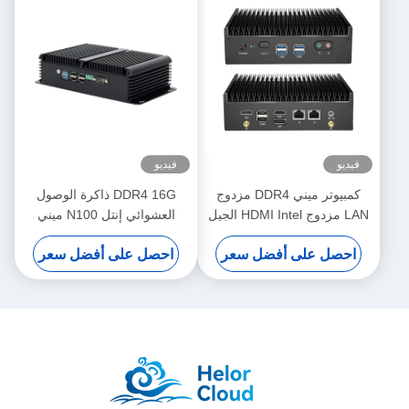
فيديو
فيديو
كمبيوتر ميني DDR4 مزدوج
DDR4 16G ذاكرة الوصول
LAN مزدوج HDMI Intel الجيل
العشوائي إنتل N100 ميني
الثاني عشر Core i3 i5 i7
كمبيوتر صناعي بدون مروحة 4
احصل على أفضل سعر
احصل على أفضل سعر
كمبيوتر ميني
LAN مزدوج كوم لينكس مع واي
فاي