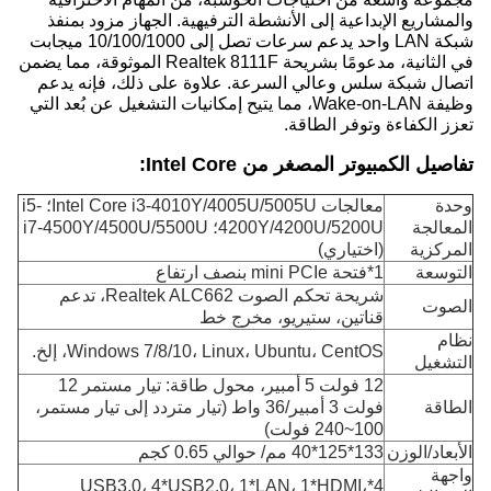
والمشاريع الإبداعية إلى الأنشطة الترفيهية. الجهاز مزود بمنفذ
شبكة LAN واحد يدعم سرعات تصل إلى 10/100/1000 ميجابت
في الثانية، مدعومًا بشريحة Realtek 8111F الموثوقة، مما يضمن
اتصال شبكة سلس وعالي السرعة. علاوة على ذلك، فإنه يدعم
وظيفة Wake-on-LAN، مما يتيح إمكانيات التشغيل عن بُعد التي
تعزز الكفاءة وتوفر الطاقة.
تفاصيل الكمبيوتر المصغر من Intel Core:
وحدة
معالجات Intel Core i3-4010Y/4005U/5005U؛ i5-
المعالجة
4200Y/4200U/5200U؛ i7-4500Y/4500U/5500U
المركزية
(اختياري)
التوسعة
1*فتحة mini PCIe بنصف ارتفاع
شريحة تحكم الصوت Realtek ALC662، تدعم
الصوت
قناتين، ستيريو، مخرج خط
نظام
Windows 7/8/10، Linux، Ubuntu، CentOS، إلخ.
التشغيل
12 فولت 5 أمبير، محول طاقة: تيار مستمر 12
الطاقة
فولت 3 أمبير/36 واط (تيار متردد إلى تيار مستمر،
100~240 فولت)
الأبعاد/الوزن
133*125*40 مم/ حوالي 0.65 كجم
واجهة
4*USB3.0، 4*USB2.0، 1*LAN، 1*HDMI،