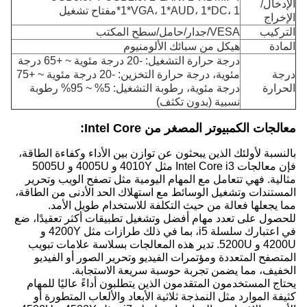
الإدخال/
1*VGA، 1*AUD، 1*DC، 1*مفتاح تشغيل
الإخراج
التركيب
VESA/جدار/حامل/سطح المكتب
المادة
هيكل من سبائك الألومنيوم
درجة حرارة التشغيل: -20 درجة مئوية ~ +65 درجة
درجة
مئوية، درجة حرارة التخزين: -20 درجة مئوية ~ +75
الحرارة
درجة مئوية، رطوبة التشغيل: 5% ~ 95% رطوبة
نسبية (بدون تكثف)
معالجات الكمبيوتر المصغر من Intel Core:
بالنسبة لأولئك الذين يبحثون عن توازن بين الأداء وكفاءة الطاقة،
فإن معالجات Intel Core i3 مثل 4010Y و 4005U و 5005U
مثالية. فهي تتعامل مع المهام اليومية مثل تصفح الويب وتحرير
المستندات وتشغيل الوسائط مع استهلاك الحد الأدنى من الطاقة،
مما يجعلها فعالة من حيث التكلفة للاستخدام طويل الأمد.
للحصول على تعدد مهام أفضل وتشغيل تطبيقات أكثر تعقيدًا، ضع
في اعتبارك سلسلة i5، بما في ذلك طرازات مثل 4200Y و
4200U و 5200U. تدير هذه المعالجات بسلاسة علامات تبويب
المتصفح المتعددة ومؤتمرات الفيديو وتحرير الصور أو الفيديو
الخفيف، مما يضمن تجربة حوسبة سريعة الاستجابة.
يحتاج المستخدمون المتقدمون الذين يتطلبون أداءً عاليًا للمهام
كثيفة الموارد مثل النمذجة ثلاثية الأبعاد والألعاب المتطورة أو