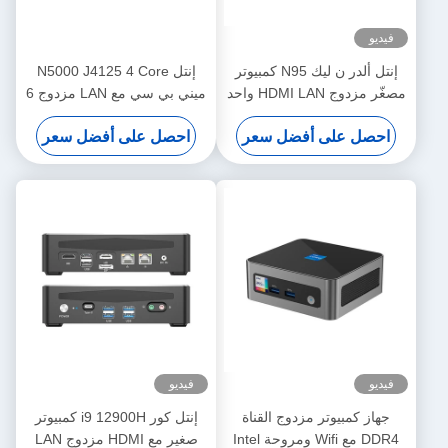
فيديو
إنتل ألدر ن ليك N95 كمبيوتر
إنتل N5000 J4125 4 Core
مصغّر مزدوج HDMI LAN واحد
ميني بي سي مع LAN مزدوج 6
DDR4 16G كمبيوتر محمول
COM و DDR4 حتى 8G
احصل على أفضل سعر
احصل على أفضل سعر
صغير
فيديو
فيديو
جهاز كمبيوتر مزدوج القناة
إنتل كور i9 12900H كمبيوتر
DDR4 مع Wifi ومروحة Intel
صغير مع HDMI مزدوج LAN