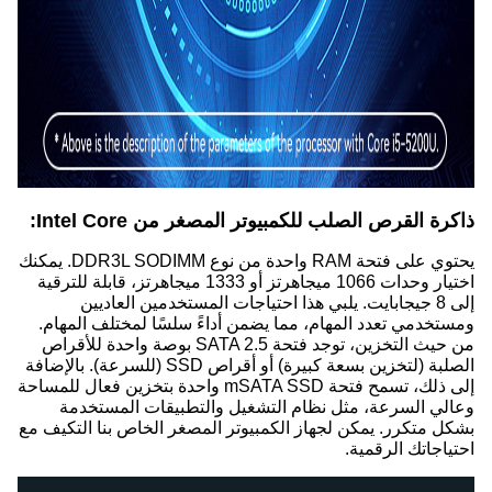
ذاكرة القرص الصلب للكمبيوتر المصغر من Intel Core:
يحتوي على فتحة RAM واحدة من نوع DDR3L SODIMM. يمكنك
اختيار وحدات 1066 ميجاهرتز أو 1333 ميجاهرتز، قابلة للترقية
إلى 8 جيجابايت. يلبي هذا احتياجات المستخدمين العاديين
ومستخدمي تعدد المهام، مما يضمن أداءً سلسًا لمختلف المهام.
من حيث التخزين، توجد فتحة SATA 2.5 بوصة واحدة للأقراص
الصلبة (لتخزين بسعة كبيرة) أو أقراص SSD (للسرعة). بالإضافة
إلى ذلك، تسمح فتحة mSATA SSD واحدة بتخزين فعال للمساحة
وعالي السرعة، مثل نظام التشغيل والتطبيقات المستخدمة
بشكل متكرر. يمكن لجهاز الكمبيوتر المصغر الخاص بنا التكيف مع
احتياجاتك الرقمية.