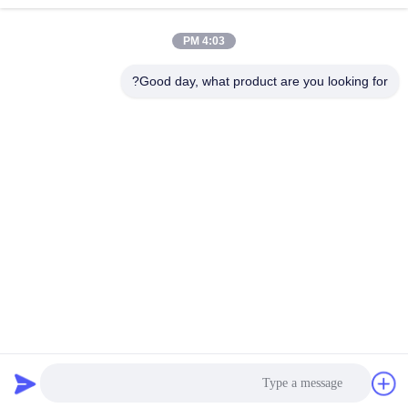
وسائل التواصل الاجتماعي
4:03 PM
Good day, what product are you looking for?
الاتصال السريع
تيل
86-132-6668-8862
بريد إلكتروني
sales07@helorcloud.com
عنوان
الطابق الثاني، رقم 3 مبنى المصنع، المنطقة الصناعية من بوكشيا،
مجتمع ليوي، شارع هنغغانغ، شنشن، غوانغدونغ، الصين
سياسة الخصوصية
|
خريطة الموقع
الصين جودة جيدة كمبيوتر صغير المورد.حقوق النشر © 2024-2026
Shenzhen Helor Cloud Computer Co., Ltd. . جميع الحقوقمحجوز.