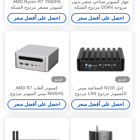
جهاز كمبيوتر صناعي صغير بدون
AMD Ryzen R7 7840HS
مروحة DDR4 مزدوج الشبكة
كمبيوتر مصغر مزدوج الشبكة
المحلية 6COM Intel Core
اللاسلكية DDR5 64GB لعبة
احصل على أفضل سعر
احصل على أفضل سعر
Celeron Series
كمبيوتر مصغر مع الضوء
فيديو
فيديو
إنتل N100 الصناعية ميني
كمبيوتر ألعاب AMD R7
الكمبيوتر مزدوج LAN مزدوج
8845HS ميني كمبيوتر مزدوج
COM DDR4 16G ذاكرة
LAN مزدوج DDR5 و USB 4.0
احصل على أفضل سعر
احصل على أفضل سعر
الوصول العشوائي للصناعية