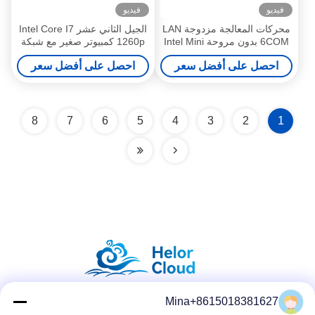
فيديو
فيديو
محركات المعالجة مزدوجة LAN
الجيل الثاني عشر Intel Core I7
6COM بدون مروحة Intel Mini
1260p كمبيوتر صغير مع شبكة
PC Core Series Celeron
LAN مزدوجة HDMI مزدوجة
احصل على أفضل سعر
احصل على أفضل سعر
3855U مع SSD MSATA
DDR4 64GB
8
7
6
5
4
3
2
1
Mina+8615018381627