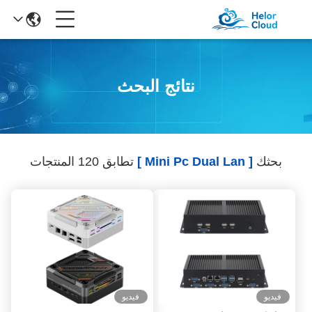
نتائج البحث
بحثك
[ Mini Pc Dual Lan ]
تطابق 120 المنتجات
فيديو
فيديو