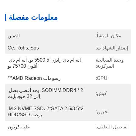
معلومات مفصلة
مكان المنشأ:
الصين
إصدار الشهادات:
Ce, Rohs, Sgs
وحدة المعالجة
ايه ام دي رايزن 5 5500 يو، ايه ام دي 
المركزية:
أثلون 75700 يو
GPU:
رسومات AMD Radeon™
2 * SODIMM DDR4، بحد أقصى يصل 
كبش:
إلى 32 جيجابايت
2*M.2 NVME SSD، 2*SATA 2.5/3.5 
تخزين:
بوصة HDD/SSD
تفاصيل التغليف:
علبة كرتون