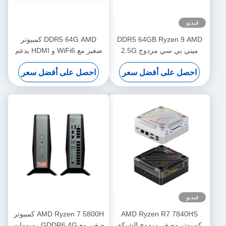
فيديو
DDR5 64GB Ryzen 9 AMD
DDR5 64G AMD كمبيوتر
ميني بي سي مزدوج 2.5G
صغير مع WiFi6 و HDMI يدعم
Gigabit LAN مع HDMI و DP
شاشة ثلاثية الشاشة للألعاب
احصل على أفضل سعر
احصل على أفضل سعر
للألعاب
فيديو
AMD Ryzen R7 7840HS
AMD Ryzen 7 5800H كمبيوتر
كمبيوتر مصغر مزدوج الشبكة
صغير مع GDDR6 4G رسومات