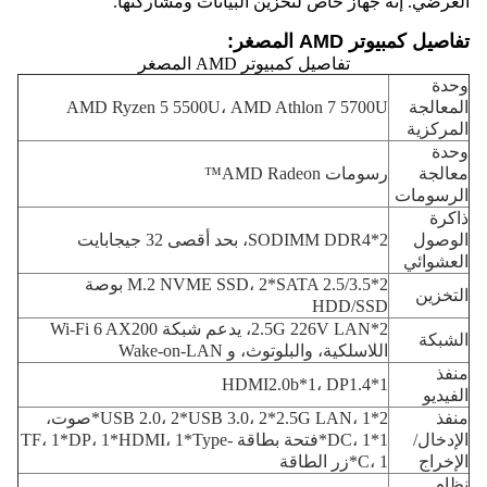
العرضي. إنه جهاز خاص لتخزين البيانات ومشاركتها.
تفاصيل كمبيوتر AMD المصغر:
تفاصيل كمبيوتر AMD المصغر
وحدة
المعالجة
AMD Ryzen 5 5500U، AMD Athlon 7 5700U
المركزية
وحدة
معالجة
رسومات AMD Radeon™
الرسومات
ذاكرة
الوصول
2*SODIMM DDR4، بحد أقصى 32 جيجابايت
العشوائي
2*M.2 NVME SSD، 2*SATA 2.5/3.5 بوصة
التخزين
HDD/SSD
2*2.5G 226V LAN، يدعم شبكة Wi-Fi 6 AX200
الشبكة
اللاسلكية، والبلوتوث، و Wake-on-LAN
منفذ
HDMI2.0b*1، DP1.4*1
الفيديو
منفذ
2*USB 2.0، 2*USB 3.0، 2*2.5G LAN، 1*صوت،
الإدخال/
1*DC، 1*فتحة بطاقة TF، 1*DP، 1*HDMI، 1*Type-
الإخراج
C، 1*زر الطاقة
نظام