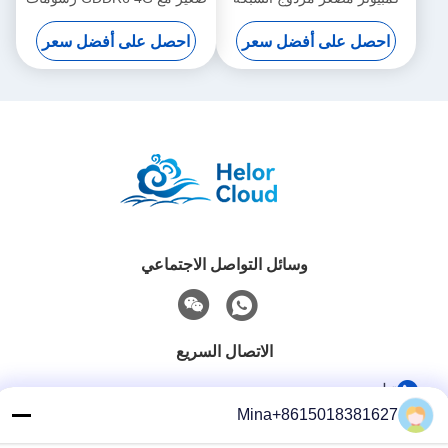
اللاسلكية DDR5 64GB لعبة
منفصلة DDR4 32G ذاكرة
احصل على أفضل سعر
احصل على أفضل سعر
كمبيوتر مصغر مع الضوء
الوصول العشوائي و 4K HD
وسائل التواصل الاجتماعي
الاتصال السريع
تيل
Mina+8615018381627
86-132-6668-8862