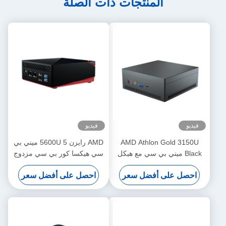
المنتجات ذات الصلة
فيديو
فيديو
AMD Athlon Gold 3150U
AMD رايزن 5 5600U ميني بي
Black ميني بي سي مع هيكل
سي هيكسا كور بي سي مزدوج
من سبيكة الألومنيوم للمكتب
إثنتر مزدوج القناة DDR4
احصل على أفضل سعر
احصل على أفضل سعر
المنزلي
للألعاب