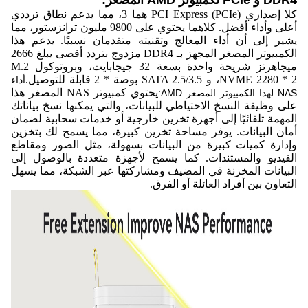
DDR4 و PCIe لكمبيوتر AMD المصغر:
كلا إصداري PCI Express (PCIe) هما 3، مما يدعم نطاق ترددي
أعلى وأداء أفضل. كلاهما يحتوي على 9800 مليون ترانزستور، مما
يشير إلى أن أداء المعالج وتقنيته متقدمان نسبيًا. يدعم هذا
الكمبيوتر المصغر المجهز بـ DDR4 مزدوج بتردد أقصى يبلغ 2666
ميجاهرتز شريحة واحدة بسعة 32 جيجابايت، وبروتوكول M.2
NVME 2280 * 2، و SATA 2.5/3.5 بوصة * 2 قابلة للتوصيل.
أداء
يحتوي كمبيوتر NAS المصغر هذا
NAS لهذا الكمبيوتر المصغر AMD:
على وظيفة النسخ الاحتياطي للبيانات، والتي يمكنها نسخ بياناتك
المهمة تلقائيًا إلى أجهزة تخزين خارجية أو خدمات سحابية لضمان
أمان البيانات. يوفر مساحة تخزين كبيرة، مما يسمح لك بتخزين
وإدارة كميات كبيرة من البيانات بسهولة، مثل الصور ومقاطع
الفيديو والمستندات. كما يسمح لأجهزة متعددة بالوصول إلى
البيانات المخزنة في المضيف ومشاركتها عبر الشبكة، مما يسهل
التعاون بين أفراد العائلة أو الفرق.