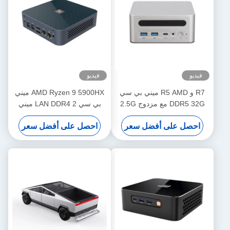
فيديو
فيديو
R7 و R5 AMD ميني بي سي
AMD Ryzen 9 5900HX ميني
DDR5 32G مع مزدوج 2.5G
بي سي 2 LAN DDR4 ميني
Ethernet و WiFi6
لعبة كمبيوتر مع مروحة تدفق
احصل على أفضل سعر
احصل على أفضل سعر
كبيرة