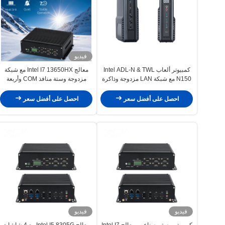
فيديو
كمبيوتر ألعاب Intel ADL-N & TWL
معالج Intel I7 13650HX مع شبكة
N150 مع شبكة LAN مزدوجة وذاكرة
مزدوجة وستة منافذ COM وأربعة
وصول عشوائي DDR5 بسعة 16
منافذ HDMI، حاسوب صناعي
جيجابايت
احصل على أفضل سعر
احصل على أفضل سعر
فيديو
فيديو
كمبيوتر مصغر صناعي بمعالج Intel I7
معالج Intel I5 8305G مع 4 شاشات