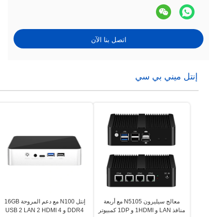
اتصل بنا الآن
إنتل ميني بي سي
معالج سيليرون N5105 مع أربعة
إنتل N100 مع دعم المروحة 16GB
منافذ LAN و 1HDMI و 1DP كمبيوتر
DDR4 و 4 USB 2 LAN 2 HDMI