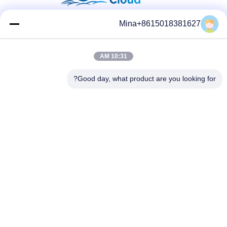
Mina+8615018381627
وسائل التواصل الاجتماعي
10:31 AM
Good day, what product are you looking for?
الاتصال السريع
تيل
86-132-6668-8862
بريد إلكتروني
sales07@helorcloud.com
عنوان
الطابق الثاني، رقم 3 مبنى المصنع، المنطقة الصناعية من بوكشيا،
مجتمع ليوي، شارع هنغغانغ، شنشن، غوانغدونغ، الصين
سياسة الخصوصية
|
خريطة الموقع