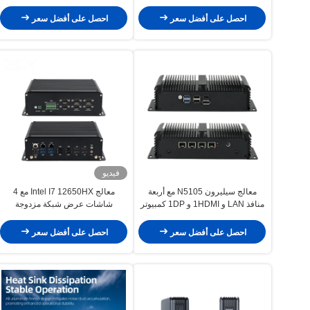
صغير للشبكات
ميني بي سي
احصل على أفضل سعر
احصل على أفضل سعر
فيديو
معالج سيليرون N5105 مع أربعة
معالج Intel I7 12650HX مع 4
منافذ LAN و 1HDMI و 1DP كمبيوتر
شاشات عرض شبكة مزدوجة
صغير للشبكات
الحاسوب الصناعي
احصل على أفضل سعر
احصل على أفضل سعر